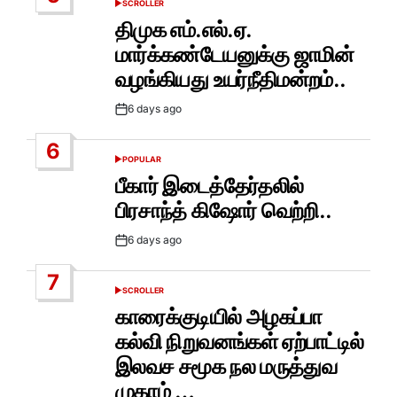
SCROLLER
POSTED
IN
திமுக எம்.எல்.ஏ.
மார்க்கண்டேயனுக்கு ஜாமின்
வழங்கியது உயர்நீதிமன்றம்..
6 days ago
Post
Date
6
POPULAR
POSTED
IN
பீகார் இடைத்தேர்தலில்
பிரசாந்த் கிஷோர் வெற்றி..
6 days ago
Post
Date
7
SCROLLER
POSTED
IN
காரைக்குடியில் அழகப்பா
கல்வி நிறுவனங்கள் ஏற்பாட்டில்
இலவச சமூக நல மருத்துவ
முகாம் …