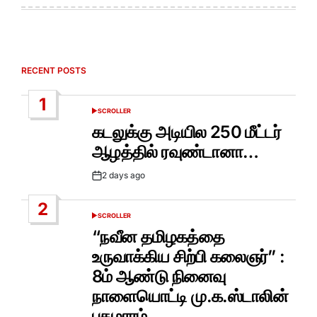
RECENT POSTS
1
SCROLLER
POSTED
IN
கடலுக்கு அடியில 250 மீட்டர்
ஆழத்தில் ரவுண்டானா…
2 days ago
Post
Date
2
SCROLLER
POSTED
IN
“நவீன தமிழகத்தை
உருவாக்கிய சிற்பி கலைஞர்” :
8ம் ஆண்டு நினைவு
நாளையொட்டி மு.க.ஸ்டாலின்
புகழாரம்..