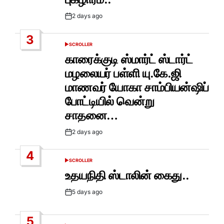
2 days ago
Post
Date
3
SCROLLER
POSTED
IN
காரைக்குடி ஸ்மார்ட் ஸ்டார்ட்
மழலையர் பள்ளி யு.கே.ஜி
மாணவர் யோகா சாம்பியன்ஷிப்
போட்டியில் வென்று
சாதனை…
2 days ago
Post
Date
4
SCROLLER
POSTED
IN
உதயநிதி ஸ்டாலின் கைது..
5 days ago
Post
Date
5