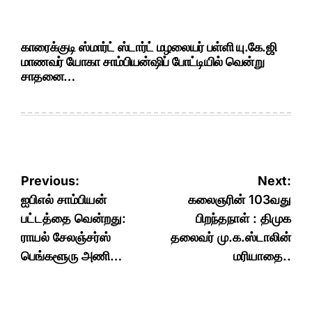
காரைக்குடி ஸ்மார்ட் ஸ்டார்ட் மழலையர் பள்ளி யு.கே.ஜி
மாணவர் யோகா சாம்பியன்ஷிப் போட்டியில் வென்று
சாதனை…
Post
Previous:
Next:
navigation
ஐபிஎல் சாம்பியன்
கலைஞரின் 103வது
பட்டத்தை வென்றது:
பிறந்தநாள் : திமுக
ராயல் சேலஞ்சர்ஸ்
தலைவர் மு.க.ஸ்டாலின்
பெங்களூரு அணி…
மரியாதை..