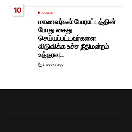
Date
10
SCROLLER
POSTED
IN
மாணவர்கள் போராட்டத்தின்
போது கைது
செய்யப்பட்டவர்களை
விடுவிக்க உச்ச நீதிமன்றம்
உத்தரவு..
2 weeks ago
Post
Date