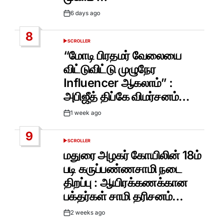
6 days ago
Post
Date
8
SCROLLER
POSTED
IN
“மோடி பிரதமர் வேலையை
விட்டுவிட்டு முழுநேர
Influencer ஆகலாம்” :
அபிஜீத் திப்கே விமர்சனம்…
1 week ago
Post
Date
9
SCROLLER
POSTED
IN
மதுரை அழகர் கோயிலின் 18ம்
படி கருப்பண்ணசாமி நடை
திறப்பு : ஆயிரக்கணக்கான
பக்தர்கள் சாமி தரிசனம்…
2 weeks ago
Post