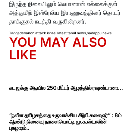
இருந்த நிலையிலும் லெபானான் எல்லைக்குள்
அத்துமீறி இஸ்ரேலிய இராணுவத்தினர் தொடர்
தாக்குதல் நடத்தி வருகின்றனர்.
Tagged
ebanon attack israel
,
latest tamil news
,
nadappu news
YOU MAY ALSO
LIKE
கடலுக்கு அடியில 250 மீட்டர் ஆழத்தில் ரவுண்டானா…
“நவீன தமிழகத்தை உருவாக்கிய சிற்பி கலைஞர்” : 8ம்
ஆண்டு நினைவு நாளையொட்டி மு.க.ஸ்டாலின்
புகழாரம்..