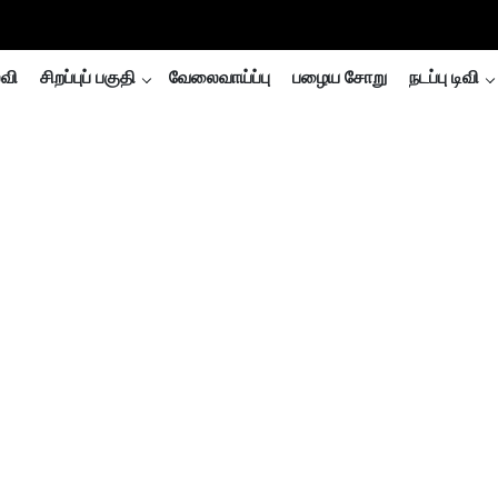
்வி
சிறப்புப் பகுதி
வேலைவாய்ப்பு
பழைய சோறு
நடப்பு டிவி