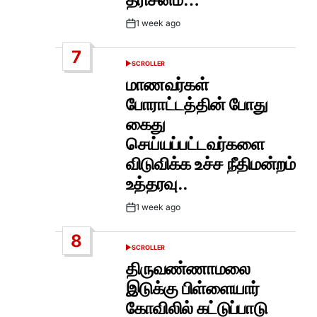
1 week ago
Post
Date
7
SCROLLER
POSTED
IN
மாணவர்கள்
போராட்டத்தின் போது
கைது
செய்யப்பட்டவர்களை
விடுவிக்க உச்ச நீதிமன்றம்
உத்தரவு..
1 week ago
Post
Date
8
SCROLLER
POSTED
IN
திருவண்ணாமலை
இடுக்கு பிள்ளையார்
கோவிலில் கட்டுப்பாடு