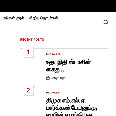
உங்கள் குரல்
சிறப்பு தொடர்கள்
RECENT POSTS
1
SCROLLER
POSTED
IN
உதயநிதி ஸ்டாலின்
கைது..
3 days ago
Post
Date
2
SCROLLER
POSTED
IN
திமுக எம்.எல்.ஏ.
மார்க்கண்டேயனுக்கு
ஜாமின் வழங்கியது