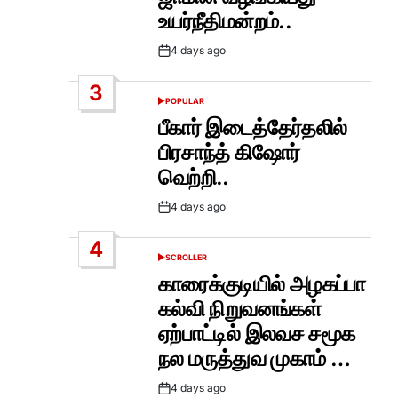
உயர்நீதிமன்றம்..
4 days ago
Post
Date
3
POPULAR
POSTED
IN
பீகார் இடைத்தேர்தலில்
பிரசாந்த் கிஷோர்
வெற்றி..
4 days ago
Post
Date
4
SCROLLER
POSTED
IN
காரைக்குடியில் அழகப்பா
கல்வி நிறுவனங்கள்
ஏற்பாட்டில் இலவச சமூக
நல மருத்துவ முகாம் …
4 days ago
Post