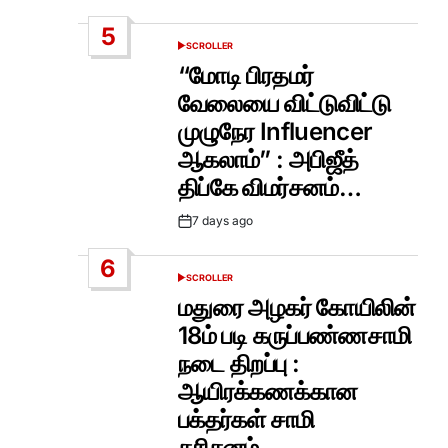
Date
5
SCROLLER
POSTED
IN
“மோடி பிரதமர்
வேலையை விட்டுவிட்டு
முழுநேர Influencer
ஆகலாம்” : அபிஜீத்
திப்கே விமர்சனம்…
7 days ago
Post
Date
6
SCROLLER
POSTED
IN
மதுரை அழகர் கோயிலின்
18ம் படி கருப்பண்ணசாமி
நடை திறப்பு :
ஆயிரக்கணக்கான
பக்தர்கள் சாமி
தரிசனம்…