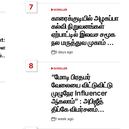
Date
7
SCROLLER
POSTED
IN
காரைக்குடியில் அழகப்பா
கல்வி நிறுவனங்கள்
ஏற்பாட்டில் இலவச சமூக
t:
நல மருத்துவ முகாம் …
ளை
5 days ago
Post
்..
Date
8
SCROLLER
POSTED
IN
“மோடி பிரதமர்
வேலையை விட்டுவிட்டு
முழுநேர Influencer
ஆகலாம்” : அபிஜீத்
திப்கே விமர்சனம்…
1 week ago
Post
Date