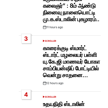
கலைஞர்” : 8ம் ஆண்டு
நினைவு நாளையொட்டி
மு.க.ஸ்டாலின் புகழாரம்..
11 hours ago
Post
Date
3
SCROLLER
POSTED
IN
காரைக்குடி ஸ்மார்ட்
ஸ்டார்ட் மழலையர் பள்ளி
யு.கே.ஜி மாணவர் யோகா
சாம்பியன்ஷிப் போட்டியில்
வென்று சாதனை…
12 hours ago
Post
Date
4
SCROLLER
POSTED
IN
உதயநிதி ஸ்டாலின்