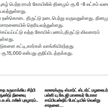
கழ் பெற்ற ராமர் கோயிலில் தினமும் ரூ.6 -8 லட்சம் வர
யவந்துள்ளது.
ல் நன்கொடை திருட்டு நடைபெற்று வருவதுள்ளது. தினமு
T விசாரணையில் தெரியவந்துள்ளது.
 செய்யப்பட்டு வந்த கோயில் பணம்,திருட்டு விவகாரம்
ுள்ளது.
ுகளை கட்டி,கார்கள் வாங்கியிரந்தது
ரூ.15,000 என்பது குறிப்பிடத்தக்கது.
ை உருவாக்கிய சிற்பி
காரைக்குடி ஸ்மார்ட் ஸ்டார்ட் மழலையர்
 ஆண்டு நினைவு
பள்ளி யு.கே.ஜி மாணவர் யோகா
க.ஸ்டாலின் புகழாரம்..
சாம்பியன்ஷிப் போட்டியில் வென்று
சாதனை…