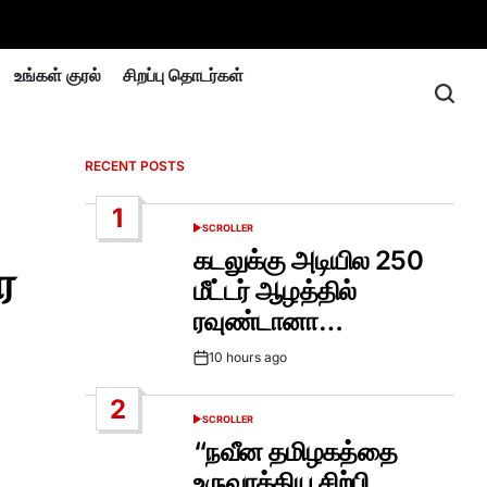
உங்கள் குரல்
சிறப்பு தொடர்கள்
RECENT POSTS
1
SCROLLER
POSTED
IN
கடலுக்கு அடியில 250
ை
மீட்டர் ஆழத்தில்
ரவுண்டானா…
10 hours ago
Post
Date
2
SCROLLER
POSTED
IN
“நவீன தமிழகத்தை
உருவாக்கிய சிற்பி