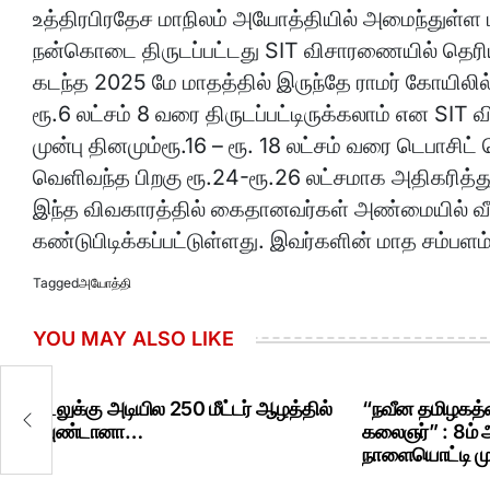
உத்திரபிரதேச மாநிலம் அயோத்தியில் அமைந்துள்ள பு
நன்கொடை திருடப்பட்டது SIT விசாரணையில் தெரி
கடந்த 2025 மே மாதத்தில் இருந்தே ராமர் கோயிலி
ரூ.6 லட்சம் 8 வரை திருடப்பட்டிருக்கலாம் என SI
முன்பு தினமும்ரூ.16 – ரூ. 18 லட்சம் வரை டெபாசிட்
வெளிவந்த பிறகு ரூ.24-ரூ.26 லட்சமாக அதிகரித்த
இந்த விவகாரத்தில் கைதானவர்கள் அண்மையில் வீட
கண்டுபிடிக்கப்பட்டுள்ளது. இவர்களின் மாத சம்பளம் 
Tagged
அயோத்தி
YOU MAY ALSO LIKE
்
கடலுக்கு அடியில 250 மீட்டர் ஆழத்தில்
“நவீன தமிழகத்த
ரவுண்டானா…
கலைஞர்” : 8ம்
நாளையொட்டி மு.