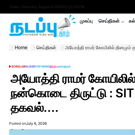
Skip
Today: Saturday, August 8 2026
10
:
20
:
10
PM
to
content
முகப்பு
செய்திகள்
கல
nadappu.com
Home
செய்திகள்
அயோத்தி ராமர் கோயிலில் தினமும் ரூ.6-8 லட்சம் வரை நன
SCROLLER
SLIDER
TOP NEWS
இந்தியா
செய்திகள்
POSTED
IN
அயோத்தி ராமர் கோயிலில்
நன்கொடை திருட்டு : SIT
தகவல்….
Posted on
July 6, 2026