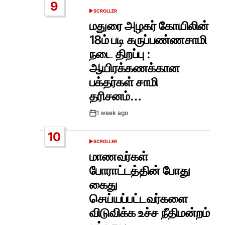
9
SCROLLER
POSTED
IN
மதுரை அழகர் கோயிலின்
18ம் படி கருப்பண்ணசாமி
நடை திறப்பு :
ஆயிரக்கணக்கான
பக்தர்கள் சாமி
தரிசனம்…
1 week ago
Post
Date
10
SCROLLER
POSTED
IN
மாணவர்கள்
போராட்டத்தின் போது
கைது
செய்யப்பட்டவர்களை
விடுவிக்க உச்ச நீதிமன்றம்