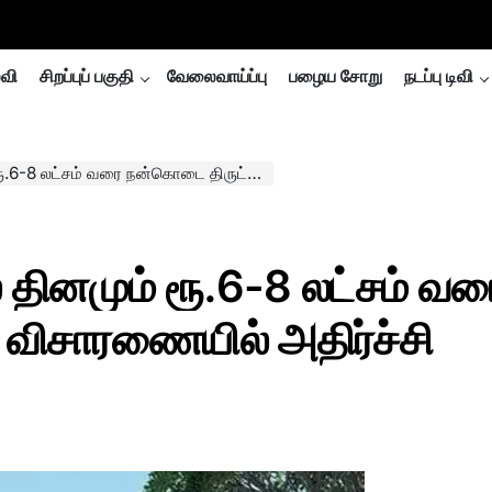
்வி
சிறப்புப் பகுதி
வேலைவாய்ப்பு
பழைய சோறு
நடப்பு டிவி
்கொடை திருட்டு : SIT விசாரணையில் அதிர்ச்சி தகவல்….
 தினமும் ரூ.6-8 லட்சம் வர
 விசாரணையில் அதிர்ச்சி