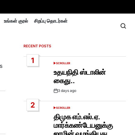
உங்கள் குரல்
சிறப்பு தொடர்கள்
RECENT POSTS
1
SCROLLER
s
POSTED
IN
உதயநிதி ஸ்டாலின்
கைது..
3 days ago
Post
Date
2
SCROLLER
POSTED
IN
திமுக எம்.எல்.ஏ.
மார்க்கண்டேயனுக்கு
ஜாமின் வழங்கியது