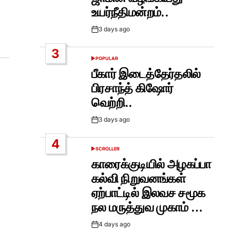
உயர்நீதிமன்றம்..
3 days ago
Post
Date
3
POPULAR
POSTED
IN
பீகார் இடைத்தேர்தலில்
பிரசாந்த் கிஷோர்
வெற்றி..
3 days ago
Post
Date
4
SCROLLER
POSTED
IN
காரைக்குடியில் அழகப்பா
கல்வி நிறுவனங்கள்
ஏற்பாட்டில் இலவச சமூக
நல மருத்துவ முகாம் …
4 days ago
Post