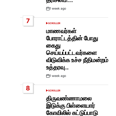
1 week ago
Post
Date
7
SCROLLER
POSTED
IN
மாணவர்கள்
போராட்டத்தின் போது
கைது
செய்யப்பட்டவர்களை
விடுவிக்க உச்ச நீதிமன்றம்
உத்தரவு..
1 week ago
Post
Date
8
SCROLLER
POSTED
IN
திருவண்ணாமலை
இடுக்கு பிள்ளையார்
கோவிலில் கட்டுப்பாடு