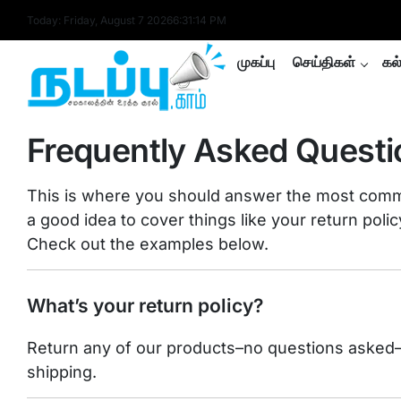
Skip
Today: Friday, August 7 2026
6
:
31
:
14
PM
to
content
முகப்பு
செய்திகள்
கல
nadappu.com
Frequently Asked Questi
This is where you should answer the most comm
a good idea to cover things like your return polic
Check out the examples below.
What’s your return policy?
Return any of our products–no questions asked–
shipping.