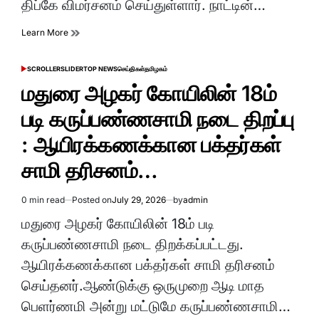
திப்கே விமர்சனம் செய்துள்ளார். நாட்டின்…
Learn More
SCROLLER
SLIDER
TOP NEWS
செய்திகள்
தமிழகம்
POSTED
IN
மதுரை அழகர் கோயிலின் 18ம்
படி கருப்பண்ணசாமி நடை திறப்பு
: ஆயிரக்கணக்கான பக்தர்கள்
சாமி தரிசனம்…
0 min read
Posted on
July 29, 2026
by
admin
Estimated
read
மதுரை அழகர் கோயிலின் 18ம் படி
time
கருப்பண்ணசாமி நடை திறக்கப்பட்டது.
ஆயிரக்கணக்கான பக்தர்கள் சாமி தரிசனம்
செய்தனர்.ஆண்டுக்கு ஒருமுறை ஆடி மாத
பெளர்ணமி அன்று மட்டுமே கருப்பண்ணசாமி…