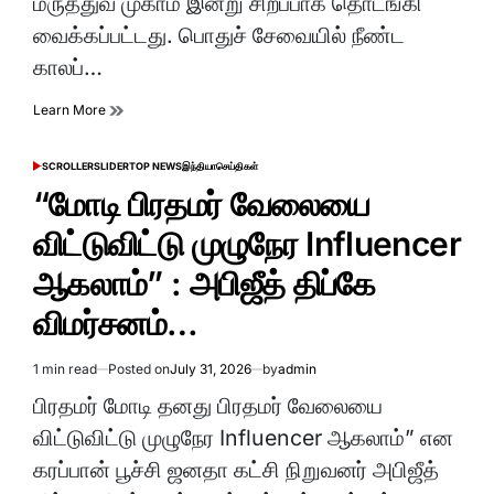
மருத்துவ முகாம் இன்று சிறப்பாக தொடங்கி
வைக்கப்பட்டது. பொதுச் சேவையில் நீண்ட
காலப்…
Learn More
SCROLLER
SLIDER
TOP NEWS
இந்தியா
செய்திகள்
POSTED
IN
“மோடி பிரதமர் வேலையை
விட்டுவிட்டு முழுநேர Influencer
ஆகலாம்” : அபிஜீத் திப்கே
விமர்சனம்…
1 min read
Posted on
July 31, 2026
by
admin
Estimated
read
பிரதமர் மோடி தனது பிரதமர் வேலையை
time
விட்டுவிட்டு முழுநேர Influencer ஆகலாம்” என
கரப்பான் பூச்சி ஜனதா கட்சி நிறுவனர் அபிஜீத்