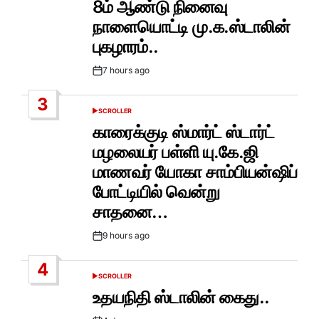
8ம் ஆண்டு நினைவு
நாளையொட்டி மு.க.ஸ்டாலின்
புகழாரம்..
7 hours ago
Post
Date
3
SCROLLER
POSTED
IN
காரைக்குடி ஸ்மார்ட் ஸ்டார்ட்
மழலையர் பள்ளி யு.கே.ஜி
மாணவர் யோகா சாம்பியன்ஷிப்
போட்டியில் வென்று
சாதனை…
9 hours ago
Post
Date
4
SCROLLER
POSTED
IN
உதயநிதி ஸ்டாலின் கைது..