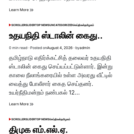
Learn More
SCROLLER
SLIDER
TOP NEWS
UNCATEGORIZED
செய்திகள்
தமிழகம்
POSTED
IN
உதயநிதி ஸ்டாலின் கைது..
0 min read
Posted on
August 4, 2026
by
admin
Estimated
read
தமிழ்நாடு எதிர்க்கட்சித் தலைவர் உதயநிதி
time
ஸ்டாலின் கைது செய்யப்பட்டுள்ளார். இன்று
காலை நீலாங்கரையில் உள்ள அவரது வீட்டில்
வைத்து போலீசார் கைத செய்தனர்.
உயர்நீதிமன்றம் நண்பகல் 12…
Learn More
SCROLLER
SLIDER
TOP NEWS
செய்திகள்
தமிழகம்
POSTED
IN
திமுக எம்.எல்.ஏ.