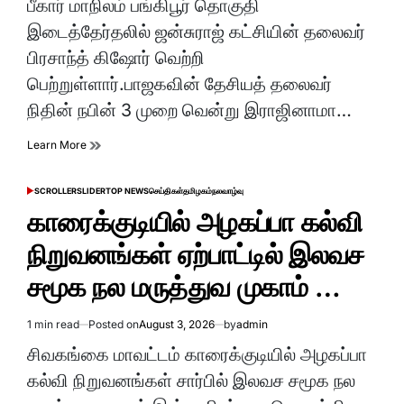
பீகார் மாநிலம் பங்கிபூர் தொகுதி
time
இடைத்தேர்தலில் ஜன்சுராஜ் கட்சியின் தலைவர்
பிரசாந்த் கிஷோர் வெற்றி
பெற்றுள்ளார்.பாஜகவின் தேசியத் தலைவர்
நிதின் நபின் 3 முறை வென்று இராஜினாமா…
Learn More
SCROLLER
SLIDER
TOP NEWS
செய்திகள்
தமிழகம்
நலவாழ்வு
POSTED
IN
காரைக்குடியில் அழகப்பா கல்வி
நிறுவனங்கள் ஏற்பாட்டில் இலவச
சமூக நல மருத்துவ முகாம் …
1 min read
Posted on
August 3, 2026
by
admin
Estimated
read
சிவகங்கை மாவட்டம் காரைக்குடியில் அழகப்பா
time
கல்வி நிறுவனங்கள் சார்பில் இலவச சமூக நல