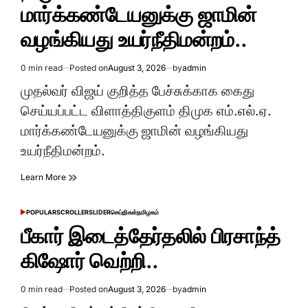
மார்க்கண்டேயனுக்கு ஜாமின்
வழங்கியது உயர்நீதிமன்றம்..
0 min read
Posted on
August 3, 2026
by
admin
Estimated
read
முதல்வர் விஜய் குறித்த பேச்சுக்காக கைது
time
செய்யப்பட்ட விளாத்திகுளம் திமுக எம்.எல்.ஏ.
மார்க்கண்டேயனுக்கு ஜாமின் வழங்கியது
உயர்நீதிமன்றம்.
Learn More
POPULAR
SCROLLER
SLIDER
செய்திகள்
தமிழகம்
POSTED
IN
பீகார் இடைத்தேர்தலில் பிரசாந்த்
கிஷோர் வெற்றி..
0 min read
Posted on
August 3, 2026
by
admin
Estimated
read