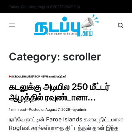
Skip
Today: Saturday, August 8 2026
7
:
03
:
22
PM
to
content
nadappu.com
Category:
scroller
SCROLLER
SLIDER
TOP NEWS
உலகம்
செய்திகள்
POSTED
IN
கடலுக்கு அடியில 250 மீட்டர்
ஆழத்தில் ரவுண்டானா…
1 min read
Posted on
August 7, 2026
by
admin
Estimated
read
நார்வே நாட்டின் Faroe Islands கனவு திட்டமான
time
Rogfast சுரங்கப்பாதை திட்டத்தில் தான் இந்த