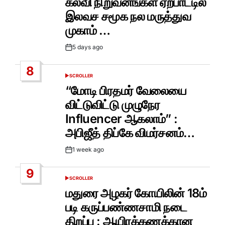
கல்வி நிறுவனங்கள் ஏற்பாட்டில்
இலவச சமூக நல மருத்துவ
முகாம் …
5 days ago
Post
Date
8
SCROLLER
POSTED
IN
“மோடி பிரதமர் வேலையை
விட்டுவிட்டு முழுநேர
Influencer ஆகலாம்” :
அபிஜீத் திப்கே விமர்சனம்…
1 week ago
Post
Date
9
SCROLLER
POSTED
IN
மதுரை அழகர் கோயிலின் 18ம்
படி கருப்பண்ணசாமி நடை
திறப்பு : ஆயிரக்கணக்கான