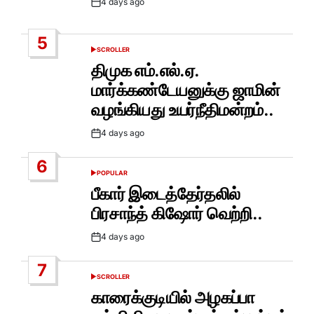
4 days ago
Post
Date
5
SCROLLER
POSTED
IN
திமுக எம்.எல்.ஏ.
மார்க்கண்டேயனுக்கு ஜாமின்
வழங்கியது உயர்நீதிமன்றம்..
4 days ago
Post
Date
6
POPULAR
POSTED
IN
பீகார் இடைத்தேர்தலில்
பிரசாந்த் கிஷோர் வெற்றி..
4 days ago
Post
Date
7
SCROLLER
POSTED
IN
காரைக்குடியில் அழகப்பா