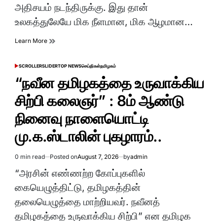
அதிசயம் நடந்திருக்கு. இது தான்
உலகத்துலேயே மிக நீளமான, மிக ஆழமான…
Learn More
SCROLLER
SLIDER
TOP NEWS
செய்திகள்
தமிழகம்
POSTED
IN
“நவீன தமிழகத்தை உருவாக்கிய
சிற்பி கலைஞர்” : 8ம் ஆண்டு
நினைவு நாளையொட்டி
மு.க.ஸ்டாலின் புகழாரம்..
0 min read
Posted on
August 7, 2026
by
admin
Estimated
read
“அரசின் எண்ணற்ற கோப்புகளில்
time
கையெழுத்திட்டு, தமிழகத்தின்
தலையெழுத்தை மாற்றியவர். நவீனத்
தமிழகத்தை உருவாக்கிய சிற்பி” என தமிழக