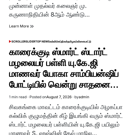
முன்னாள் முதல்வர் கலைஞர் மு.
கருணாநிதியின் 8ஆம் ஆண்டு…
Learn More
SCROLLER
SLIDER
TOP NEWS
கல்வி
செய்திகள்
தமிழகம்
விளையாட்டு
POSTED
IN
காரைக்குடி ஸ்மார்ட் ஸ்டார்ட்
மழலையர் பள்ளி யு.கே.ஜி
மாணவர் யோகா சாம்பியன்ஷிப்
போட்டியில் வென்று சாதனை…
1 min read
Posted on
August 7, 2026
by
admin
Estimated
read
சிவகங்கை மாவட்டம் காரைக்குடியில் அழகப்பா
time
கல்விக் குழுமத்தின் கீழ் இயங்கி வரும் ஸ்மார்ட்
ஸ்டார்ட் மழலையர் பள்ளியின் யு.கே.ஜி பயிலும்
மாணவர் S. ஹஷ்வின் தேவ் மாநில…