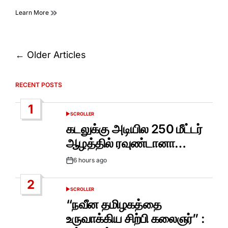
Learn More
Posts
←
Older Articles
navigation
RECENT POSTS
1
SCROLLER
POSTED
IN
கடலுக்கு அடியில 250 மீட்டர்
ஆழத்தில் ரவுண்டானா…
6 hours ago
Post
Date
2
SCROLLER
POSTED
IN
“நவீன தமிழகத்தை
உருவாக்கிய சிற்பி கலைஞர்” :