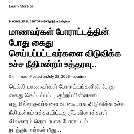
Learn More
SCROLLER
SLIDER
TOP NEWS
இந்தியா
செய்திகள்
POSTED
IN
மாணவர்கள் போராட்டத்தின்
போது கைது
செய்யப்பட்டவர்களை விடுவிக்க
உச்ச நீதிமன்றம் உத்தரவு..
0 min read
Posted on
July 28, 2026
by
admin
Estimated
read
டெல்லி மாணவர்கள் போராட்டங்களின் போது
time
கைது செய்யப்பட்ட, குற்றப் பின்னணி
ஏதுமில்லாதவர்களை உடனடியாக விடுவிக்க உச்ச
நீதிமன்றம் உத்தரவிட்டது.நீட் வினாத்தாள்
விவகாரம் தொடர்பாக போராட்டம்
நடத்தியவர்கள் மீது…