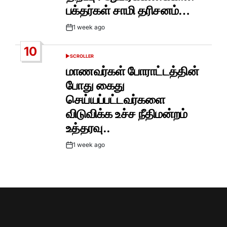
பக்தர்கள் சாமி தரிசனம்…
1 week ago
Post
Date
10
SCROLLER
POSTED
IN
மாணவர்கள் போராட்டத்தின்
போது கைது
செய்யப்பட்டவர்களை
விடுவிக்க உச்ச நீதிமன்றம்
உத்தரவு..
1 week ago
Post
Date