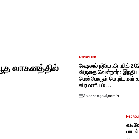
SCROLLER
POSTED
IN
பூத வாகனத்தில்
நேஷனல் ஜியோகிராபிக் 202
விருதை வென்றார் : இந்தி
மென்பொருள் பொறியாளர் கார
சுப்ரமணியம் …
3 years ago
admin
Post
By:
Date
SCROL
POSTED
IN
வடிவே
பாடல