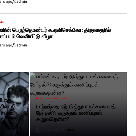
ars ago
admin
By:
LER
ாரின் பெருந்தொண்டர் சு.ஒளிசெங்கோ: திருவாரூரில்
்படம் வெளியீட்டு விழா
ars ago
admin
By:
வல... வல... வலே... வலே..
 போது
POSTED
IN
 சிவாஜி
மாற்றத்தை ஏற்படுத்துமா மக்களவைத்
ாளரின்
தேர்தல்?: கருத்துக் கணிப்புகள்
கூறுவதென்ன?
7 years ago
admin
Post
By: