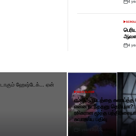
4 ye
Post
Date
SCROL
POSTED
IN
பெரிய
ஆவணப
4 ye
Post
Date
MAIN SLIDER
POSTED
IN
எம்ஜிஆர் படத்தை கலாய்த்த
என்ன நடந்ததனு தெரியுமா?:
ரசிகரான மூத்த பத்திரிகைய
சுவாரஸ்ய பதிவு
5 years ago
admin
Post
By: