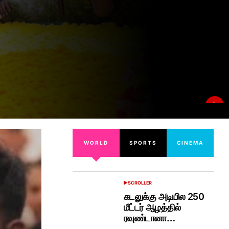
WORLD
SPORTS
CINEMA
SCROLLER
POSTED
IN
கடலுக்கு அடியில 250
மீட்டர் ஆழத்தில்
ரவுண்டானா…