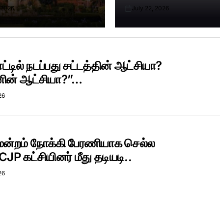
 2026
July 22, 2026
Posted
on
ட்டில் நடப்பது சட்டத்தின் ஆட்சியா?
னின் ஆட்சியா?”…
26
மன்றம் நோக்கி பேரணியாக செல்ல
JP கட்சியினர் மீது தடியடி..
26