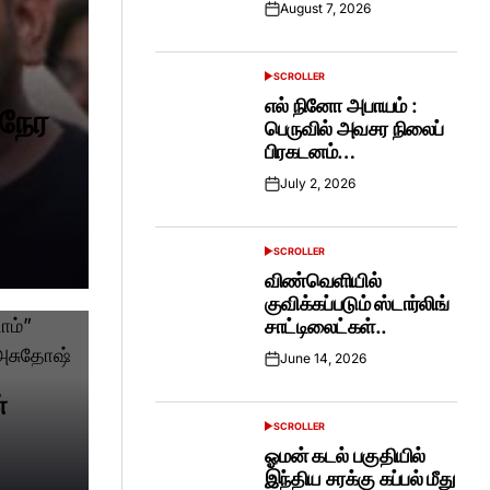
August 7, 2026
Posted
on
SCROLLER
POSTED
IN
எல் நினோ அபாயம் :
ுநேர
பெருவில் அவசர நிலைப்
பிரகடனம்…
July 2, 2026
Posted
on
SCROLLER
POSTED
IN
விண்வெளியில்
குவிக்கப்படும் ஸ்டார்லிங்
சாட்டிலைட்கள்..
June 14, 2026
Posted
on
்
SCROLLER
POSTED
IN
ஓமன் கடல் பகுதியில்
இந்திய சரக்கு கப்பல் மீது