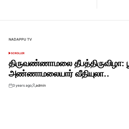
NADAPPU TV
SCROLLER
POSTED
IN
திருவண்ணாமலை தீபத்திருவிழா: 
அண்ணாமலையார் வீதியுலா..
3 years ago
admin
Post
By:
Date