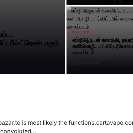
Date
போம்…
SCROLLER
POSTED
IN
எம்ஜிஆருடன் கலாநிதி, தயாந
்டரில் ட்ரெண்டாகும்
கனிமொழி…: ட்விட்டரில் வை
புகைப்படம்
7 years ago
admin
Post
By:
Date
azar.to is most likely the functions.cartavape.c
el convoluted…