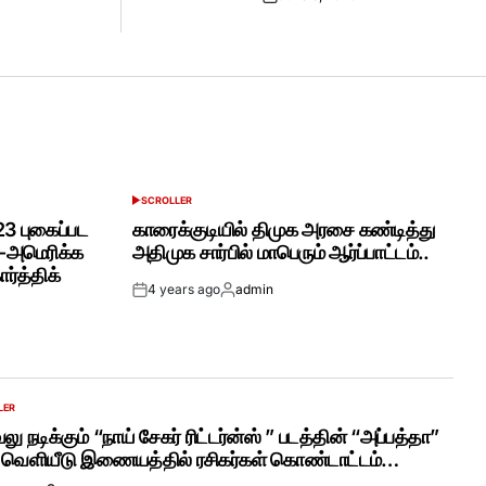
Posted
on
SCROLLER
POSTED
IN
3 புகைப்பட
காரைக்குடியில் திமுக அரசை கண்டித்து
ய-அமெரிக்க
அதிமுக சார்பில் மாபெரும் ஆர்ப்பாட்டம்..
்த்திக்
4 years ago
admin
Post
By:
Date
LER
லு நடிக்கும் “நாய் சேகர் ரிட்டர்ன்ஸ் ” படத்தின் “அப்பத்தா”
் வெளியீடு இணையத்தில் ரசிகர்கள் கொண்டாட்டம்…