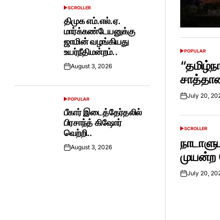
July 28,
SCROLLER
POSTED
Posted
IN
திமுக எம்.எல்.ஏ.
on
மார்க்கண்டேயனுக்கு
ஜாமின் வழங்கியது
உயர்நீதிமன்றம்..
POPULAR
POSTED
IN
“தமிழ்நா
August 3, 2026
Posted
சாத்தா
on
July 20, 20
Posted
POPULAR
POSTED
on
IN
பீகார் இடைத்தேர்தலில்
பிரசாந்த் கிஷோர்
SCROLLER
வெற்றி..
POSTED
IN
நாடாளு
August 3, 2026
Posted
முயன்ற C
on
July 20, 20
Posted
on