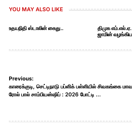
YOU MAY ALSO LIKE
உதயநிதி ஸ்டாலின் கைது..
திமுக எம்.எல்.ஏ
ஜாமின் வழங்கியத
Post
Previous:
navigation
காரைக்குடி, செட்டிநாடு பப்ளிக் பள்ளியில் சிவகங்கை மாவ
ரோல் பால் சாம்பியன்ஷிப் : 2026 போட்டி …