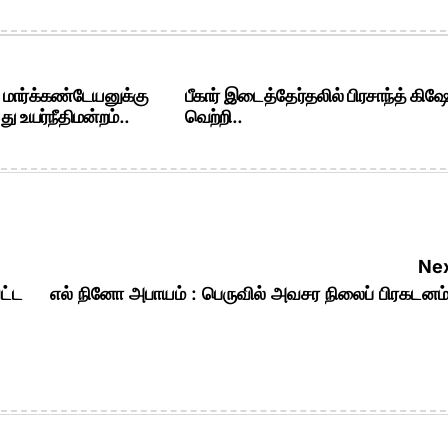
. மார்க்கண்டேயனுக்கு
பீகார் இடைத்தேர்தலில் பிரசாந்த் கிஷ
ு உயர்நீதிமன்றம்..
வெற்றி..
Nex
ட்ட
எல் நினோ அபாயம் : பெருவில் அவசர நிலைப் பிரகடன