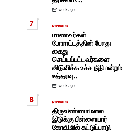
1 week ago
Post
Date
7
SCROLLER
POSTED
IN
மாணவர்கள்
போராட்டத்தின் போது
கைது
செய்யப்பட்டவர்களை
விடுவிக்க உச்ச நீதிமன்றம்
உத்தரவு..
1 week ago
Post
Date
8
SCROLLER
POSTED
IN
திருவண்ணாமலை
இடுக்கு பிள்ளையார்
கோவிலில் கட்டுப்பாடு