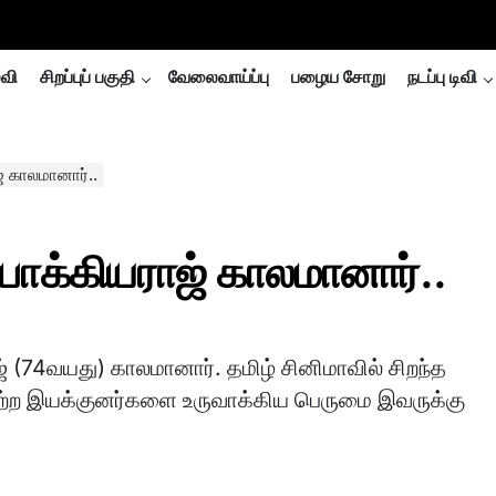
்வி
சிறப்புப் பகுதி
வேலைவாய்ப்பு
பழைய சோறு
நடப்பு டிவி
் காலமானார்..
பாக்கியராஜ் காலமானார்..
் (74வயது) காலமானார். தமிழ் சினிமாவில் சிறந்த
்ற இயக்குனர்களை உருவாக்கிய பெருமை இவருக்கு