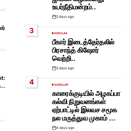
உயர்நீதிமன்றம்..
3 days ago
Post
Date
ோர்
3
POPULAR
POSTED
IN
பீகார் இடைத்தேர்தலில்
பிரசாந்த் கிஷோர்
வெற்றி..
3 days ago
Post
Date
t:
4
ம்…
SCROLLER
POSTED
IN
காரைக்குடியில் அழகப்பா
கல்வி நிறுவனங்கள்
ஏற்பாட்டில் இலவச சமூக
நல மருத்துவ முகாம் …
4 days ago
Post