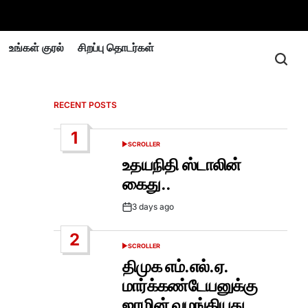
உங்கள் குரல்
சிறப்பு தொடர்கள்
RECENT POSTS
1
SCROLLER
POSTED
IN
உதயநிதி ஸ்டாலின்
கைது..
3 days ago
Post
Date
2
SCROLLER
POSTED
IN
திமுக எம்.எல்.ஏ.
மார்க்கண்டேயனுக்கு
ஜாமின் வழங்கியது