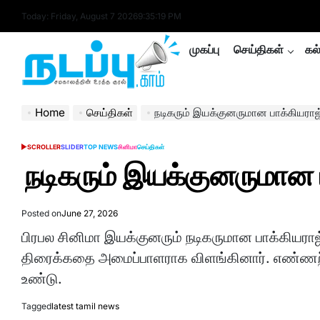
Skip
Today: Friday, August 7 2026
9
:
35
:
19
PM
to
content
முகப்பு
செய்திகள்
கல
nadappu.com
Home
செய்திகள்
நடிகரும் இயக்குனருமான பாக்கியராஜ
SCROLLER
SLIDER
TOP NEWS
சினிமா
செய்திகள்
POSTED
IN
நடிகரும் இயக்குனருமான 
Posted on
June 27, 2026
பிரபல சினிமா இயக்குனரும் நடிகருமான பாக்கியராஜ
திரைக்கதை அமைப்பாளராக விளங்கினார். எண்ணற
உண்டு.
Tagged
latest tamil news