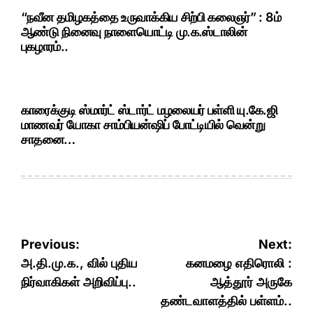
“நவீன தமிழகத்தை உருவாக்கிய சிற்பி கலைஞர்” : 8ம்
ஆண்டு நினைவு நாளையொட்டி மு.க.ஸ்டாலின்
புகழாரம்..
காரைக்குடி ஸ்மார்ட் ஸ்டார்ட் மழலையர் பள்ளி யு.கே.ஜி
மாணவர் யோகா சாம்பியன்ஷிப் போட்டியில் வென்று
சாதனை…
Post
Previous:
Next:
navigation
அ.தி.மு.க., வில் புதிய
கனமழை எதிரொலி :
நிர்வாகிகள் அறிவிப்பு..
ஆத்தூர் அருகே
தண்டவாளத்தில் பள்ளம்..