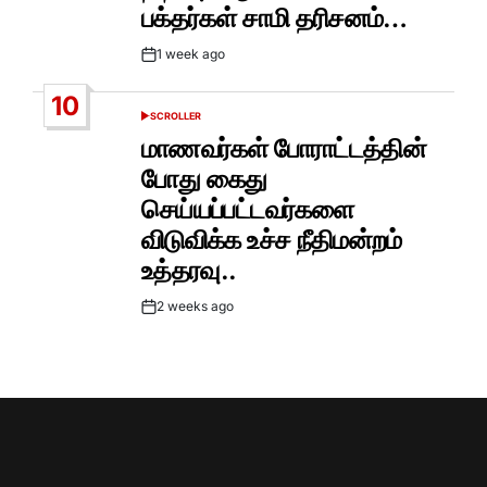
பக்தர்கள் சாமி தரிசனம்…
1 week ago
Post
Date
10
SCROLLER
POSTED
IN
மாணவர்கள் போராட்டத்தின்
போது கைது
செய்யப்பட்டவர்களை
விடுவிக்க உச்ச நீதிமன்றம்
உத்தரவு..
2 weeks ago
Post
Date