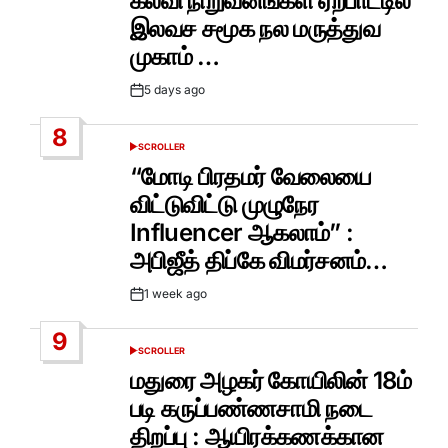
கல்வி நிறுவனங்கள் ஏற்பாட்டில்
இலவச சமூக நல மருத்துவ
முகாம் …
5 days ago
Post
Date
8
SCROLLER
POSTED
IN
“மோடி பிரதமர் வேலையை
விட்டுவிட்டு முழுநேர
Influencer ஆகலாம்” :
அபிஜீத் திப்கே விமர்சனம்…
1 week ago
Post
Date
9
SCROLLER
POSTED
IN
மதுரை அழகர் கோயிலின் 18ம்
படி கருப்பண்ணசாமி நடை
திறப்பு : ஆயிரக்கணக்கான