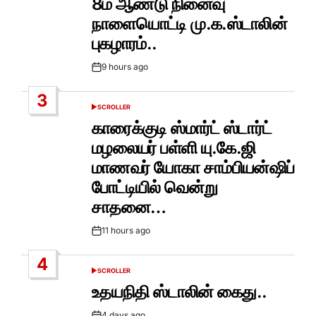
8ம் ஆண்டு நினைவு
நாளையொட்டி மு.க.ஸ்டாலின்
புகழாரம்..
9 hours ago
Post
Date
3
SCROLLER
POSTED
IN
காரைக்குடி ஸ்மார்ட் ஸ்டார்ட்
மழலையர் பள்ளி யு.கே.ஜி
மாணவர் யோகா சாம்பியன்ஷிப்
போட்டியில் வென்று
சாதனை…
11 hours ago
Post
Date
4
SCROLLER
POSTED
IN
உதயநிதி ஸ்டாலின் கைது..
4 days ago