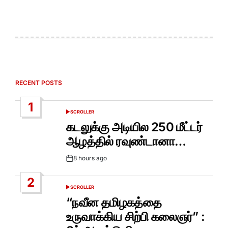
RECENT POSTS
1
SCROLLER
POSTED
IN
கடலுக்கு அடியில 250 மீட்டர்
ஆழத்தில் ரவுண்டானா…
8 hours ago
Post
Date
2
SCROLLER
POSTED
IN
“நவீன தமிழகத்தை
உருவாக்கிய சிற்பி கலைஞர்” :