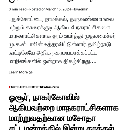
0 min read
Posted on
March 15, 2024
by
admin
Estimated
read
புதுக்கோட்டை, நாமக்கல், திருவண்ணாமலை
time
மற்றும் காரைக்குடி ஆகிய 4 நகராட்சிகளை
மாநகராட்சிகளாக தரம் உயர்த்தி முதலமைச்சர்
மு.க.ஸ்டாலின் உத்தரவிட்டுள்ளார்.தமிழ்நாடு
நாட்டிலேயே அதிக நகரமயமாக்கப்பட்ட
மாநிலங்களில் ஒன்றாக திகழ்கிறது.…
Learn More
SCROLLER
SLIDER
TOP NEWS
செய்திகள்
POSTED
IN
ஓசூர், நாகர்கோவில்
ஆகியவற்றை மாநகராட்சிகளாக
மாற்றுவதற்கான மசோதா
சட்டமன்றத்தில் இன்று தாக்கல்..