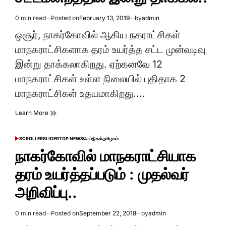
0 min read
Posted on
February 13, 2019
by
admin
Estimated
read
ஒசூர், நாகர்கோவில் ஆகிய நகராட்சிகள்
time
மாநகராட்சிகளாக தரம் உயர்த்த சட்ட முன்வடிவு
இன்று தாக்கலாகிறது. ஏற்கனவே 12
மாநகராட்சிகள் உள்ள நிலையில் புதிதாக 2
மாநகராட்சிகள் உதயமாகிறது.…
Learn More
SCROLLER
SLIDER
TOP NEWS
செய்திகள்
தமிழகம்
POSTED
IN
நாகர்கோவில் மாநகராட்சியாக
தரம் உயர்த்தப்படும் : முதல்வர்
அறிவிப்பு..
0 min read
Posted on
September 22, 2018
by
admin
Estimated