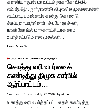
read
கன்னியாகுமரி மாவட்டம் நாகர்கோவிலில்
time
எம்.ஜி.ஆர். நூற்றாண்டு விழாவில் முதலமைச்சர்
எடப்பாடி பழனிசாமி கலந்து கொண்டு
சிறப்புரையாற்றினார். அப்போது அவர்,
நாகர்கோவில் மாநகராட்சியாக தரம்
உயர்த்தப்படும் என முதல்வர்…
Learn More
SCROLLER
SLIDER
TOP NEWS
செய்திகள்
தமிழகம்
POSTED
IN
சொத்து வரி உயர்வைக்
கண்டித்து திமுக சார்பில்
ஆர்ப்பாட்டம்…
1 min read
Posted on
July 27, 2018
by
admin
Estimated
read
சொத்து வரி உயர்த்தப்பட்டதைக் கண்டித்து
time