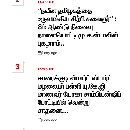
SCROLLER
POSTED
IN
“நவீன தமிழகத்தை
உருவாக்கிய சிற்பி கலைஞர்” :
8ம் ஆண்டு நினைவு
நாளையொட்டி மு.க.ஸ்டாலின்
புகழாரம்..
1 day ago
Post
Date
3
SCROLLER
POSTED
IN
காரைக்குடி ஸ்மார்ட் ஸ்டார்ட்
மழலையர் பள்ளி யு.கே.ஜி
மாணவர் யோகா சாம்பியன்ஷிப்
போட்டியில் வென்று
சாதனை…
1 day ago
Post
Date