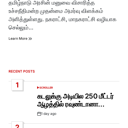
தமிழ்நாடு அரசின் மனுவை விசாரித்த
உச்சநீதிமன்ற முதன்மை அமர்வு விளக்கம்
அளித்துள்ளது. நகராட்சி, மாநகராட்சி வழியாக
செல்லும்…
Learn More
RECENT POSTS
1
SCROLLER
POSTED
IN
கடலுக்கு அடியில 250 மீட்டர்
ஆழத்தில் ரவுண்டானா…
1 day ago
Post
Date
2