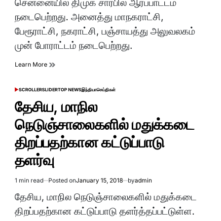
சென்னையில் திமுக சார்பில் ஆர்ப்பாட்டம்
நடைபெற்றது. அனைத்து மாநகராட்சி,
பேரூராட்சி, நகராட்சி, பஞ்சாயத்து அலுவலகம்
முன் போராட்டம் நடைபெற்றது.
Learn More
SCROLLER
SLIDER
TOP NEWS
இந்தியா
செய்திகள்
POSTED
IN
தேசிய, மாநில
நெடுஞ்சாலைகளில் மதுக்கடை
திறப்பதற்கான கட்டுப்பாடு
தளர்வு
1 min read
Posted on
January 15, 2018
by
admin
Estimated
read
தேசிய, மாநில நெடுஞ்சாலைகளில் மதுக்கடை
time
திறப்பதற்கான கட்டுப்பாடு தளர்த்தப்பட்டுள்ள.