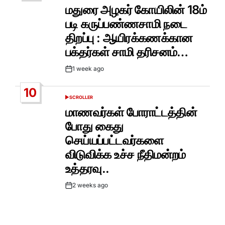
IN
மதுரை அழகர் கோயிலின் 18ம்
படி கருப்பண்ணசாமி நடை
திறப்பு : ஆயிரக்கணக்கான
பக்தர்கள் சாமி தரிசனம்…
1 week ago
Post
Date
10
SCROLLER
POSTED
IN
மாணவர்கள் போராட்டத்தின்
போது கைது
செய்யப்பட்டவர்களை
விடுவிக்க உச்ச நீதிமன்றம்
உத்தரவு..
2 weeks ago
Post
Date