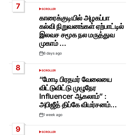
7
SCROLLER
POSTED
IN
காரைக்குடியில் அழகப்பா
கல்வி நிறுவனங்கள் ஏற்பாட்டில்
இலவச சமூக நல மருத்துவ
முகாம் …
6 days ago
Post
Date
8
SCROLLER
POSTED
IN
“மோடி பிரதமர் வேலையை
விட்டுவிட்டு முழுநேர
Influencer ஆகலாம்” :
அபிஜீத் திப்கே விமர்சனம்…
1 week ago
Post
Date
9
SCROLLER
POSTED