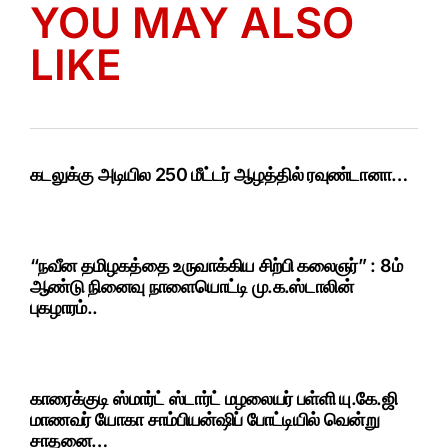
YOU MAY ALSO
LIKE
கடலுக்கு அடியில 250 மீட்டர் ஆழத்தில் ரவுண்டானா…
“நவீன தமிழகத்தை உருவாக்கிய சிற்பி கலைஞர்” : 8ம்
ஆண்டு நினைவு நாளையொட்டி மு.க.ஸ்டாலின்
புகழாரம்..
காரைக்குடி ஸ்மார்ட் ஸ்டார்ட் மழலையர் பள்ளி யு.கே.ஜி
மாணவர் யோகா சாம்பியன்ஷிப் போட்டியில் வென்று
சாதனை…