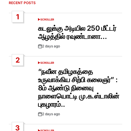
RECENT POSTS
1
SCROLLER
POSTED
IN
கடலுக்கு அடியில 250 மீட்டர்
ஆழத்தில் ரவுண்டானா…
2 days ago
Post
Date
2
SCROLLER
POSTED
IN
“நவீன தமிழகத்தை
உருவாக்கிய சிற்பி கலைஞர்” :
8ம் ஆண்டு நினைவு
நாளையொட்டி மு.க.ஸ்டாலின்
புகழாரம்..
2 days ago
Post
Date
3
SCROLLER