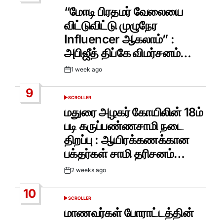
IN
“மோடி பிரதமர் வேலையை
விட்டுவிட்டு முழுநேர
Influencer ஆகலாம்” :
அபிஜீத் திப்கே விமர்சனம்…
1 week ago
Post
Date
9
SCROLLER
POSTED
IN
மதுரை அழகர் கோயிலின் 18ம்
படி கருப்பண்ணசாமி நடை
திறப்பு : ஆயிரக்கணக்கான
பக்தர்கள் சாமி தரிசனம்…
2 weeks ago
Post
Date
10
SCROLLER
POSTED
IN
மாணவர்கள் போராட்டத்தின்