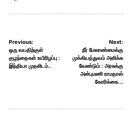
Post
Previous:
Next:
navigation
ஒரு வயதிற்குள்
நீர் மேலாண்மைக்கு
குழந்தைகள் உயிரிழப்பு :
முக்கியத்துவம் அளிக்க
இந்தியா முதலிடம்..
வேண்டும் : அரசுக்கு
அன்புமணி ராமதாஸ்
கோரிக்கை…