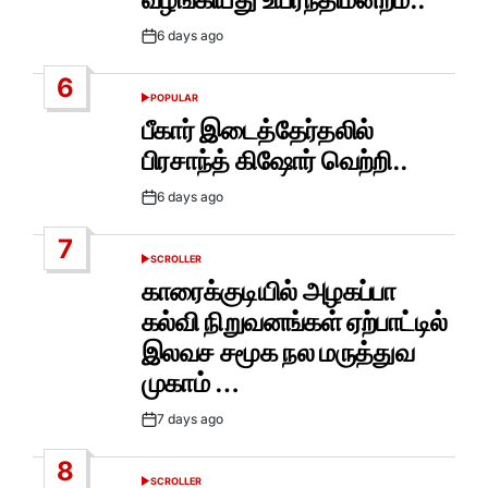
6 days ago
Post
Date
6
POPULAR
POSTED
IN
பீகார் இடைத்தேர்தலில்
பிரசாந்த் கிஷோர் வெற்றி..
6 days ago
Post
Date
7
SCROLLER
POSTED
IN
காரைக்குடியில் அழகப்பா
கல்வி நிறுவனங்கள் ஏற்பாட்டில்
இலவச சமூக நல மருத்துவ
முகாம் …
7 days ago
Post
Date
8
SCROLLER
POSTED