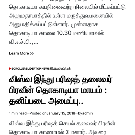
time
தொகாடியா சுயநினைவற்ற நிலையில் மீட்கப்பட்டு
அஹமதாபாத்தில் உள்ள மருத்துவமனையில்
அனுமதிக்கப்பட்டுள்ளார். முன்னதாக
தொகாடியா காலை 10.30 மணியளவில்
வி.எச்.பி.,…
Learn More
SCROLLER
SLIDER
TOP NEWS
இந்தியா
செய்திகள்
POSTED
IN
விஸ்வ இந்து பரிஷத் தலைவர்
பிரவீன் தொகாடியா மாயம் :
தனிப்படை அமைப்பு..
1 min read
Posted on
January 15, 2018
by
admin
Estimated
read
விஸ்வ இந்து பரிஷத் செயல் தலைவர் பிரவீன்
time
தொகாடியா காணாமல் போனார். அவரை