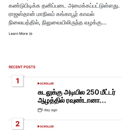
கண்டுபிடிக்க தனிப்படை அமைக்கப்பட்டுள்ளது.
ராஜஸ்தான் மாநிலம் கங்காபூர் காவல்
நிலையத்தில், நிலுவையிலிருந்த வழக்கு…
Learn More
RECENT POSTS
1
SCROLLER
POSTED
IN
கடலுக்கு அடியில 250 மீட்டர்
ஆழத்தில் ரவுண்டானா…
1 day ago
Post
Date
2
SCROLLER
POSTED