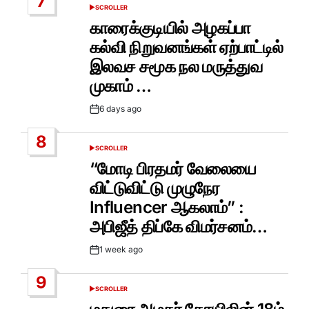
7
SCROLLER
POSTED
IN
காரைக்குடியில் அழகப்பா
கல்வி நிறுவனங்கள் ஏற்பாட்டில்
இலவச சமூக நல மருத்துவ
முகாம் …
6 days ago
Post
Date
8
SCROLLER
POSTED
IN
“மோடி பிரதமர் வேலையை
விட்டுவிட்டு முழுநேர
Influencer ஆகலாம்” :
அபிஜீத் திப்கே விமர்சனம்…
1 week ago
Post
Date
9
SCROLLER
POSTED
IN