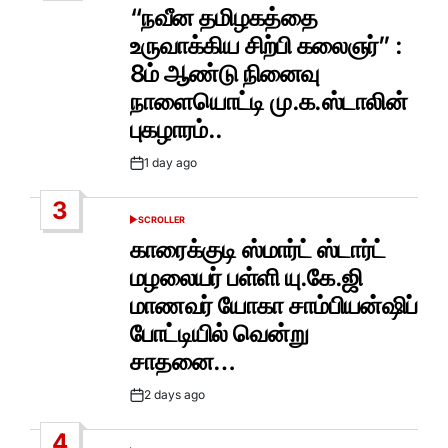
IN
“நவீன தமிழகத்தை
உருவாக்கிய சிற்பி கலைஞர்” :
8ம் ஆண்டு நினைவு
நாளையொட்டி மு.க.ஸ்டாலின்
புகழாரம்..
1 day ago
Post
Date
3
SCROLLER
POSTED
IN
காரைக்குடி ஸ்மார்ட் ஸ்டார்ட்
மழலையர் பள்ளி யு.கே.ஜி
மாணவர் யோகா சாம்பியன்ஷிப்
போட்டியில் வென்று
சாதனை…
2 days ago
Post
Date
4