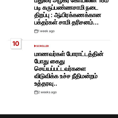
மதுரை அழகர் கோயிலின் 18ம்
படி கருப்பண்ணசாமி நடை
திறப்பு : ஆயிரக்கணக்கான
பக்தர்கள் சாமி தரிசனம்…
1 week ago
Post
Date
10
SCROLLER
POSTED
IN
மாணவர்கள் போராட்டத்தின்
போது கைது
செய்யப்பட்டவர்களை
விடுவிக்க உச்ச நீதிமன்றம்
உத்தரவு..
2 weeks ago
Post
Date