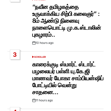
POSTED
IN
“நவீன தமிழகத்தை
உருவாக்கிய சிற்பி கலைஞர்” :
8ம் ஆண்டு நினைவு
நாளையொட்டி மு.க.ஸ்டாலின்
புகழாரம்..
10 hours ago
Post
Date
3
SCROLLER
POSTED
IN
காரைக்குடி ஸ்மார்ட் ஸ்டார்ட்
மழலையர் பள்ளி யு.கே.ஜி
மாணவர் யோகா சாம்பியன்ஷிப்
போட்டியில் வென்று
சாதனை…
11 hours ago
Post
Date