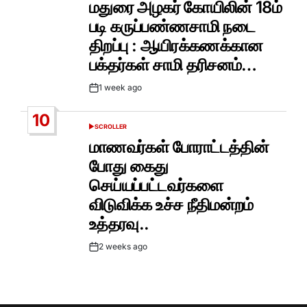
மதுரை அழகர் கோயிலின் 18ம்
படி கருப்பண்ணசாமி நடை
திறப்பு : ஆயிரக்கணக்கான
பக்தர்கள் சாமி தரிசனம்…
1 week ago
Post
Date
10
SCROLLER
POSTED
IN
மாணவர்கள் போராட்டத்தின்
போது கைது
செய்யப்பட்டவர்களை
விடுவிக்க உச்ச நீதிமன்றம்
உத்தரவு..
2 weeks ago
Post
Date