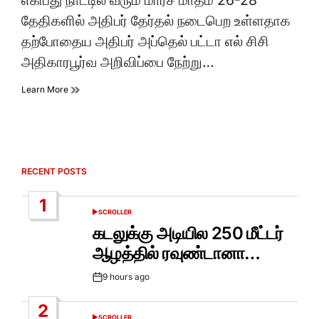
எகிப்து நாட்டில் வரும் மார்ச் மாதம் 26-28
time
தேதிகளில் அதிபர் தேர்தல் நடைபெற உள்ளதாக
தற்போதைய அதிபர் அப்தெல் பட்டா எல் சிசி
அதிகாரபூர்வ அறிவிப்பை நேற்று…
Learn More
RECENT POSTS
1
SCROLLER
POSTED
IN
கடலுக்கு அடியில 250 மீட்டர்
ஆழத்தில் ரவுண்டானா…
9 hours ago
Post
Date
2
SCROLLER