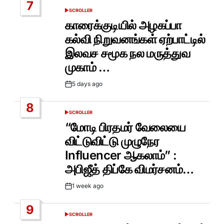
7
SCROLLER
POSTED
IN
காரைக்குடியில் அழகப்பா
கல்வி நிறுவனங்கள் ஏற்பாட்டில்
இலவச சமூக நல மருத்துவ
முகாம் …
5 days ago
Post
Date
8
SCROLLER
POSTED
IN
“மோடி பிரதமர் வேலையை
விட்டுவிட்டு முழுநேர
Influencer ஆகலாம்” :
அபிஜீத் திப்கே விமர்சனம்…
1 week ago
Post
Date
9
SCROLLER
POSTED
IN