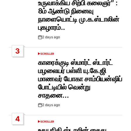
உருவாக்கிய சிற்பி கலைஞர்” :
8ம் ஆண்டு நினைவு
நாளையொட்டி மு.க.ஸ்டாலின்
புகழாரம்..
2 days ago
Post
Date
3
SCROLLER
POSTED
IN
காரைக்குடி ஸ்மார்ட் ஸ்டார்ட்
மழலையர் பள்ளி யு.கே.ஜி
மாணவர் யோகா சாம்பியன்ஷிப்
போட்டியில் வென்று
சாதனை…
2 days ago
Post
Date
4
SCROLLER
POSTED
IN
உதயநிதி ஸ்டாலின் கைது..