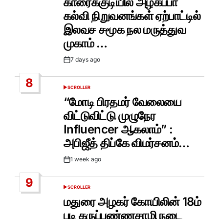
காரைக்குடியில் அழகப்பா
கல்வி நிறுவனங்கள் ஏற்பாட்டில்
இலவச சமூக நல மருத்துவ
முகாம் …
7 days ago
Post
Date
8
SCROLLER
POSTED
IN
“மோடி பிரதமர் வேலையை
விட்டுவிட்டு முழுநேர
Influencer ஆகலாம்” :
அபிஜீத் திப்கே விமர்சனம்…
1 week ago
Post
Date
9
SCROLLER
POSTED
IN
மதுரை அழகர் கோயிலின் 18ம்
படி கருப்பண்ணசாமி நடை