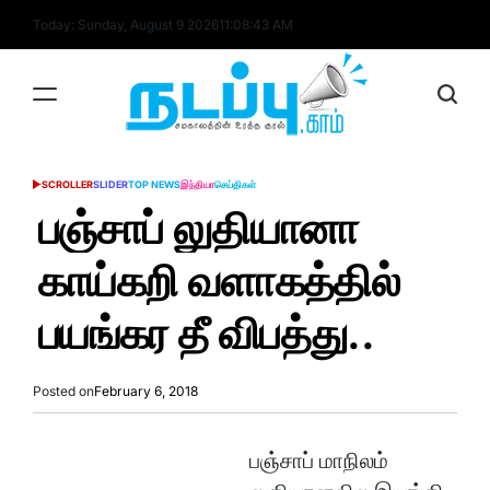
Skip
Today: Sunday, August 9 2026
11
:
08
:
44
AM
to
content
nadappu.com
SCROLLER
SLIDER
TOP NEWS
இந்தியா
செய்திகள்
POSTED
IN
பஞ்சாப் லுதியானா
காய்கறி வளாகத்தில்
பயங்கர தீ விபத்து..
Posted on
February 6, 2018
பஞ்சாப் மாநிலம்