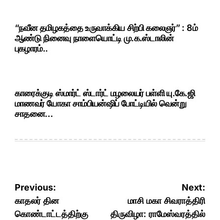
“நவீன தமிழகத்தை உருவாக்கிய சிற்பி கலைஞர்” : 8ம்
ஆண்டு நினைவு நாளையொட்டி மு.க.ஸ்டாலின்
புகழாரம்..
காரைக்குடி ஸ்மார்ட் ஸ்டார்ட் மழலையர் பள்ளி யு.கே.ஜி
மாணவர் யோகா சாம்பியன்ஷிப் போட்டியில் வென்று
சாதனை…
Post
Previous:
Next:
navigation
காதலர் தின
மாசி மகா சிவராத்திரி
கொண்டாட்டத்திற்கு
திருவிழா: ராமேஸ்வரத்தில்