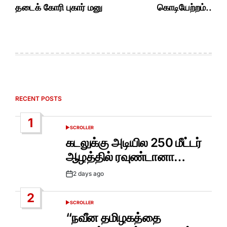
தடைக் கோரி புகார் மனு
கொடியேற்றம்..
RECENT POSTS
1
SCROLLER
POSTED
IN
கடலுக்கு அடியில 250 மீட்டர்
ஆழத்தில் ரவுண்டானா…
2 days ago
Post
Date
2
SCROLLER
POSTED
IN
“நவீன தமிழகத்தை