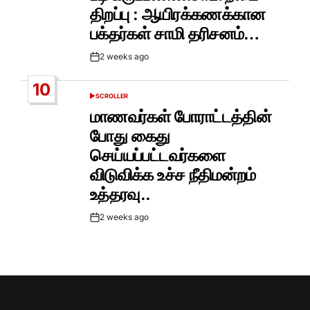
திறப்பு : ஆயிரக்கணக்கான
பக்தர்கள் சாமி தரிசனம்…
2 weeks ago
Post
Date
10
SCROLLER
POSTED
IN
மாணவர்கள் போராட்டத்தின்
போது கைது
செய்யப்பட்டவர்களை
விடுவிக்க உச்ச நீதிமன்றம்
உத்தரவு..
2 weeks ago
Post
Date