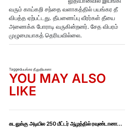
லுதியானவில இயங்கி
வரும் காய்கறி சந்தை வளாகத்தில் பயங்கர தீ
விபத்த ஏற்பட்டது. தீயணைப்பு வீரர்கள் தீயை
அணைக்க போராடி வருகின்றனர். சேத விபரம்
முழுமையாகத் தெரியவில்லை.
Tagged
பயங்கர தீ
,
லுதியானா
YOU MAY ALSO
LIKE
கடலுக்கு அடியில 250 மீட்டர் ஆழத்தில் ரவுண்டானா…