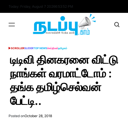
Skip
Today: Friday, August 7 2026
6
:
53
:
52
PM
to
content
nadappu.com
SCROLLER
SLIDER
TOP NEWS
செய்திகள்
தமிழகம்
POSTED
IN
டிடிவி தினகரனை விட்டு
நாங்கள் வரமாட்டோம் :
தங்க தமிழ்செல்வன்
பேட்டி..
Posted on
October 28, 2018