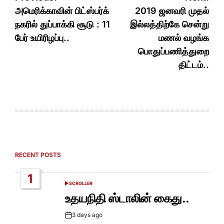
navigation
அமெரிக்காவின் பிட்ஸ்பர்க்
2019 ஜனவரி முதல்
நகரில் துப்பாக்கி சூடு : 11
இல்லத்திற்கே சென்று
பேர் உயிரிழப்பு..
மணல் வழங்க
பொதுப்பணித்துறை
திட்டம்..
RECENT POSTS
1
SCROLLER
POSTED
IN
உதயநிதி ஸ்டாலின் கைது..
3 days ago
Post