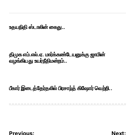
உதயநிதி ஸ்டாலின் கைது..
திமுக எம்.எல்.ஏ. மார்க்கண்டேயனுக்கு ஜாமின்
வழங்கியது உயர்நீதிமன்றம்..
பீகார் இடைத்தேர்தலில் பிரசாந்த் கிஷோர் வெற்றி..
Post
Previous:
Next: