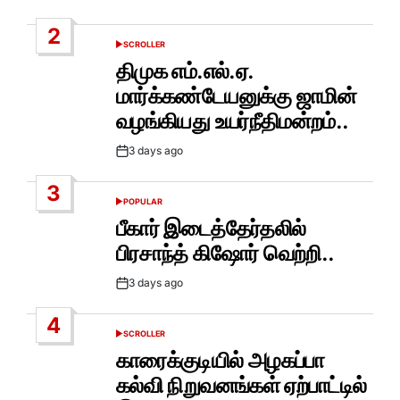
Date
2
SCROLLER
POSTED
IN
திமுக எம்.எல்.ஏ.
மார்க்கண்டேயனுக்கு ஜாமின்
வழங்கியது உயர்நீதிமன்றம்..
3 days ago
Post
Date
3
POPULAR
POSTED
IN
பீகார் இடைத்தேர்தலில்
பிரசாந்த் கிஷோர் வெற்றி..
3 days ago
Post
Date
4
SCROLLER
POSTED
IN
காரைக்குடியில் அழகப்பா
கல்வி நிறுவனங்கள் ஏற்பாட்டில்