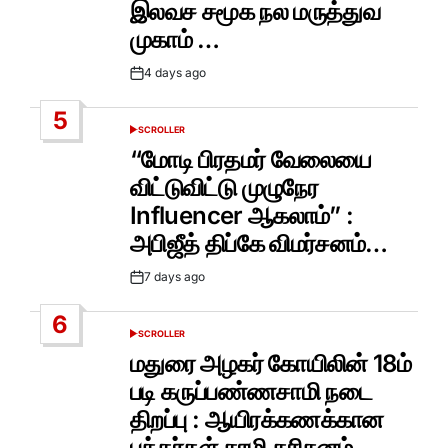
இலவச சமூக நல மருத்துவ
முகாம் …
4 days ago
Post
Date
5
SCROLLER
POSTED
IN
“மோடி பிரதமர் வேலையை
விட்டுவிட்டு முழுநேர
Influencer ஆகலாம்” :
அபிஜீத் திப்கே விமர்சனம்…
7 days ago
Post
Date
6
SCROLLER
POSTED
IN
மதுரை அழகர் கோயிலின் 18ம்
படி கருப்பண்ணசாமி நடை
திறப்பு : ஆயிரக்கணக்கான
பக்தர்கள் சாமி தரிசனம்…