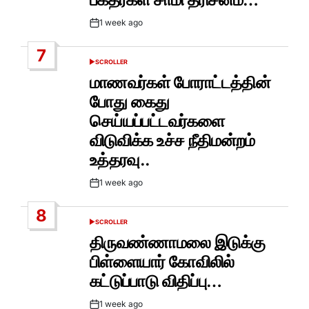
1 week ago
Post
Date
7
SCROLLER
POSTED
IN
மாணவர்கள் போராட்டத்தின்
போது கைது
செய்யப்பட்டவர்களை
விடுவிக்க உச்ச நீதிமன்றம்
உத்தரவு..
1 week ago
Post
Date
8
SCROLLER
POSTED
IN
திருவண்ணாமலை இடுக்கு
பிள்ளையார் கோவிலில்
கட்டுப்பாடு விதிப்பு…
1 week ago