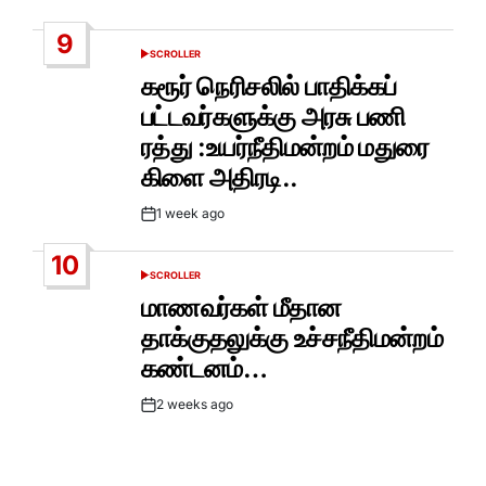
Post
Date
9
SCROLLER
POSTED
IN
கரூர் நெரிசலில் பாதிக்கப்
பட்டவர்களுக்கு அரசு பணி
ரத்து :உயர்நீதிமன்றம் மதுரை
கிளை அதிரடி..
1 week ago
Post
Date
10
SCROLLER
POSTED
IN
மாணவர்கள் மீதான
தாக்குதலுக்கு உச்சநீதிமன்றம்
கண்டனம்…
2 weeks ago
Post
Date