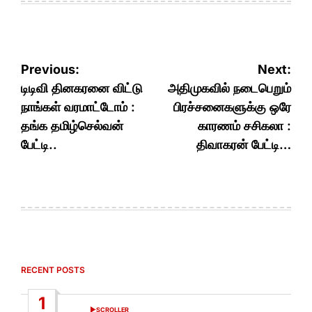
Post
Previous:
Next:
navigation
டிடிவி தினகரனை விட்டு
அதிமுகவில் நடைபெறும்
நாங்கள் வரமாட்டோம் :
பிரச்சனைகளுக்கு ஒரே
தங்க தமிழ்செல்வன்
காரணம் சசிகலா :
பேட்டி..
திவாகரன் பேட்டி…
RECENT POSTS
1
SCROLLER