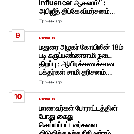
Influencer ஆகலாம்” :
அபிஜீத் திப்கே விமர்சனம்…
1 week ago
Post
Date
9
SCROLLER
POSTED
IN
மதுரை அழகர் கோயிலின் 18ம்
படி கருப்பண்ணசாமி நடை
திறப்பு : ஆயிரக்கணக்கான
பக்தர்கள் சாமி தரிசனம்…
1 week ago
Post
Date
10
SCROLLER
POSTED
IN
மாணவர்கள் போராட்டத்தின்
போது கைது
செய்யப்பட்டவர்களை
விடுவிக்க உச்ச நீதிமன்றம்