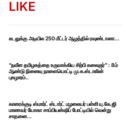
LIKE
கடலுக்கு அடியில 250 மீட்டர் ஆழத்தில் ரவுண்டானா…
“நவீன தமிழகத்தை உருவாக்கிய சிற்பி கலைஞர்” : 8ம்
ஆண்டு நினைவு நாளையொட்டி மு.க.ஸ்டாலின்
புகழாரம்..
காரைக்குடி ஸ்மார்ட் ஸ்டார்ட் மழலையர் பள்ளி யு.கே.ஜி
மாணவர் யோகா சாம்பியன்ஷிப் போட்டியில் வென்று
சாதனை…