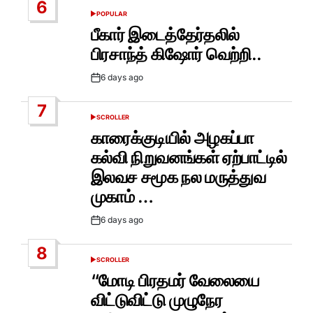
6
POPULAR
POSTED
IN
பீகார் இடைத்தேர்தலில்
பிரசாந்த் கிஷோர் வெற்றி..
6 days ago
Post
Date
7
SCROLLER
POSTED
IN
காரைக்குடியில் அழகப்பா
கல்வி நிறுவனங்கள் ஏற்பாட்டில்
இலவச சமூக நல மருத்துவ
முகாம் …
6 days ago
Post
Date
8
SCROLLER
POSTED
IN
“மோடி பிரதமர் வேலையை
விட்டுவிட்டு முழுநேர