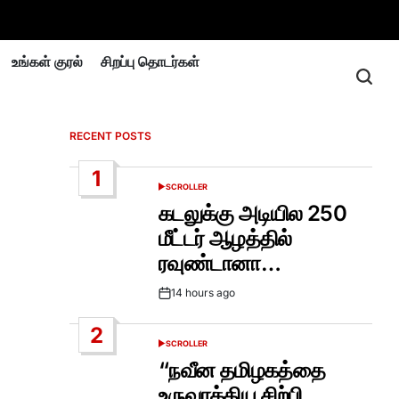
உங்கள் குரல்
சிறப்பு தொடர்கள்
RECENT POSTS
1
SCROLLER
POSTED
IN
கடலுக்கு அடியில 250
மீட்டர் ஆழத்தில்
ரவுண்டானா…
14 hours ago
Post
Date
2
SCROLLER
POSTED
IN
“நவீன தமிழகத்தை
உருவாக்கிய சிற்பி