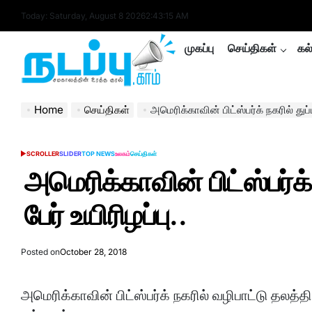
Skip
Today: Saturday, August 8 2026
2
:
43
:
15
AM
to
content
முகப்பு
செய்திகள்
கல
nadappu.com
Home
செய்திகள்
அமெரிக்காவின் பிட்ஸ்பர்க் நகரில் துப்பா
SCROLLER
SLIDER
TOP NEWS
உலகம்
செய்திகள்
POSTED
IN
அமெரிக்காவின் பிட்ஸ்பர்க் 
பேர் உயிரிழப்பு..
Posted on
October 28, 2018
அமெரிக்காவின் பிட்ஸ்பர்க் நகரில் வழிபாட்டு தலத்தில்