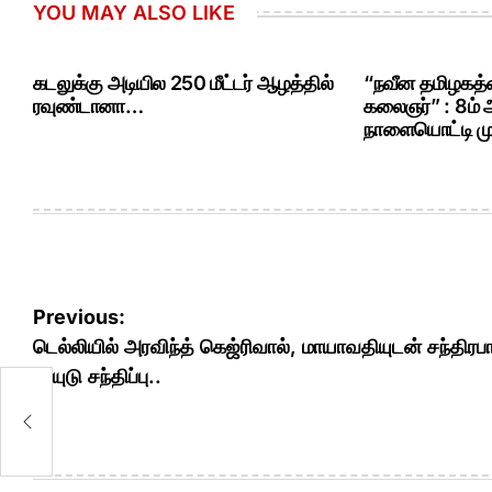
YOU MAY ALSO LIKE
கடலுக்கு அடியில 250 மீட்டர் ஆழத்தில்
“நவீன தமிழகத்த
ரவுண்டானா…
கலைஞர்” : 8ம்
நாளையொட்டி மு.
Post
Previous:
navigation
டெல்லியில் அரவிந்த் கெஜ்ரிவால், மாயாவதியுடன் சந்திரபா
நாயுடு சந்திப்பு..