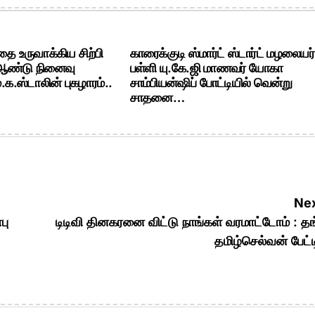
ை உருவாக்கிய சிற்பி
காரைக்குடி ஸ்மார்ட் ஸ்டார்ட் மழலையர்
 ஆண்டு நினைவு
பள்ளி யு.கே.ஜி மாணவர் யோகா
க.ஸ்டாலின் புகழாரம்..
சாம்பியன்ஷிப் போட்டியில் வென்று
சாதனை…
Nex
பு
டிடிவி தினகரனை விட்டு நாங்கள் வரமாட்டோம் : த
தமிழ்செல்வன் பேட்ட