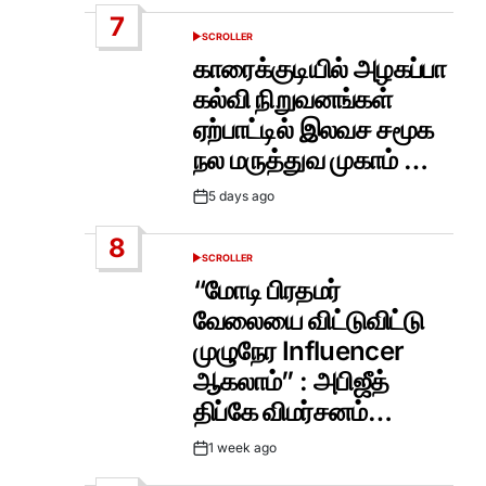
Date
7
SCROLLER
POSTED
IN
காரைக்குடியில் அழகப்பா
கல்வி நிறுவனங்கள்
ஏற்பாட்டில் இலவச சமூக
நல மருத்துவ முகாம் …
5 days ago
Post
Date
8
SCROLLER
POSTED
IN
“மோடி பிரதமர்
வேலையை விட்டுவிட்டு
முழுநேர Influencer
ஆகலாம்” : அபிஜீத்
திப்கே விமர்சனம்…
1 week ago
Post
Date