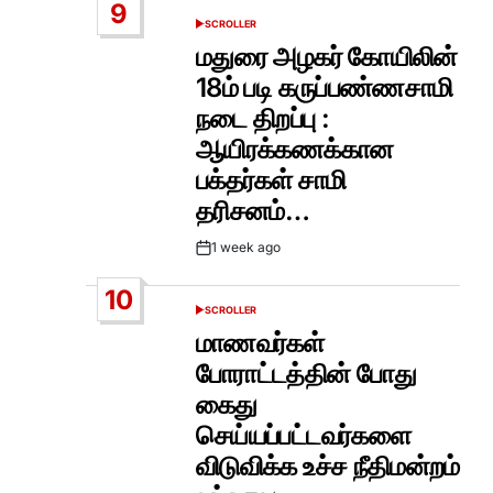
9
SCROLLER
POSTED
IN
மதுரை அழகர் கோயிலின்
18ம் படி கருப்பண்ணசாமி
நடை திறப்பு :
ஆயிரக்கணக்கான
பக்தர்கள் சாமி
தரிசனம்…
1 week ago
Post
Date
10
SCROLLER
POSTED
IN
மாணவர்கள்
போராட்டத்தின் போது
கைது
செய்யப்பட்டவர்களை
விடுவிக்க உச்ச நீதிமன்றம்