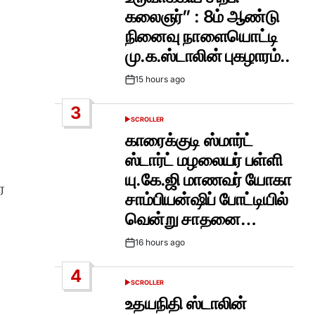
கலைஞர்” : 8ம் ஆண்டு
நினைவு நாளையொட்டி
மு.க.ஸ்டாலின் புகழாரம்..
15 hours ago
Post
Date
3
SCROLLER
POSTED
IN
காரைக்குடி ஸ்மார்ட்
ஸ்டார்ட் மழலையர் பள்ளி
யு.கே.ஜி மாணவர் யோகா
ை
சாம்பியன்ஷிப் போட்டியில்
வென்று சாதனை…
16 hours ago
Post
Date
4
SCROLLER
POSTED
IN
உதயநிதி ஸ்டாலின்