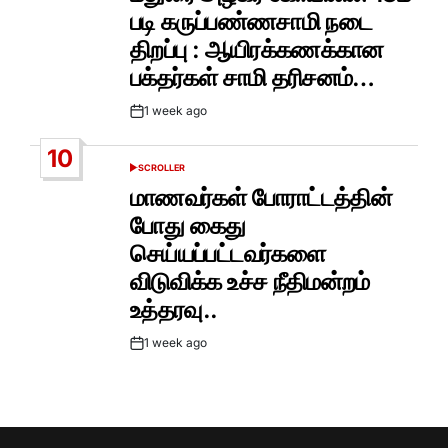
படி கருப்பண்ணசாமி நடை
திறப்பு : ஆயிரக்கணக்கான
பக்தர்கள் சாமி தரிசனம்…
1 week ago
Post
Date
10
SCROLLER
POSTED
IN
மாணவர்கள் போராட்டத்தின்
போது கைது
செய்யப்பட்டவர்களை
விடுவிக்க உச்ச நீதிமன்றம்
உத்தரவு..
1 week ago
Post
Date