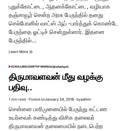
time
புதுக்கோட்டை, ஆதனக்கோட்டை, வழியாக
தஞ்சாவூர் சென்ற அரசு பேருந்தில் தனது
செல்போனில் வாட்ஸ் ஆப் -பார்த்துக் கொண்டே
பேருந்தை ஓட்டிச் சென்றுள்ளார். இதனை
பேருந்தில்…
Learn More
SCROLLER
SLIDER
TOP NEWS
செய்திகள்
தமிழகம்
POSTED
IN
திருமாவளவன் மீது வழக்கு
பதிவு..
1 min read
Posted on
January 24, 2018
by
admin
Estimated
read
சென்னை பாரிமுனையில் பேருந்து கட்டண
time
உயர்வைக் கண்டித்து விசிக தலைவர்
திருமாவளவன் தலைமையில் நடைபெற்ற