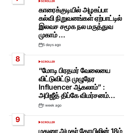
SCROLLER
POSTED
IN
காரைக்குடியில் அழகப்பா
கல்வி நிறுவனங்கள் ஏற்பாட்டில்
இலவச சமூக நல மருத்துவ
முகாம் …
5 days ago
Post
Date
8
SCROLLER
POSTED
IN
“மோடி பிரதமர் வேலையை
விட்டுவிட்டு முழுநேர
Influencer ஆகலாம்” :
அபிஜீத் திப்கே விமர்சனம்…
1 week ago
Post
Date
9
SCROLLER
POSTED
IN
மதுரை அழகர் கோயிலின் 18ம்