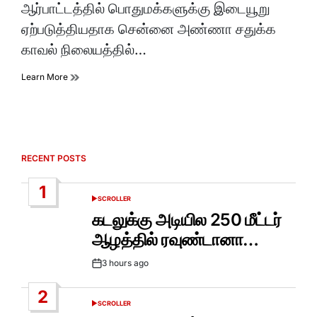
ஆர்பாட்டத்தில் பொதுமக்களுக்கு இடையூறு
ஏற்படுத்தியதாக சென்னை அண்ணா சதுக்க
காவல் நிலையத்தில்…
Learn More
RECENT POSTS
1
SCROLLER
POSTED
IN
கடலுக்கு அடியில 250 மீட்டர்
ஆழத்தில் ரவுண்டானா…
3 hours ago
Post
Date
2
SCROLLER
POSTED
IN