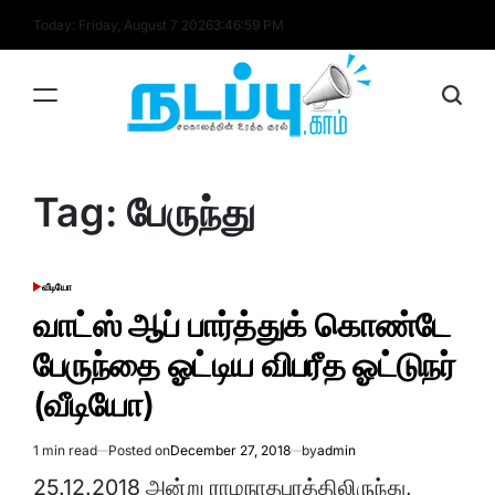
Skip
Today: Friday, August 7 2026
3
:
46
:
59
PM
to
content
nadappu.com
Tag:
பேருந்து
வீடியோ
POSTED
IN
வாட்ஸ் ஆப் பார்த்துக் கொண்டே
பேருந்தை ஓட்டிய விபரீத ஓட்டுநர்
(வீடியோ)
1 min read
Posted on
December 27, 2018
by
admin
Estimated
read
25.12.2018 அன்று ராமநாதபுரத்திலிருந்து,