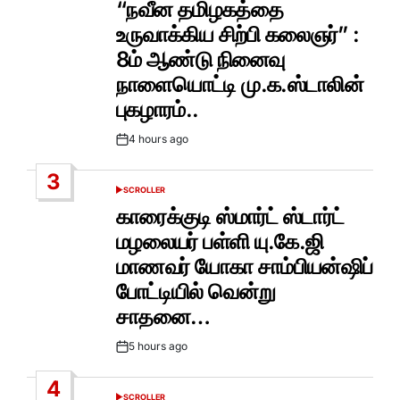
“நவீன தமிழகத்தை
உருவாக்கிய சிற்பி கலைஞர்” :
8ம் ஆண்டு நினைவு
நாளையொட்டி மு.க.ஸ்டாலின்
புகழாரம்..
4 hours ago
Post
Date
3
SCROLLER
POSTED
IN
காரைக்குடி ஸ்மார்ட் ஸ்டார்ட்
மழலையர் பள்ளி யு.கே.ஜி
மாணவர் யோகா சாம்பியன்ஷிப்
போட்டியில் வென்று
சாதனை…
5 hours ago
Post
Date
4
SCROLLER