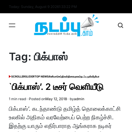
Skip
Today: Sunday, August 9 2026
1
:
33
:
22
PM
to
content
nadappu.com
Tag:
பிக்பாஸ்
SCROLLER
SLIDER
TOP NEWS
சினிமா
செய்திகள்
திரையுலகம்
நடப்பு டிவி
வீடியோ
POSTED
IN
`பிக்பாஸ்’. 2 டீசர் வெளியீடு
1 min read
Posted on
May 12, 2018
by
admin
Estimated
read
பிக்பாஸ்’. கடந்தாண்டு தமிழ்த் தொலைக்காட்சி
time
உலகில் அதிகம் வரவேற்பைப் பெற்ற நிகழ்ச்சி.
இதற்கு யாரும் எதிர்பாராத ஆங்கராக நடிகர்