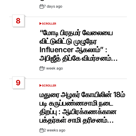
7 days ago
Post
Date
8
SCROLLER
POSTED
IN
“மோடி பிரதமர் வேலையை
விட்டுவிட்டு முழுநேர
Influencer ஆகலாம்” :
அபிஜீத் திப்கே விமர்சனம்…
1 week ago
Post
Date
9
SCROLLER
POSTED
IN
மதுரை அழகர் கோயிலின் 18ம்
படி கருப்பண்ணசாமி நடை
திறப்பு : ஆயிரக்கணக்கான
பக்தர்கள் சாமி தரிசனம்…
2 weeks ago
Post