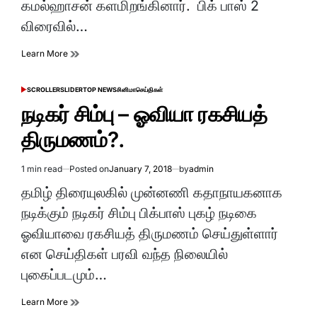
கமல்ஹாசன் களமிறங்கினார். பிக் பாஸ் 2
விரைவில்…
Learn More
SCROLLER
SLIDER
TOP NEWS
சினிமா
செய்திகள்
POSTED
IN
நடிகர் சிம்பு – ஓவியா ரகசியத்
திருமணம்?.
1 min read
Posted on
January 7, 2018
by
admin
Estimated
read
தமிழ் திரையுலகில் முன்னணி கதாநாயகனாக
time
நடிக்கும் நடிகர் சிம்பு பிக்பாஸ் புகழ் நடிகை
ஓவியாவை ரகசியத் திருமணம் செய்துள்ளார்
என செய்திகள் பரவி வந்த நிலையில்
புகைப்படமும்…
Learn More