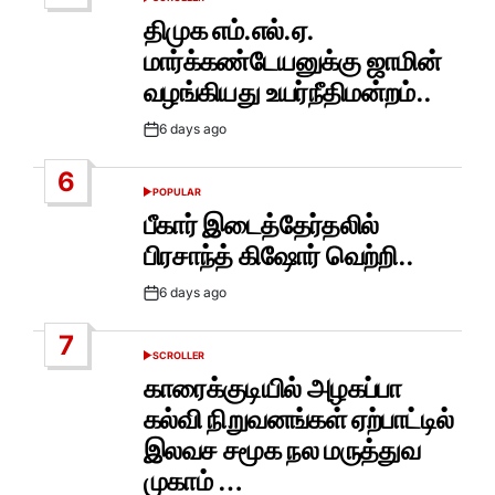
POSTED
IN
திமுக எம்.எல்.ஏ.
மார்க்கண்டேயனுக்கு ஜாமின்
வழங்கியது உயர்நீதிமன்றம்..
6 days ago
Post
Date
6
POPULAR
POSTED
IN
பீகார் இடைத்தேர்தலில்
பிரசாந்த் கிஷோர் வெற்றி..
6 days ago
Post
Date
7
SCROLLER
POSTED
IN
காரைக்குடியில் அழகப்பா
கல்வி நிறுவனங்கள் ஏற்பாட்டில்
இலவச சமூக நல மருத்துவ
முகாம் …