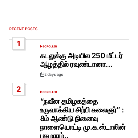
RECENT POSTS
1
SCROLLER
POSTED
IN
கடலுக்கு அடியில 250 மீட்டர்
ஆழத்தில் ரவுண்டானா…
2 days ago
Post
Date
2
SCROLLER
POSTED
IN
“நவீன தமிழகத்தை
உருவாக்கிய சிற்பி கலைஞர்” :
8ம் ஆண்டு நினைவு
நாளையொட்டி மு.க.ஸ்டாலின்
புகழாரம்..