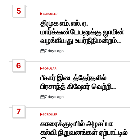
Date
5
SCROLLER
POSTED
IN
திமுக எம்.எல்.ஏ.
மார்க்கண்டேயனுக்கு ஜாமின்
வழங்கியது உயர்நீதிமன்றம்..
7 days ago
Post
Date
6
POPULAR
POSTED
IN
பீகார் இடைத்தேர்தலில்
பிரசாந்த் கிஷோர் வெற்றி..
7 days ago
Post
Date
7
SCROLLER
POSTED
IN
காரைக்குடியில் அழகப்பா
கல்வி நிறுவனங்கள் ஏற்பாட்டில்