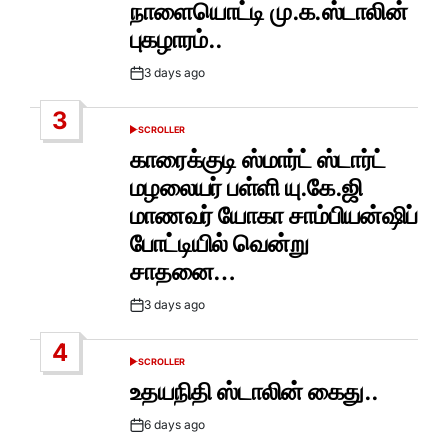
நாளையொட்டி மு.க.ஸ்டாலின்
புகழாரம்..
3 days ago
Post
Date
3
SCROLLER
POSTED
IN
காரைக்குடி ஸ்மார்ட் ஸ்டார்ட்
மழலையர் பள்ளி யு.கே.ஜி
மாணவர் யோகா சாம்பியன்ஷிப்
போட்டியில் வென்று
சாதனை…
3 days ago
Post
Date
4
SCROLLER
POSTED
IN
உதயநிதி ஸ்டாலின் கைது..
6 days ago
Post