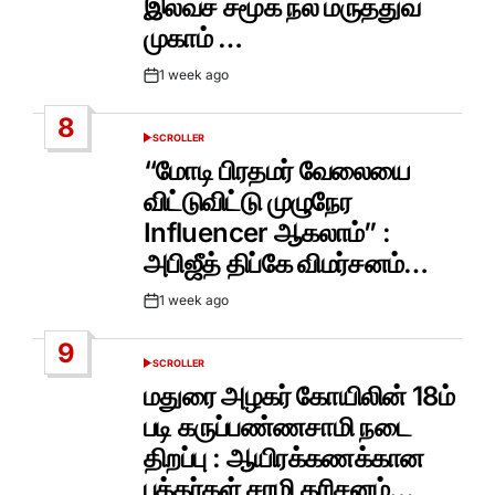
இலவச சமூக நல மருத்துவ
முகாம் …
1 week ago
Post
Date
8
SCROLLER
POSTED
IN
“மோடி பிரதமர் வேலையை
விட்டுவிட்டு முழுநேர
Influencer ஆகலாம்” :
அபிஜீத் திப்கே விமர்சனம்…
1 week ago
Post
Date
9
SCROLLER
POSTED
IN
மதுரை அழகர் கோயிலின் 18ம்
படி கருப்பண்ணசாமி நடை
திறப்பு : ஆயிரக்கணக்கான
பக்தர்கள் சாமி தரிசனம்…