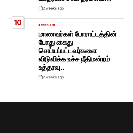
2 weeks ago
Post
Date
10
SCROLLER
POSTED
IN
மாணவர்கள் போராட்டத்தின்
போது கைது
செய்யப்பட்டவர்களை
விடுவிக்க உச்ச நீதிமன்றம்
உத்தரவு..
2 weeks ago
Post
Date