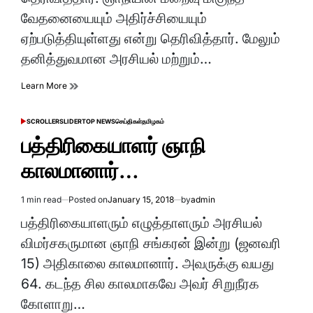
வேதனையையும் அதிர்ச்சியையும்
ஏற்படுத்தியுள்ளது என்று தெரிவித்தார். மேலும்
தனித்துவமான அரசியல் மற்றும்…
Learn More
SCROLLER
SLIDER
TOP NEWS
செய்திகள்
தமிழகம்
POSTED
IN
பத்திரிகையாளர் ஞாநி
காலமானார்…
1 min read
Posted on
January 15, 2018
by
admin
Estimated
read
பத்திரிகையாளரும் எழுத்தாளரும் அரசியல்
time
விமர்சகருமான ஞாநி சங்கரன் இன்று (ஜனவரி
15) அதிகாலை காலமானார். அவருக்கு வயது
64. கடந்த சில காலமாகவே அவர் சிறுநீரக
கோளாறு…