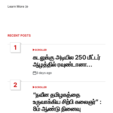
Learn More
RECENT POSTS
1
SCROLLER
POSTED
IN
கடலுக்கு அடியில 250 மீட்டர்
ஆழத்தில் ரவுண்டானா…
3 days ago
Post
Date
2
SCROLLER
POSTED
IN
“நவீன தமிழகத்தை
உருவாக்கிய சிற்பி கலைஞர்” :
8ம் ஆண்டு நினைவு