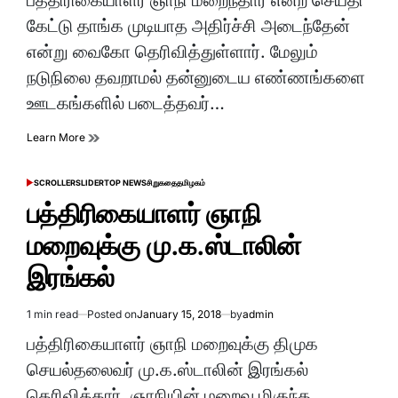
பத்திரிகையாளர் ஞாநி மறைந்தார் என்ற செய்தி
time
கேட்டு தாங்க முடியாத அதிர்ச்சி அடைந்தேன்
என்று வைகோ தெரிவித்துள்ளார். மேலும்
நடுநிலை தவறாமல் தன்னுடைய எண்ணங்களை
ஊடகங்களில் படைத்தவர்…
Learn More
SCROLLER
SLIDER
TOP NEWS
சிறுகதை
தமிழகம்
POSTED
IN
பத்திரிகையாளர் ஞாநி
மறைவுக்கு மு.க.ஸ்டாலின்
இரங்கல்
1 min read
Posted on
January 15, 2018
by
admin
Estimated
read
பத்திரிகையாளர் ஞாநி மறைவுக்கு திமுக
time
செயல்தலைவர் மு.க.ஸ்டாலின் இரங்கல்
தெரிவித்தார். ஞாநியின் மறைவு மிகுந்த