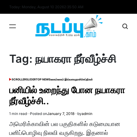
Skip
Today: Monday, August 10 2026
2
:
35
:
50
AM
to
content
nadappu.com
Tag:
நயாகரா நீர்வீழ்ச்சி
SCROLLER
SLIDER
TOP NEWS
உலகம்
உலகம் இவ்வளவுதான்
செய்திகள்
POSTED
IN
பனியில் உறைந்து போன நயாகரா
நீர்வீழ்ச்சி..
1 min read
Posted on
January 7, 2018
by
admin
Estimated
read
அமெரிக்காவின் பல பகுதிகளில் கடுமையான
time
பனிப்பொழிவு நிலவி வருகிறது. இதனால்