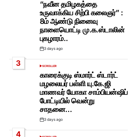
IN
“நவீன தமிழகத்தை
உருவாக்கிய சிற்பி கலைஞர்” :
8ம் ஆண்டு நினைவு
நாளையொட்டி மு.க.ஸ்டாலின்
புகழாரம்..
3 days ago
Post
Date
3
SCROLLER
POSTED
IN
காரைக்குடி ஸ்மார்ட் ஸ்டார்ட்
மழலையர் பள்ளி யு.கே.ஜி
மாணவர் யோகா சாம்பியன்ஷிப்
போட்டியில் வென்று
சாதனை…
3 days ago
Post
Date
4
SCROLLER