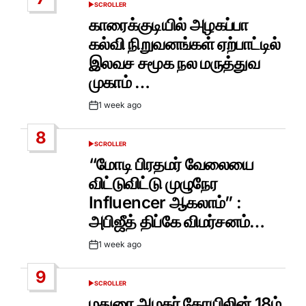
SCROLLER
POSTED
IN
காரைக்குடியில் அழகப்பா
கல்வி நிறுவனங்கள் ஏற்பாட்டில்
இலவச சமூக நல மருத்துவ
முகாம் …
1 week ago
Post
Date
8
SCROLLER
POSTED
IN
“மோடி பிரதமர் வேலையை
விட்டுவிட்டு முழுநேர
Influencer ஆகலாம்” :
அபிஜீத் திப்கே விமர்சனம்…
1 week ago
Post
Date
9
SCROLLER
POSTED
IN
மதுரை அழகர் கோயிலின் 18ம்