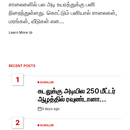
சாலைகளில் பல அடி உயரத்துக்கு பனி
நிறைந்துள்ளது. கொட்டும் பனியால் சாலைகள்,
மரங்கள், வீடுகள் என…
Learn More
RECENT POSTS
1
SCROLLER
POSTED
IN
கடலுக்கு அடியில 250 மீட்டர்
ஆழத்தில் ரவுண்டானா…
3 days ago
Post
Date
2
SCROLLER
POSTED