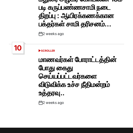
படி கருப்பண்ணசாமி நடை
திறப்பு : ஆயிரக்கணக்கான
பக்தர்கள் சாமி தரிசனம்…
2 weeks ago
Post
Date
10
SCROLLER
POSTED
IN
மாணவர்கள் போராட்டத்தின்
போது கைது
செய்யப்பட்டவர்களை
விடுவிக்க உச்ச நீதிமன்றம்
உத்தரவு..
2 weeks ago
Post
Date