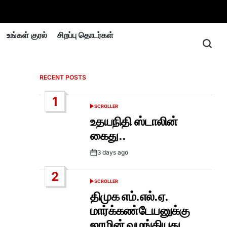
உங்கள் குரல்
சிறப்பு தொடர்கள்
RECENT POSTS
1
SCROLLER
POSTED
IN
உதயநிதி ஸ்டாலின்
கைது..
3 days ago
Post
Date
2
SCROLLER
POSTED
IN
திமுக எம்.எல்.ஏ.
மார்க்கண்டேயனுக்கு
ஜாமின் வழங்கியது