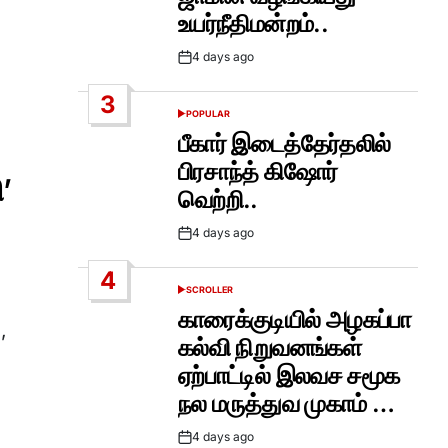
உயர்நீதிமன்றம்..
4 days ago
Post
Date
3
POPULAR
POSTED
IN
பீகார் இடைத்தேர்தலில்
பிரசாந்த் கிஷோர்
’
வெற்றி..
4 days ago
Post
Date
4
SCROLLER
POSTED
IN
காரைக்குடியில் அழகப்பா
,
கல்வி நிறுவனங்கள்
ஏற்பாட்டில் இலவச சமூக
நல மருத்துவ முகாம் …
4 days ago
Post