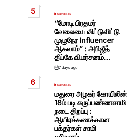
Date
5
SCROLLER
POSTED
IN
“மோடி பிரதமர்
வேலையை விட்டுவிட்டு
முழுநேர Influencer
ஆகலாம்” : அபிஜீத்
திப்கே விமர்சனம்…
7 days ago
Post
Date
6
SCROLLER
POSTED
IN
மதுரை அழகர் கோயிலின்
18ம் படி கருப்பண்ணசாமி
நடை திறப்பு :
ஆயிரக்கணக்கான
பக்தர்கள் சாமி
தரிசனம்…