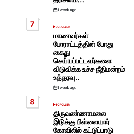
1 week ago
Post
Date
7
SCROLLER
POSTED
IN
மாணவர்கள்
போராட்டத்தின் போது
கைது
செய்யப்பட்டவர்களை
விடுவிக்க உச்ச நீதிமன்றம்
உத்தரவு..
1 week ago
Post
Date
8
SCROLLER
POSTED
IN
திருவண்ணாமலை
இடுக்கு பிள்ளையார்
கோவிலில் கட்டுப்பாடு