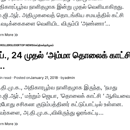
e
ிகாரப்பூர்வ நாளிதழாக இன்று முதல் வெளியாகிறது.
்.ஜி.ஆர். அதிமுகவைத் தொடங்கிய சமயத்தில் கட்சி
டவடிக்கைகளை வெளியிட விரும்பி ‘அண்ணா’…
arn More
ROLLER
SLIDER
TOP NEWS
செய்திகள்
தமிழகம்
TED
ிப்., 24 முதல் ‘அம்மா தொலைக் காட்சி
.
in read
Posted on
January 21, 2018
by
admin
imated
d
தி.மு.க., அதிகாரபூர்வ நாளிதழாக இருந்த, ‘நமது
e
்.ஜி.ஆர்.,’ மற்றும் ஜெயா, ‘தொலைக் காட்சி ‘ ஆகியவை
்போது சசிகலா குடும்பத்தினர் கட்டுப்பாட்டில் உள்ளன.
ர்களை, அ.தி.மு.க.,விலிருந்து ஓரங்கட்டி…
arn More