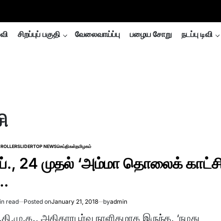
்வி
சிறப்புப் பகுதி
வேலைவாய்ப்பு
பழைய சோறு
நடப்பு டிவி
ி
ROLLER
SLIDER
TOP NEWS
செய்திகள்
தமிழகம்
TED
ிப்., 24 முதல் ‘அம்மா தொலைக் காட்சி
.
in read
Posted on
January 21, 2018
by
admin
imated
d
தி.மு.க., அதிகாரபூர்வ நாளிதழாக இருந்த, ‘நமது