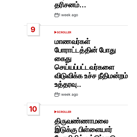
தரிசனம்…
1 week ago
Post
Date
9
SCROLLER
POSTED
IN
மாணவர்கள்
போராட்டத்தின் போது
கைது
செய்யப்பட்டவர்களை
விடுவிக்க உச்ச நீதிமன்றம்
உத்தரவு..
1 week ago
Post
Date
10
SCROLLER
POSTED
IN
திருவண்ணாமலை
இடுக்கு பிள்ளையார்