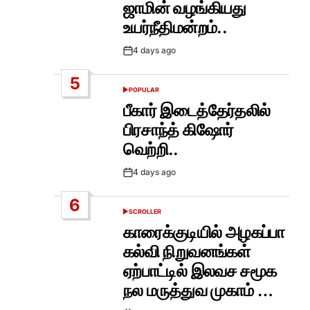
ஜாமின் வழங்கியது
உயர்நீதிமன்றம்..
4 days ago
Post
Date
5
POPULAR
POSTED
IN
பீகார் இடைத்தேர்தலில்
பிரசாந்த் கிஷோர்
வெற்றி..
4 days ago
Post
Date
6
SCROLLER
POSTED
IN
காரைக்குடியில் அழகப்பா
கல்வி நிறுவனங்கள்
ஏற்பாட்டில் இலவச சமூக
நல மருத்துவ முகாம் …