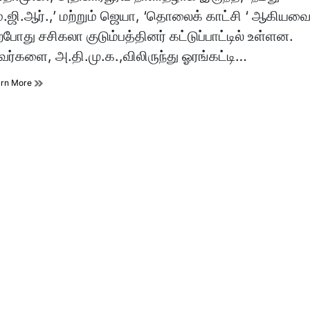
e
்.ஜி.ஆர்.,’ மற்றும் ஜெயா, ‘தொலைக் காட்சி ‘ ஆகியவை
்போது சசிகலா குடும்பத்தினர் கட்டுப்பாட்டில் உள்ளன.
ர்களை, அ.தி.மு.க.,விலிருந்து ஓரங்கட்டி…
arn More