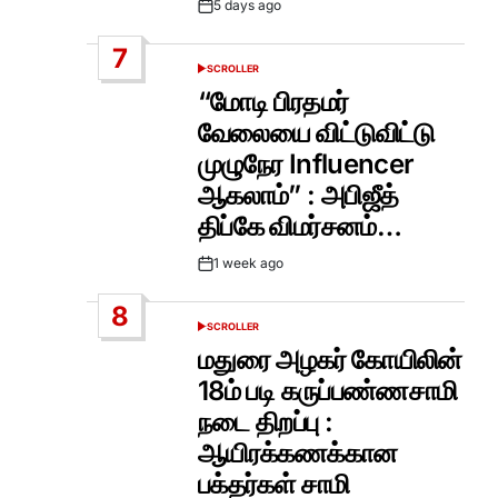
5 days ago
Post
Date
7
SCROLLER
POSTED
IN
“மோடி பிரதமர்
வேலையை விட்டுவிட்டு
முழுநேர Influencer
ஆகலாம்” : அபிஜீத்
திப்கே விமர்சனம்…
1 week ago
Post
Date
8
SCROLLER
POSTED
IN
மதுரை அழகர் கோயிலின்
18ம் படி கருப்பண்ணசாமி
நடை திறப்பு :
ஆயிரக்கணக்கான
பக்தர்கள் சாமி