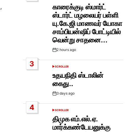
IN
காரைக்குடி ஸ்மார்ட்
,
ஸ்டார்ட் மழலையர் பள்ளி
யு.கே.ஜி மாணவர் யோகா
சாம்பியன்ஷிப் போட்டியில்
வென்று சாதனை…
2 hours ago
Post
Date
3
SCROLLER
POSTED
IN
உதயநிதி ஸ்டாலின்
கைது..
3 days ago
Post
Date
4
SCROLLER
POSTED
IN
திமுக எம்.எல்.ஏ.
மார்க்கண்டேயனுக்கு