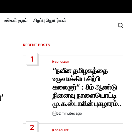
உங்கள் குரல்
சிறப்பு தொடர்கள்
RECENT POSTS
1
SCROLLER
POSTED
IN
“நவீன தமிழகத்தை
உருவாக்கிய சிற்பி
கலைஞர்” : 8ம் ஆண்டு
நினைவு நாளையொட்டி
’
மு.க.ஸ்டாலின் புகழாரம்..
52 minutes ago
Post
Date
2
SCROLLER
POSTED