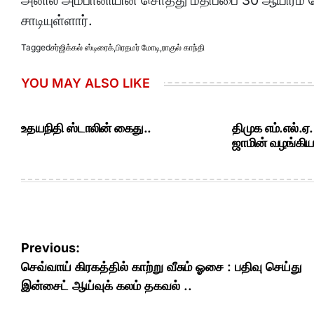
அனில் அம்பானியின் சொத்து மதிப்பை 30 ஆயிரம் கோட
சாடியுள்ளார்.
Tagged
சர்ஜிக்கல் ஸ்டிரைக்
,
பிரதமர் மோடி
,
ராகுல் காந்தி
YOU MAY ALSO LIKE
உதயநிதி ஸ்டாலின் கைது..
திமுக எம்.எல்.ஏ
ஜாமின் வழங்கியத
Post
Previous:
navigation
செவ்வாய் கிரகத்தில் காற்று வீசும் ஓசை : பதிவு செய்து
இன்சைட் ஆய்வுக் கலம் தகவல் ..