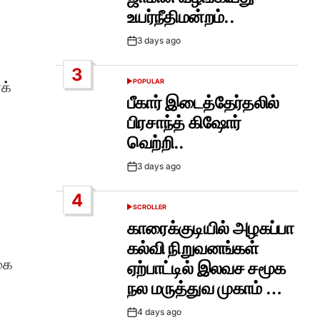
உயர்நீதிமன்றம்..
3 days ago
Post
Date
3
POPULAR
க்
POSTED
IN
பீகார் இடைத்தேர்தலில்
பிரசாந்த் கிஷோர்
வெற்றி..
3 days ago
Post
Date
4
SCROLLER
POSTED
IN
காரைக்குடியில் அழகப்பா
கல்வி நிறுவனங்கள்
கை
ஏற்பாட்டில் இலவச சமூக
நல மருத்துவ முகாம் …
4 days ago
Post