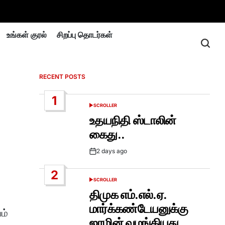
உங்கள் குரல்
சிறப்பு தொடர்கள்
RECENT POSTS
1
SCROLLER
POSTED
IN
உதயநிதி ஸ்டாலின்
கைது..
2 days ago
Post
Date
2
SCROLLER
POSTED
IN
திமுக எம்.எல்.ஏ.
மார்க்கண்டேயனுக்கு
ம்
ஜாமின் வழங்கியது