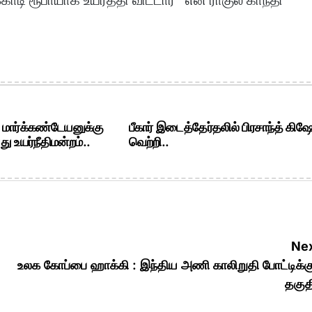
ி ரூபாயாக உயர்த்தி விட்டார்’’ என ராகுல் காந்தி
. மார்க்கண்டேயனுக்கு
பீகார் இடைத்தேர்தலில் பிரசாந்த் கிஷ
ு உயர்நீதிமன்றம்..
வெற்றி..
Nex
உலக கோப்பை ஹாக்கி : இந்திய அணி காலிறுதி போட்டிக்க
தகுத