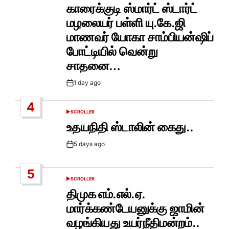
IN
காரைக்குடி ஸ்மார்ட் ஸ்டார்ட்
மழலையர் பள்ளி யு.கே.ஜி
மாணவர் யோகா சாம்பியன்ஷிப்
போட்டியில் வென்று
சாதனை…
1 day ago
Post
Date
4
SCROLLER
POSTED
IN
உதயநிதி ஸ்டாலின் கைது..
5 days ago
Post
Date
5
SCROLLER
POSTED
IN
திமுக எம்.எல்.ஏ.
மார்க்கண்டேயனுக்கு ஜாமின்
வழங்கியது உயர்நீதிமன்றம்..