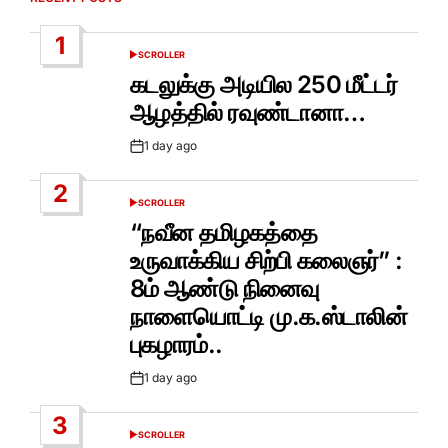
1
SCROLLER
POSTED
IN
கடலுக்கு அடியில 250 மீட்டர்
ஆழத்தில் ரவுண்டானா…
1 day ago
Post
Date
2
SCROLLER
POSTED
IN
“நவீன தமிழகத்தை
உருவாக்கிய சிற்பி கலைஞர்” :
8ம் ஆண்டு நினைவு
நாளையொட்டி மு.க.ஸ்டாலின்
புகழாரம்..
1 day ago
Post
Date
3
SCROLLER
POSTED