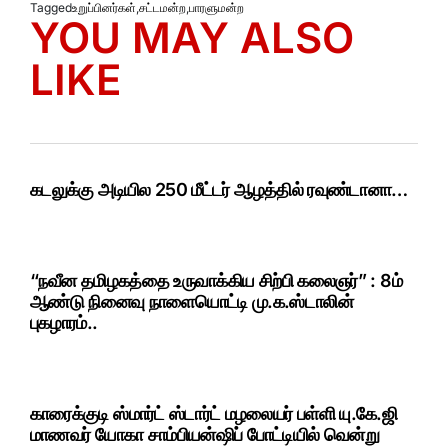
Tagged
உறுப்பினர்கள்
,
சட்டமன்ற
,
பாரளுமன்ற
YOU MAY ALSO
LIKE
கடலுக்கு அடியில 250 மீட்டர் ஆழத்தில் ரவுண்டானா…
“நவீன தமிழகத்தை உருவாக்கிய சிற்பி கலைஞர்” : 8ம்
ஆண்டு நினைவு நாளையொட்டி மு.க.ஸ்டாலின்
புகழாரம்..
காரைக்குடி ஸ்மார்ட் ஸ்டார்ட் மழலையர் பள்ளி யு.கே.ஜி
மாணவர் யோகா சாம்பியன்ஷிப் போட்டியில் வென்று