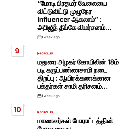
“மோடி பிரதமர் வேலையை
விட்டுவிட்டு முழுநேர
Influencer ஆகலாம்” :
அபிஜீத் திப்கே விமர்சனம்…
1 week ago
Post
Date
9
SCROLLER
POSTED
IN
மதுரை அழகர் கோயிலின் 18ம்
படி கருப்பண்ணசாமி நடை
திறப்பு : ஆயிரக்கணக்கான
பக்தர்கள் சாமி தரிசனம்…
1 week ago
Post
Date
10
SCROLLER
POSTED
IN
மாணவர்கள் போராட்டத்தின்
போது கைது