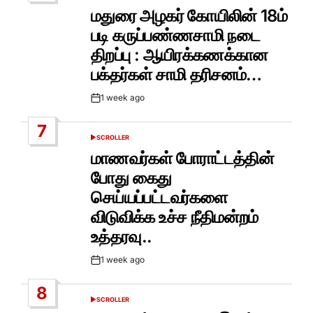
IN
மதுரை அழகர் கோயிலின் 18ம்
படி கருப்பண்ணசாமி நடை
திறப்பு : ஆயிரக்கணக்கான
பக்தர்கள் சாமி தரிசனம்…
1 week ago
Post
Date
7
SCROLLER
POSTED
IN
மாணவர்கள் போராட்டத்தின்
போது கைது
செய்யப்பட்டவர்களை
விடுவிக்க உச்ச நீதிமன்றம்
உத்தரவு..
1 week ago
Post
Date
8
SCROLLER
POSTED
IN