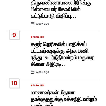
திருவண்ணாமலை இடுக்கு
பிள்ளையார் கோவிலில்
கட்டுப்பாடு விதிப்பு…
1 week ago
Post
Date
9
SCROLLER
POSTED
IN
கரூர் நெரிசலில் பாதிக்கப்
பட்டவர்களுக்கு அரசு பணி
ரத்து :உயர்நீதிமன்றம் மதுரை
கிளை அதிரடி..
1 week ago
Post
Date
10
SCROLLER
POSTED
IN
மாணவர்கள் மீதான
தாக்குதலுக்கு உச்சநீதிமன்றம்
கண்டனம்…