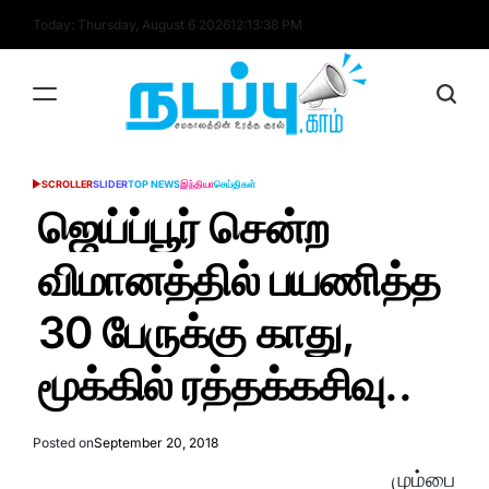
Skip
Today: Thursday, August 6 2026
12
:
13
:
39
PM
to
content
nadappu.com
SCROLLER
SLIDER
TOP NEWS
இந்தியா
செய்திகள்
POSTED
IN
ஜெய்ப்பூர் சென்ற
விமானத்தில் பயணித்த
30 பேருக்கு காது,
மூக்கில் ரத்தக்கசிவு..
Posted on
September 20, 2018
மும்பை