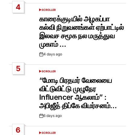
Date
4
SCROLLER
POSTED
IN
காரைக்குடியில் அழகப்பா
கல்வி நிறுவனங்கள் ஏற்பாட்டில்
இலவச சமூக நல மருத்துவ
முகாம் …
4 days ago
Post
Date
5
SCROLLER
POSTED
IN
“மோடி பிரதமர் வேலையை
விட்டுவிட்டு முழுநேர
Influencer ஆகலாம்” :
அபிஜீத் திப்கே விமர்சனம்…
6 days ago
Post
Date
6
SCROLLER
POSTED