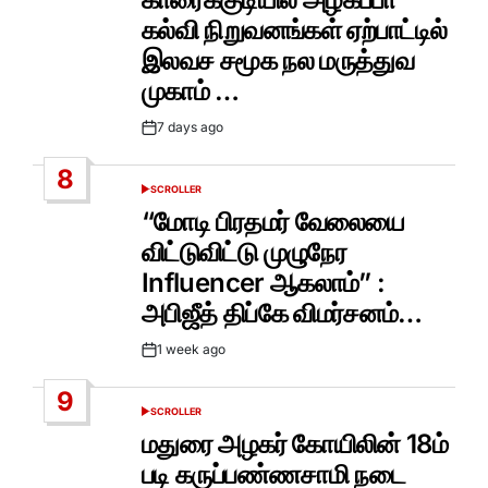
கல்வி நிறுவனங்கள் ஏற்பாட்டில்
இலவச சமூக நல மருத்துவ
முகாம் …
7 days ago
Post
Date
8
SCROLLER
POSTED
IN
“மோடி பிரதமர் வேலையை
விட்டுவிட்டு முழுநேர
Influencer ஆகலாம்” :
அபிஜீத் திப்கே விமர்சனம்…
1 week ago
Post
Date
9
SCROLLER
POSTED
IN
மதுரை அழகர் கோயிலின் 18ம்
படி கருப்பண்ணசாமி நடை