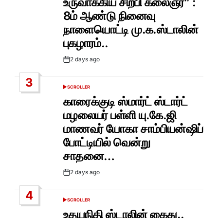
உருவாக்கிய சிற்பி கலைஞர்” :
8ம் ஆண்டு நினைவு
நாளையொட்டி மு.க.ஸ்டாலின்
புகழாரம்..
2 days ago
Post
Date
3
SCROLLER
POSTED
IN
காரைக்குடி ஸ்மார்ட் ஸ்டார்ட்
மழலையர் பள்ளி யு.கே.ஜி
மாணவர் யோகா சாம்பியன்ஷிப்
போட்டியில் வென்று
சாதனை…
2 days ago
Post
Date
4
SCROLLER
POSTED
IN
உதயநிதி ஸ்டாலின் கைது..