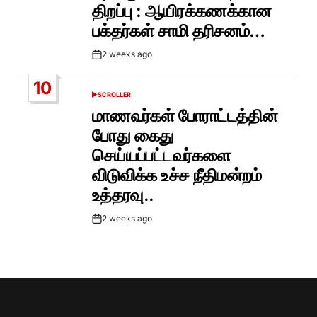
திறப்பு : ஆயிரக்கணக்கான
பக்தர்கள் சாமி தரிசனம்…
2 weeks ago
Post
Date
10
SCROLLER
POSTED
IN
மாணவர்கள் போராட்டத்தின்
போது கைது
செய்யப்பட்டவர்களை
விடுவிக்க உச்ச நீதிமன்றம்
உத்தரவு..
2 weeks ago
Post
Date