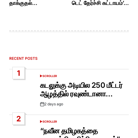
தாக்குதல்…
டெட் தேர்ச்சி கட்டாயம்’…
RECENT POSTS
1
SCROLLER
POSTED
IN
கடலுக்கு அடியில 250 மீட்டர்
ஆழத்தில் ரவுண்டானா…
2 days ago
Post
Date
2
SCROLLER
POSTED
IN
“நவீன தமிழகத்தை