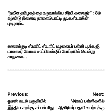
“நவீன தமிழகத்தை உருவாக்கிய சிற்பி கலைஞர்” : 8ம்
ஆண்டு நினைவு நாளையொட்டி மு.க.ஸ்டாலின்
புகழாரம்..
காரைக்குடி ஸ்மார்ட் ஸ்டார்ட் மழலையர் பள்ளி யு.கே.ஜி
மாணவர் யோகா சாம்பியன்ஷிப் போட்டியில் வென்று
சாதனை…
Post
Previous:
Next:
navigation
ஓமன் கடல் பகுதியில்
‘அரசுப் பள்ளிகளில்
இந்திய சரக்கு கப்பல் மீது
ஆசிரியர் பதவி உயர்வுக்கு