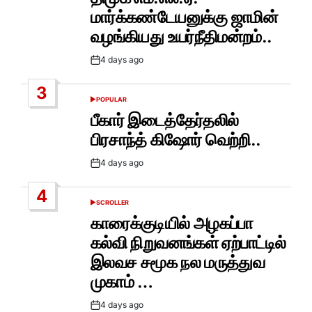
மார்க்கண்டேயனுக்கு ஜாமின்
வழங்கியது உயர்நீதிமன்றம்..
4 days ago
Post
Date
3
POPULAR
POSTED
IN
பீகார் இடைத்தேர்தலில்
பிரசாந்த் கிஷோர் வெற்றி..
4 days ago
Post
Date
4
SCROLLER
POSTED
IN
காரைக்குடியில் அழகப்பா
கல்வி நிறுவனங்கள் ஏற்பாட்டில்
இலவச சமூக நல மருத்துவ
முகாம் …
4 days ago
Post