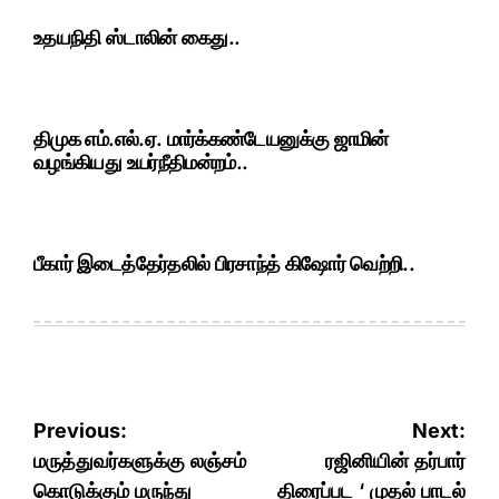
உதயநிதி ஸ்டாலின் கைது..
திமுக எம்.எல்.ஏ. மார்க்கண்டேயனுக்கு ஜாமின்
வழங்கியது உயர்நீதிமன்றம்..
பீகார் இடைத்தேர்தலில் பிரசாந்த் கிஷோர் வெற்றி..
Post
Previous:
Next:
navigation
மருத்துவர்களுக்கு லஞ்சம்
ரஜினியின் தர்பார்
கொடுக்கும் மருந்து
திரைப்பட ‘ முதல் பாடல்