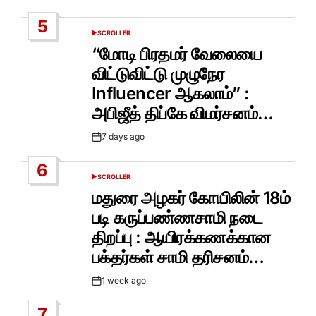
Date
5
SCROLLER
POSTED
IN
“மோடி பிரதமர் வேலையை
விட்டுவிட்டு முழுநேர
Influencer ஆகலாம்” :
அபிஜீத் திப்கே விமர்சனம்…
7 days ago
Post
Date
6
SCROLLER
POSTED
IN
மதுரை அழகர் கோயிலின் 18ம்
படி கருப்பண்ணசாமி நடை
திறப்பு : ஆயிரக்கணக்கான
பக்தர்கள் சாமி தரிசனம்…
1 week ago
Post
Date
7