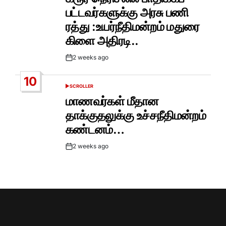
பட்டவர்களுக்கு அரசு பணி
ரத்து :உயர்நீதிமன்றம் மதுரை
கிளை அதிரடி..
2 weeks ago
Post
Date
10
SCROLLER
POSTED
IN
மாணவர்கள் மீதான
தாக்குதலுக்கு உச்சநீதிமன்றம்
கண்டனம்…
2 weeks ago
Post
Date