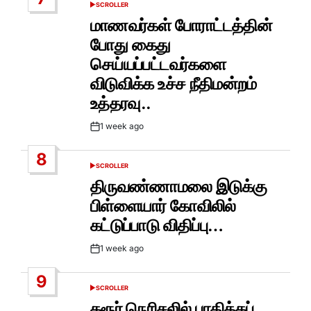
SCROLLER
POSTED
IN
மாணவர்கள் போராட்டத்தின்
போது கைது
செய்யப்பட்டவர்களை
விடுவிக்க உச்ச நீதிமன்றம்
உத்தரவு..
1 week ago
Post
Date
8
SCROLLER
POSTED
IN
திருவண்ணாமலை இடுக்கு
பிள்ளையார் கோவிலில்
கட்டுப்பாடு விதிப்பு…
1 week ago
Post
Date
9
SCROLLER
POSTED
IN
கரூர் நெரிசலில் பாதிக்கப்