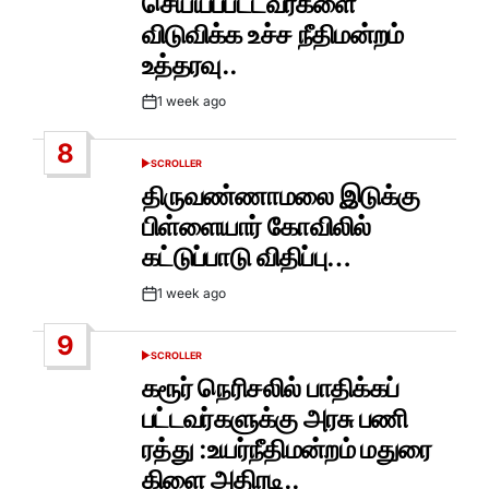
செய்யப்பட்டவர்களை
விடுவிக்க உச்ச நீதிமன்றம்
உத்தரவு..
1 week ago
Post
Date
8
SCROLLER
POSTED
IN
திருவண்ணாமலை இடுக்கு
பிள்ளையார் கோவிலில்
கட்டுப்பாடு விதிப்பு…
1 week ago
Post
Date
9
SCROLLER
POSTED
IN
கரூர் நெரிசலில் பாதிக்கப்
பட்டவர்களுக்கு அரசு பணி
ரத்து :உயர்நீதிமன்றம் மதுரை
கிளை அதிரடி..