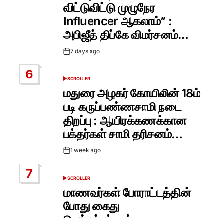
விட்டுவிட்டு முழுநேர
Influencer ஆகலாம்” :
அபிஜீத் திப்கே விமர்சனம்…
7 days ago
Post
Date
6
SCROLLER
POSTED
IN
மதுரை அழகர் கோயிலின் 18ம்
படி கருப்பண்ணசாமி நடை
திறப்பு : ஆயிரக்கணக்கான
பக்தர்கள் சாமி தரிசனம்…
1 week ago
Post
Date
7
SCROLLER
POSTED
IN
மாணவர்கள் போராட்டத்தின்
போது கைது