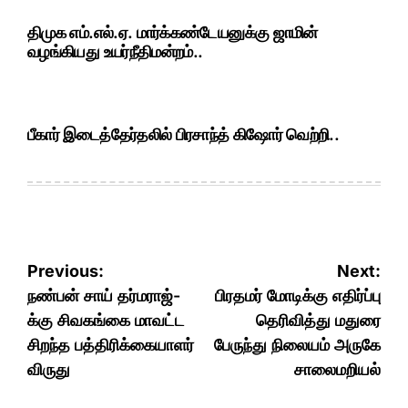
திமுக எம்.எல்.ஏ. மார்க்கண்டேயனுக்கு ஜாமின்
வழங்கியது உயர்நீதிமன்றம்..
பீகார் இடைத்தேர்தலில் பிரசாந்த் கிஷோர் வெற்றி..
Post
Previous:
Next:
navigation
நண்பன் சாய் தர்மராஜ்-
பிரதமர் மோடிக்கு எதிர்ப்பு
க்கு சிவகங்கை மாவட்ட
தெரிவித்து மதுரை
சிறந்த பத்திரிக்கையாளர்
பேருந்து நிலையம் அருகே
விருது
சாலைமறியல்