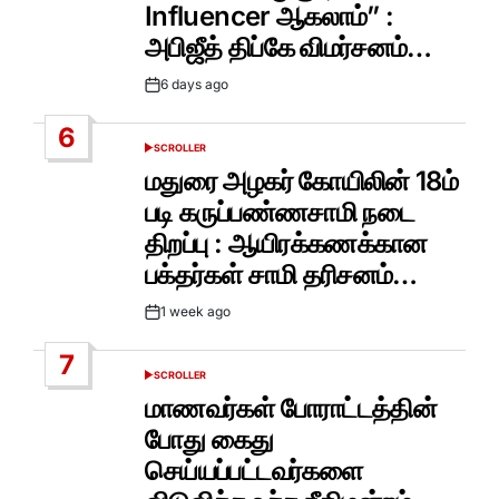
Influencer ஆகலாம்” :
அபிஜீத் திப்கே விமர்சனம்…
6 days ago
Post
Date
6
SCROLLER
POSTED
IN
மதுரை அழகர் கோயிலின் 18ம்
படி கருப்பண்ணசாமி நடை
திறப்பு : ஆயிரக்கணக்கான
பக்தர்கள் சாமி தரிசனம்…
1 week ago
Post
Date
7
SCROLLER
POSTED
IN
மாணவர்கள் போராட்டத்தின்
போது கைது
செய்யப்பட்டவர்களை