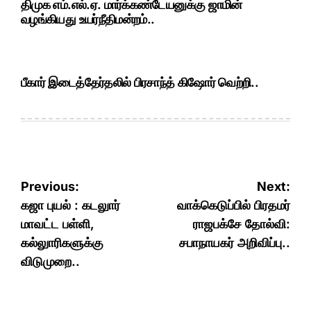
திமுக எம்.எல்.ஏ. மார்க்கண்டேயனுக்கு ஜாமின்
வழங்கியது உயர்நீதிமன்றம்..
பீகார் இடைத்தேர்தலில் பிரசாந்த் கிஷோர் வெற்றி..
Post
Previous:
Next:
navigation
கஜா புயல் : கடலுார்
வாக்கெடுப்பில் பிரதமர்
மாவட்ட பள்ளி,
ராஜபக்சே தோல்வி:
கல்லுாரிகளுக்கு
சபாநாயகர் அறிவிப்பு..
விடுமுறை..