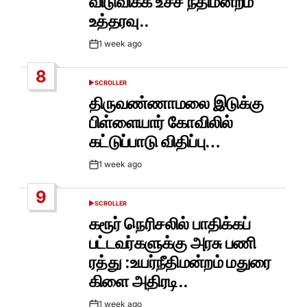
விடுவிக்க உச்ச நீதிமன்றம்
உத்தரவு..
1 week ago
Post
Date
8
SCROLLER
POSTED
IN
திருவண்ணாமலை இடுக்கு
பிள்ளையார் கோவிலில்
கட்டுப்பாடு விதிப்பு…
1 week ago
Post
Date
9
SCROLLER
POSTED
IN
கரூர் நெரிசலில் பாதிக்கப்
பட்டவர்களுக்கு அரசு பணி
ரத்து :உயர்நீதிமன்றம் மதுரை
கிளை அதிரடி..
1 week ago