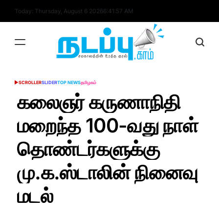
Skip
Today: Thursday, August 6 2026
6
:
41
:
58
AM
to
content
nadappu.com
SCROLLER
SLIDER
TOP NEWS
தமிழகம்
POSTED
IN
கலைஞர் கருணாநிதி
மறைந்த 100-வது நாள்
தொண்டர்களுக்கு
மு.க.ஸ்டாலின் நினைவு
மடல்