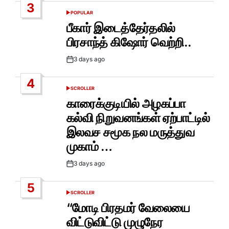
3
POPULAR
POSTED
IN
பீகார் இடைத்தேர்தலில்
பிரசாந்த் கிஷோர் வெற்றி..
3 days ago
Post
Date
4
SCROLLER
POSTED
IN
காரைக்குடியில் அழகப்பா
கல்வி நிறுவனங்கள் ஏற்பாட்டில்
இலவச சமூக நல மருத்துவ
முகாம் …
3 days ago
Post
Date
5
SCROLLER
POSTED
IN
“மோடி பிரதமர் வேலையை
விட்டுவிட்டு முழுநேர