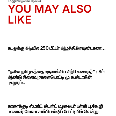
Tagged
ராஜபக்சே தோல்வி
YOU MAY ALSO
LIKE
கடலுக்கு அடியில 250 மீட்டர் ஆழத்தில் ரவுண்டானா…
“நவீன தமிழகத்தை உருவாக்கிய சிற்பி கலைஞர்” : 8ம்
ஆண்டு நினைவு நாளையொட்டி மு.க.ஸ்டாலின்
புகழாரம்..
காரைக்குடி ஸ்மார்ட் ஸ்டார்ட் மழலையர் பள்ளி யு.கே.ஜி
மாணவர் யோகா சாம்பியன்ஷிப் போட்டியில் வென்று