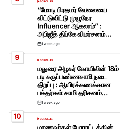
SCROLLER
POSTED
IN
“மோடி பிரதமர் வேலையை
விட்டுவிட்டு முழுநேர
Influencer ஆகலாம்” :
அபிஜீத் திப்கே விமர்சனம்…
1 week ago
Post
Date
9
SCROLLER
POSTED
IN
மதுரை அழகர் கோயிலின் 18ம்
படி கருப்பண்ணசாமி நடை
திறப்பு : ஆயிரக்கணக்கான
பக்தர்கள் சாமி தரிசனம்…
1 week ago
Post
Date
10
SCROLLER
POSTED
IN
மாணவர்கள் போராட்டத்தின்