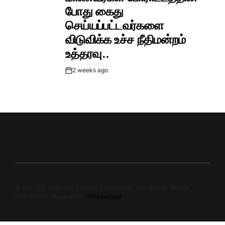
போது கைது
செய்யப்பட்டவர்களை
விடுவிக்க உச்ச நீதிமன்றம்
உத்தரவு..
2 weeks ago
Post
Date
© All rights reserved. Proudly powered by WordPress. Theme
NewsMarks designed by
WPInterface
.