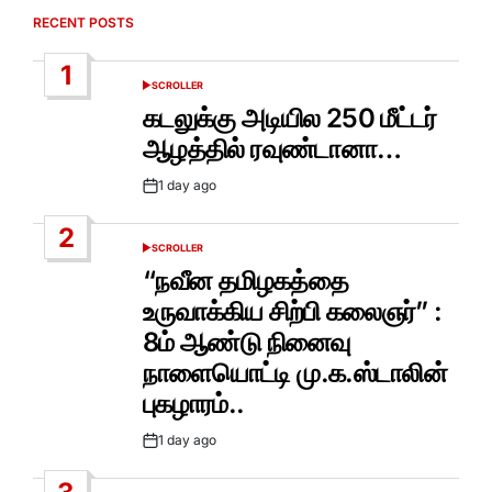
RECENT POSTS
1
SCROLLER
POSTED
IN
கடலுக்கு அடியில 250 மீட்டர்
ஆழத்தில் ரவுண்டானா…
1 day ago
Post
Date
2
SCROLLER
POSTED
IN
“நவீன தமிழகத்தை
உருவாக்கிய சிற்பி கலைஞர்” :
8ம் ஆண்டு நினைவு
நாளையொட்டி மு.க.ஸ்டாலின்
புகழாரம்..
1 day ago
Post
Date