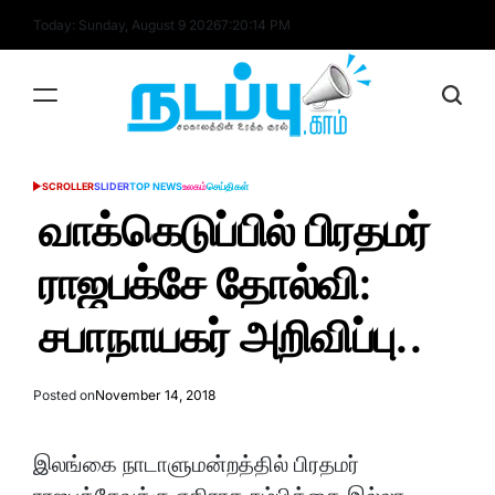
Skip
Today: Sunday, August 9 2026
7
:
20
:
14
PM
to
content
nadappu.com
SCROLLER
SLIDER
TOP NEWS
உலகம்
செய்திகள்
POSTED
IN
வாக்கெடுப்பில் பிரதமர்
ராஜபக்சே தோல்வி:
சபாநாயகர் அறிவிப்பு..
Posted on
November 14, 2018
இலங்கை நாடாளுமன்றத்தில் பிரதமர்