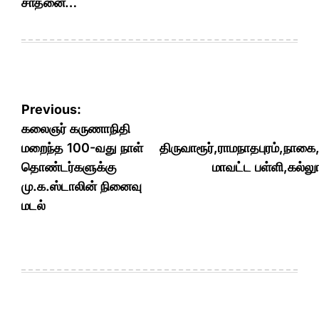
சாதனை…
Post
Previous:
navigation
கலைஞர் கருணாநிதி
மறைந்த 100-வது நாள்
திருவாரூர்,ராமநாதபுரம்,நாகை
தொண்டர்களுக்கு
மாவட்ட பள்ளி,கல்லு
மு.க.ஸ்டாலின் நினைவு
மடல்