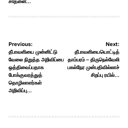
சாதனை…
Post
Previous:
Next:
navigation
தீபாவளியை முன்னிட்டு
தீபாவளியையொட்டித்
வேலை நிறுத்த அறிவிப்பை
தாம்பரம் – திருநெல்வேலி
ஒத்திவைப்பதாக
பகல்நேர முன்பதிவில்லாச்
போக்குவரத்துத்
சிறப்பு ரயில்…
தொழிலாளர்கள்
அறிவிப்பு…