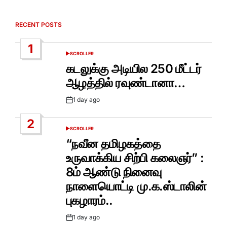
RECENT POSTS
1
SCROLLER
POSTED
IN
கடலுக்கு அடியில 250 மீட்டர்
ஆழத்தில் ரவுண்டானா…
1 day ago
Post
Date
2
SCROLLER
POSTED
IN
“நவீன தமிழகத்தை
உருவாக்கிய சிற்பி கலைஞர்” :
8ம் ஆண்டு நினைவு
நாளையொட்டி மு.க.ஸ்டாலின்
புகழாரம்..
1 day ago
Post