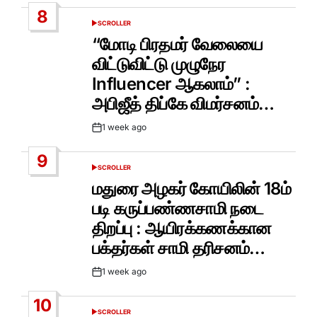
Date
8
SCROLLER
POSTED
IN
“மோடி பிரதமர் வேலையை
விட்டுவிட்டு முழுநேர
Influencer ஆகலாம்” :
அபிஜீத் திப்கே விமர்சனம்…
1 week ago
Post
Date
9
SCROLLER
POSTED
IN
மதுரை அழகர் கோயிலின் 18ம்
படி கருப்பண்ணசாமி நடை
திறப்பு : ஆயிரக்கணக்கான
பக்தர்கள் சாமி தரிசனம்…
1 week ago
Post
Date
10
SCROLLER
POSTED