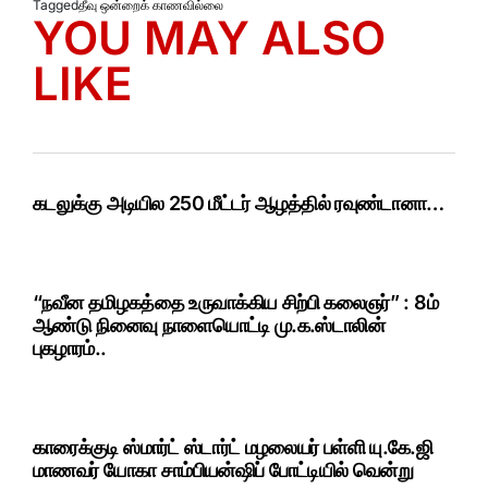
Tagged
தீவு ஒன்றைக் காணவில்லை
YOU MAY ALSO
LIKE
கடலுக்கு அடியில 250 மீட்டர் ஆழத்தில் ரவுண்டானா…
“நவீன தமிழகத்தை உருவாக்கிய சிற்பி கலைஞர்” : 8ம்
ஆண்டு நினைவு நாளையொட்டி மு.க.ஸ்டாலின்
புகழாரம்..
காரைக்குடி ஸ்மார்ட் ஸ்டார்ட் மழலையர் பள்ளி யு.கே.ஜி
மாணவர் யோகா சாம்பியன்ஷிப் போட்டியில் வென்று