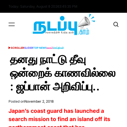
Skip
Today: Saturday, August 8 2026
3
:
45
:
36
PM
to
content
nadappu.com
SCROLLER
SLIDER
TOP NEWS
உலகம்
செய்திகள்
POSTED
IN
தனது நாட்டு தீவு
ஒன்றைக் காணவில்லை
: ஜப்பான் அறிவிப்பு..
Posted on
November 2, 2018
Japan’s coast guard has launched a
search mission to find an island off its