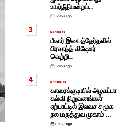
உயர்நீதிமன்றம்..
3 days ago
Post
Date
3
POPULAR
POSTED
IN
பீகார் இடைத்தேர்தலில்
பிரசாந்த் கிஷோர்
வெற்றி..
3 days ago
Post
Date
4
SCROLLER
POSTED
IN
காரைக்குடியில் அழகப்பா
கல்வி நிறுவனங்கள்
ஏற்பாட்டில் இலவச சமூக
நல மருத்துவ முகாம் …
4 days ago
Post