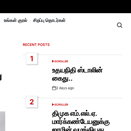
உங்கள் குரல்
சிறப்பு தொடர்கள்
RECENT POSTS
1
SCROLLER
POSTED
IN
உதயநிதி ஸ்டாலின்
ய
கைது..
2 days ago
Post
Date
2
SCROLLER
POSTED
IN
திமுக எம்.எல்.ஏ.
மார்க்கண்டேயனுக்கு
ஜாமின் வழங்கியது