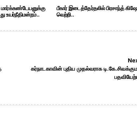
. மார்க்கண்டேயனுக்கு
பீகார் இடைத்தேர்தலில் பிரசாந்த் கிஷ
ு உயர்நீதிமன்றம்..
வெற்றி..
Nex
ை
கர்நாடகாவின் புதிய முதல்வராக டி.கே.சிவக்கும
பதவியேற்ப