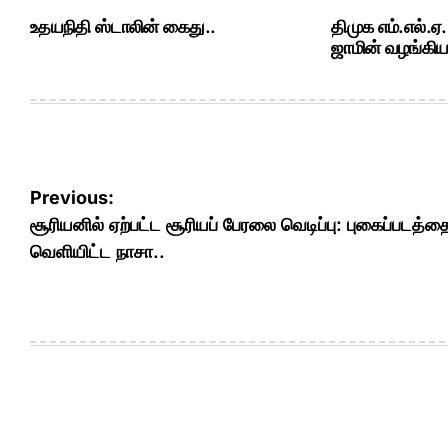
உதயநிதி ஸ்டாலின் கைது..
திமுக எம்.எல்.ஏ
ஜாமின் வழங்கியத
Post
Previous:
navigation
சூரியனில் ஏற்பட்ட சூரியப் பேரலை வெடிப்பு: புகைப்படத்த
வெளியிட்ட நாசா..