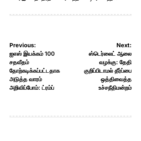
Post
Previous:
Next:
navigation
ஐஎஸ் இயக்கம் 100
ஸ்டெர்லைட் ஆலை
சதவீதம்
வழக்கு: தேதி
தோற்கடிக்கப்பட்டதாக
குறிப்பிடாமல் தீர்ப்பை
அடுத்த வாரம்
ஒத்திவைத்த
அறிவிப்போம்: ட்ரம்ப்
உச்சநீதிமன்றம்