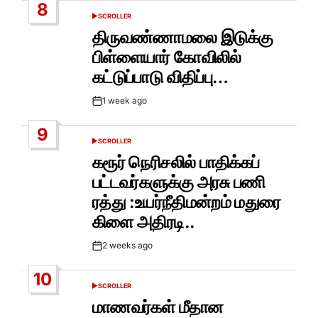
8
SCROLLER
POSTED
IN
திருவண்ணாமலை இடுக்கு
பிள்ளையார் கோவிலில்
கட்டுப்பாடு விதிப்பு…
1 week ago
Post
Date
9
SCROLLER
POSTED
IN
கரூர் நெரிசலில் பாதிக்கப்
பட்டவர்களுக்கு அரசு பணி
ரத்து :உயர்நீதிமன்றம் மதுரை
கிளை அதிரடி..
2 weeks ago
Post
Date
10
SCROLLER
POSTED
IN
மாணவர்கள் மீதான