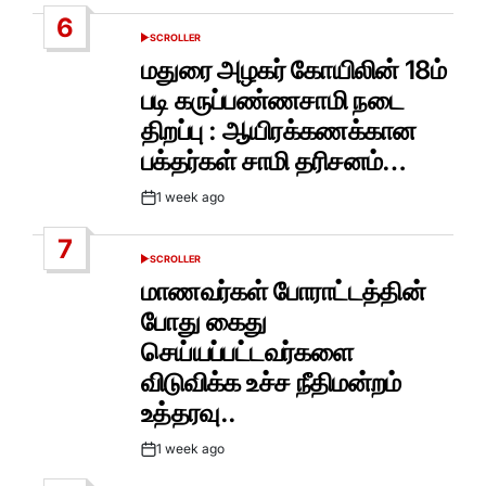
Date
6
SCROLLER
POSTED
IN
மதுரை அழகர் கோயிலின் 18ம்
படி கருப்பண்ணசாமி நடை
திறப்பு : ஆயிரக்கணக்கான
பக்தர்கள் சாமி தரிசனம்…
1 week ago
Post
Date
7
SCROLLER
POSTED
IN
மாணவர்கள் போராட்டத்தின்
போது கைது
செய்யப்பட்டவர்களை
விடுவிக்க உச்ச நீதிமன்றம்
உத்தரவு..
1 week ago
Post
Date