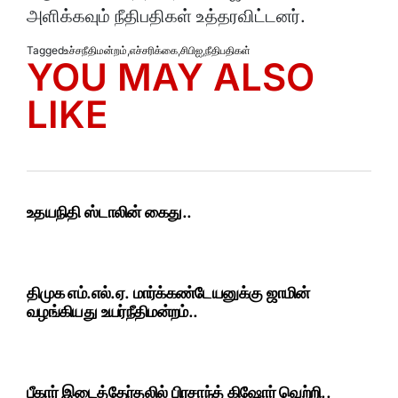
அளிக்கவும் நீதிபதிகள் உத்தரவிட்டனர்.
Tagged
உச்சநீதிமன்றம்
,
எச்சரிக்கை
,
சிபிஐ
,
நீதிபதிகள்
YOU MAY ALSO
LIKE
உதயநிதி ஸ்டாலின் கைது..
திமுக எம்.எல்.ஏ. மார்க்கண்டேயனுக்கு ஜாமின்
வழங்கியது உயர்நீதிமன்றம்..
பீகார் இடைத்தேர்தலில் பிரசாந்த் கிஷோர் வெற்றி..