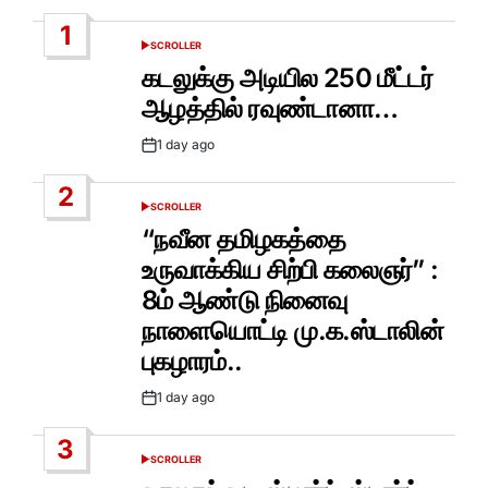
1
SCROLLER
POSTED
IN
கடலுக்கு அடியில 250 மீட்டர்
ஆழத்தில் ரவுண்டானா…
1 day ago
Post
Date
2
SCROLLER
POSTED
IN
“நவீன தமிழகத்தை
உருவாக்கிய சிற்பி கலைஞர்” :
8ம் ஆண்டு நினைவு
நாளையொட்டி மு.க.ஸ்டாலின்
புகழாரம்..
1 day ago
Post
Date
3
SCROLLER
POSTED
IN