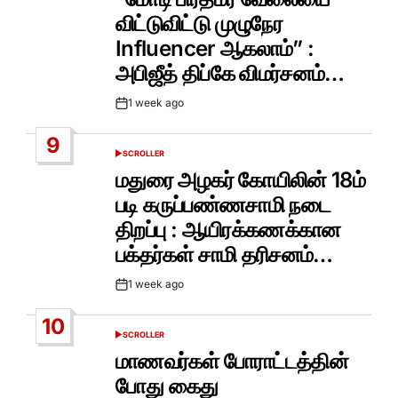
விட்டுவிட்டு முழுநேர
Influencer ஆகலாம்” :
அபிஜீத் திப்கே விமர்சனம்…
1 week ago
Post
Date
9
SCROLLER
POSTED
IN
மதுரை அழகர் கோயிலின் 18ம்
படி கருப்பண்ணசாமி நடை
திறப்பு : ஆயிரக்கணக்கான
பக்தர்கள் சாமி தரிசனம்…
1 week ago
Post
Date
10
SCROLLER
POSTED
IN
மாணவர்கள் போராட்டத்தின்
போது கைது