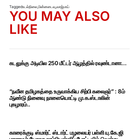
Tagged
உடல்நிலை
,
பின்னடைவு
,
வாஜ்பாய்
YOU MAY ALSO
LIKE
கடலுக்கு அடியில 250 மீட்டர் ஆழத்தில் ரவுண்டானா…
“நவீன தமிழகத்தை உருவாக்கிய சிற்பி கலைஞர்” : 8ம்
ஆண்டு நினைவு நாளையொட்டி மு.க.ஸ்டாலின்
புகழாரம்..
காரைக்குடி ஸ்மார்ட் ஸ்டார்ட் மழலையர் பள்ளி யு.கே.ஜி