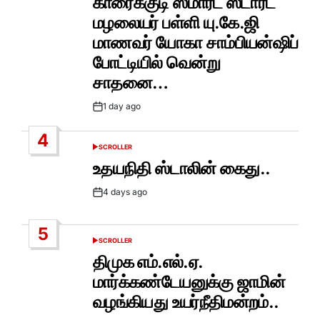
காரைக்குடி ஸ்மார்ட் ஸ்டார்ட்
மழலையர் பள்ளி யு.கே.ஜி
மாணவர் யோகா சாம்பியன்ஷிப்
போட்டியில் வென்று
சாதனை…
1 day ago
Post
Date
4
SCROLLER
POSTED
IN
உதயநிதி ஸ்டாலின் கைது..
4 days ago
Post
Date
5
SCROLLER
POSTED
IN
திமுக எம்.எல்.ஏ.
மார்க்கண்டேயனுக்கு ஜாமின்
வழங்கியது உயர்நீதிமன்றம்..