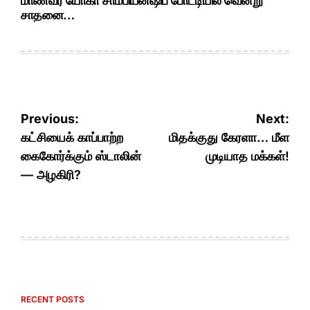
மாணவர் யோகா சாம்பியன்ஷிப் போட்டியில் வென்று
சாதனை…
Post
Previous:
Next:
navigation
கட்சியைக் காப்பாற்ற
மிதக்குது கேரளா… மீள
கைகோர்க்கும் ஸ்டாலின்
முடியாத மக்கள்!
— அழகிரி?
RECENT POSTS