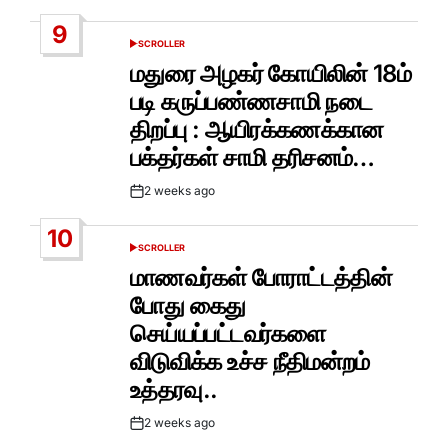
Date
9
SCROLLER
POSTED
IN
மதுரை அழகர் கோயிலின் 18ம்
படி கருப்பண்ணசாமி நடை
திறப்பு : ஆயிரக்கணக்கான
பக்தர்கள் சாமி தரிசனம்…
2 weeks ago
Post
Date
10
SCROLLER
POSTED
IN
மாணவர்கள் போராட்டத்தின்
போது கைது
செய்யப்பட்டவர்களை
விடுவிக்க உச்ச நீதிமன்றம்
உத்தரவு..
2 weeks ago
Post