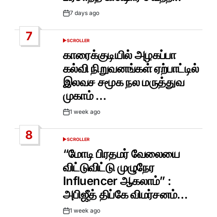
7 days ago
Post
Date
7
SCROLLER
POSTED
IN
காரைக்குடியில் அழகப்பா
கல்வி நிறுவனங்கள் ஏற்பாட்டில்
இலவச சமூக நல மருத்துவ
முகாம் …
1 week ago
Post
Date
8
SCROLLER
POSTED
IN
“மோடி பிரதமர் வேலையை
விட்டுவிட்டு முழுநேர
Influencer ஆகலாம்” :
அபிஜீத் திப்கே விமர்சனம்…
1 week ago
Post