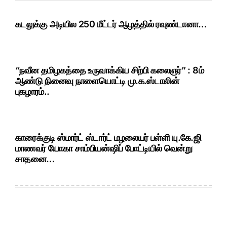
கடலுக்கு அடியில 250 மீட்டர் ஆழத்தில் ரவுண்டானா…
“நவீன தமிழகத்தை உருவாக்கிய சிற்பி கலைஞர்” : 8ம்
ஆண்டு நினைவு நாளையொட்டி மு.க.ஸ்டாலின்
புகழாரம்..
காரைக்குடி ஸ்மார்ட் ஸ்டார்ட் மழலையர் பள்ளி யு.கே.ஜி
மாணவர் யோகா சாம்பியன்ஷிப் போட்டியில் வென்று
சாதனை…