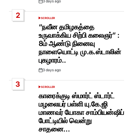
3 days ago
Post
Date
2
SCROLLER
POSTED
IN
“நவீன தமிழகத்தை
உருவாக்கிய சிற்பி கலைஞர்” :
8ம் ஆண்டு நினைவு
நாளையொட்டி மு.க.ஸ்டாலின்
புகழாரம்..
3 days ago
Post
Date
3
SCROLLER
POSTED
IN
காரைக்குடி ஸ்மார்ட் ஸ்டார்ட்
மழலையர் பள்ளி யு.கே.ஜி
மாணவர் யோகா சாம்பியன்ஷிப்
போட்டியில் வென்று
சாதனை…