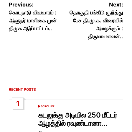
Post
Previous:
Next:
navigation
கொடநாடு விவகாரம் :
தொகுதி பங்கீடு குறித்து
ஆளுநர் மாளிகை முன்
பேச தி.மு.க. விரைவில்
திமுக ஆர்ப்பாட்டம்..
அழைக்கும் :
திருமாவளவன்..
RECENT POSTS
1
SCROLLER
POSTED
IN
கடலுக்கு அடியில 250 மீட்டர்
ஆழத்தில் ரவுண்டானா…