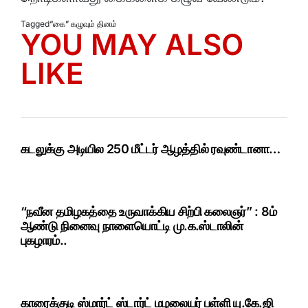
Tagged
“கை” கழுவும் தினம்
YOU MAY ALSO
LIKE
கடலுக்கு அடியில 250 மீட்டர் ஆழத்தில் ரவுண்டானா…
“நவீன தமிழகத்தை உருவாக்கிய சிற்பி கலைஞர்” : 8ம்
ஆண்டு நினைவு நாளையொட்டி மு.க.ஸ்டாலின்
புகழாரம்..
காரைக்குடி ஸ்மார்ட் ஸ்டார்ட் மழலையர் பள்ளி யு.கே.ஜி