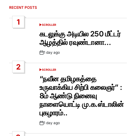
RECENT POSTS
1
SCROLLER
POSTED
IN
கடலுக்கு அடியில 250 மீட்டர்
ஆழத்தில் ரவுண்டானா…
1 day ago
Post
Date
2
SCROLLER
POSTED
IN
“நவீன தமிழகத்தை
உருவாக்கிய சிற்பி கலைஞர்” :
8ம் ஆண்டு நினைவு
நாளையொட்டி மு.க.ஸ்டாலின்
புகழாரம்..
1 day ago
Post
Date