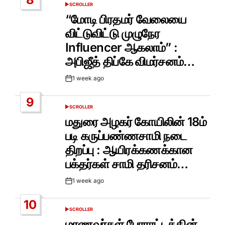
SCROLLER
POSTED
IN
“மோடி பிரதமர் வேலையை
விட்டுவிட்டு முழுநேர
Influencer ஆகலாம்” :
அபிஜீத் திப்கே விமர்சனம்…
1 week ago
Post
Date
9
SCROLLER
POSTED
IN
மதுரை அழகர் கோயிலின் 18ம்
படி கருப்பண்ணசாமி நடை
திறப்பு : ஆயிரக்கணக்கான
பக்தர்கள் சாமி தரிசனம்…
1 week ago
Post
Date
10
SCROLLER
POSTED
IN
மாணவர்கள் போராட்டத்தின்