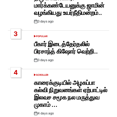
மார்க்கண்டேயனுக்கு ஜாமின்
வழங்கியது உயர்நீதிமன்றம்..
3 days ago
Post
Date
3
POPULAR
POSTED
IN
பீகார் இடைத்தேர்தலில்
பிரசாந்த் கிஷோர் வெற்றி..
3 days ago
Post
Date
4
SCROLLER
POSTED
IN
காரைக்குடியில் அழகப்பா
கல்வி நிறுவனங்கள் ஏற்பாட்டில்
இலவச சமூக நல மருத்துவ
முகாம் …
4 days ago
Post