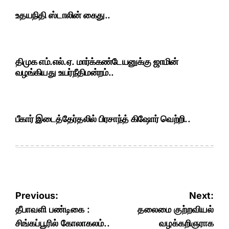
உதயநிதி ஸ்டாலின் கைது..
திமுக எம்.எல்.ஏ. மார்க்கண்டேயனுக்கு ஜாமின்
வழங்கியது உயர்நீதிமன்றம்..
பீகார் இடைத்தேர்தலில் பிரசாந்த் கிஷோர் வெற்றி..
Post
Previous:
Next:
navigation
தீபாவளி பண்டிகை :
தலைமை குற்றவியல்
சிங்கப்பூரில் கோலாகலம்..
வழக்கறிஞராக