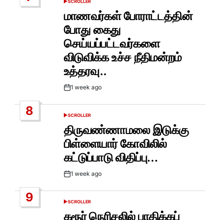
SCROLLER
POSTED
IN
மாணவர்கள் போராட்டத்தின்
போது கைது
செய்யப்பட்டவர்களை
விடுவிக்க உச்ச நீதிமன்றம்
உத்தரவு..
1 week ago
Post
Date
8
SCROLLER
POSTED
IN
திருவண்ணாமலை இடுக்கு
பிள்ளையார் கோவிலில்
கட்டுப்பாடு விதிப்பு…
1 week ago
Post
Date
9
SCROLLER
POSTED
IN
கரூர் நெரிசலில் பாதிக்கப்