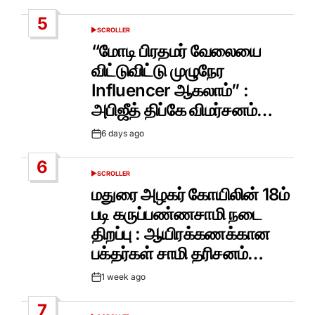
Date
5
SCROLLER
POSTED
IN
“மோடி பிரதமர் வேலையை
விட்டுவிட்டு முழுநேர
Influencer ஆகலாம்” :
அபிஜீத் திப்கே விமர்சனம்…
6 days ago
Post
Date
6
SCROLLER
POSTED
IN
மதுரை அழகர் கோயிலின் 18ம்
படி கருப்பண்ணசாமி நடை
திறப்பு : ஆயிரக்கணக்கான
பக்தர்கள் சாமி தரிசனம்…
1 week ago
Post
Date
7