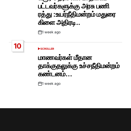
பட்டவர்களுக்கு அரசு பணி
ரத்து :உயர்நீதிமன்றம் மதுரை
கிளை அதிரடி..
1 week ago
Post
Date
10
SCROLLER
POSTED
IN
மாணவர்கள் மீதான
தாக்குதலுக்கு உச்சநீதிமன்றம்
கண்டனம்…
1 week ago
Post
Date