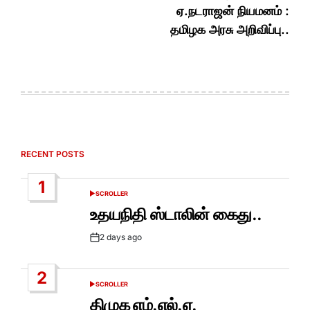
ஏ.நடராஜன் நியமனம் :
தமிழக அரசு அறிவிப்பு..
RECENT POSTS
1
SCROLLER
POSTED
IN
உதயநிதி ஸ்டாலின் கைது..
2 days ago
Post
Date
2
SCROLLER
POSTED
IN
திமுக எம்.எல்.ஏ.