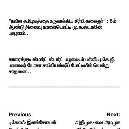
“நவீன தமிழகத்தை உருவாக்கிய சிற்பி கலைஞர்” : 8ம்
ஆண்டு நினைவு நாளையொட்டி மு.க.ஸ்டாலின்
புகழாரம்..
காரைக்குடி ஸ்மார்ட் ஸ்டார்ட் மழலையர் பள்ளி யு.கே.ஜி
மாணவர் யோகா சாம்பியன்ஷிப் போட்டியில் வென்று
சாதனை…
Post
Previous:
Next:
navigation
டிகேஎஸ் இளங்கோவன்
அதிமுக-வை அமமுக