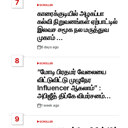
7
SCROLLER
POSTED
IN
காரைக்குடியில் அழகப்பா
கல்வி நிறுவனங்கள் ஏற்பாட்டில்
இலவச சமூக நல மருத்துவ
முகாம் …
6 days ago
Post
Date
8
SCROLLER
POSTED
IN
“மோடி பிரதமர் வேலையை
விட்டுவிட்டு முழுநேர
Influencer ஆகலாம்” :
அபிஜீத் திப்கே விமர்சனம்…
1 week ago
Post
Date
9
SCROLLER
POSTED
IN