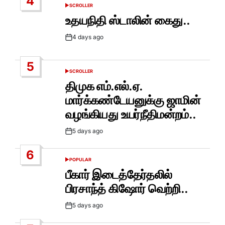
4
SCROLLER
POSTED
IN
உதயநிதி ஸ்டாலின் கைது..
4 days ago
Post
Date
5
SCROLLER
POSTED
IN
திமுக எம்.எல்.ஏ.
மார்க்கண்டேயனுக்கு ஜாமின்
வழங்கியது உயர்நீதிமன்றம்..
5 days ago
Post
Date
6
POPULAR
POSTED
IN
பீகார் இடைத்தேர்தலில்
பிரசாந்த் கிஷோர் வெற்றி..
5 days ago
Post
Date