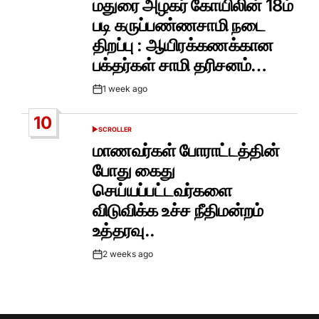
மதுரை அழகர் கோயிலின் 18ம்
படி கருப்பண்ணசாமி நடை
திறப்பு : ஆயிரக்கணக்கான
பக்தர்கள் சாமி தரிசனம்…
1 week ago
Post
Date
10
SCROLLER
POSTED
IN
மாணவர்கள் போராட்டத்தின்
போது கைது
செய்யப்பட்டவர்களை
விடுவிக்க உச்ச நீதிமன்றம்
உத்தரவு..
2 weeks ago
Post
Date