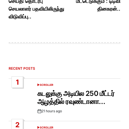
செய்தி தொடர்பு
மீட்டெடுக்கும் : டிடிவி
செயலாளர் பதவியிலிருந்து
தினகரன்..
விடுவிப்பு..
RECENT POSTS
1
SCROLLER
POSTED
IN
கடலுக்கு அடியில 250 மீட்டர்
ஆழத்தில் ரவுண்டானா…
21 hours ago
Post
Date
2
SCROLLER
POSTED