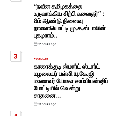
IN
“நவீன தமிழகத்தை
உருவாக்கிய சிற்பி கலைஞர்” :
8ம் ஆண்டு நினைவு
நாளையொட்டி மு.க.ஸ்டாலின்
புகழாரம்..
22 hours ago
Post
Date
3
SCROLLER
POSTED
IN
காரைக்குடி ஸ்மார்ட் ஸ்டார்ட்
மழலையர் பள்ளி யு.கே.ஜி
மாணவர் யோகா சாம்பியன்ஷிப்
போட்டியில் வென்று
சாதனை…
23 hours ago
Post
Date