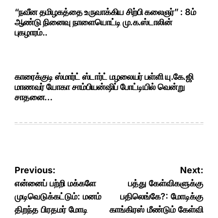
“நவீன தமிழகத்தை உருவாக்கிய சிற்பி கலைஞர்” : 8ம்
ஆண்டு நினைவு நாளையொட்டி மு.க.ஸ்டாலின்
புகழாரம்..
காரைக்குடி ஸ்மார்ட் ஸ்டார்ட் மழலையர் பள்ளி யு.கே.ஜி
மாணவர் யோகா சாம்பியன்ஷிப் போட்டியில் வென்று
சாதனை…
Post
Previous:
Next:
navigation
என்னைப் பற்றி மக்களே
பத்து கேள்விகளுக்கு
முடிவெடுக்கட்டும்: மனம்
பதிலெங்கே?: மோடிக்கு
திறந்த பிரதமர் மோடி
காங்கிரஸ் மீண்டும் கேள்வி