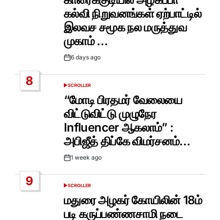
கல்வி நிறுவனங்கள் ஏற்பாட்டில்
இலவச சமூக நல மருத்துவ
முகாம் …
6 days ago
Post
Date
8
SCROLLER
POSTED
IN
“மோடி பிரதமர் வேலையை
விட்டுவிட்டு முழுநேர
Influencer ஆகலாம்” :
அபிஜீத் திப்கே விமர்சனம்…
1 week ago
Post
Date
9
SCROLLER
POSTED
IN
மதுரை அழகர் கோயிலின் 18ம்
படி கருப்பண்ணசாமி நடை