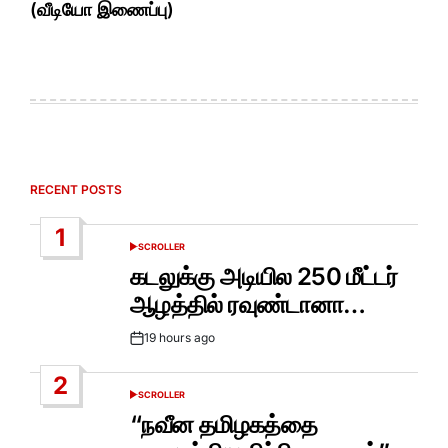
(வீடியோ இணைப்பு)
RECENT POSTS
1
SCROLLER
POSTED
IN
கடலுக்கு அடியில 250 மீட்டர்
ஆழத்தில் ரவுண்டானா…
19 hours ago
Post
Date
2
SCROLLER
POSTED
IN
“நவீன தமிழகத்தை