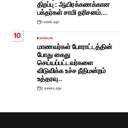
திறப்பு : ஆயிரக்கணக்கான
பக்தர்கள் சாமி தரிசனம்…
1 week ago
Post
Date
10
SCROLLER
POSTED
IN
மாணவர்கள் போராட்டத்தின்
போது கைது
செய்யப்பட்டவர்களை
விடுவிக்க உச்ச நீதிமன்றம்
உத்தரவு..
2 weeks ago
Post
Date