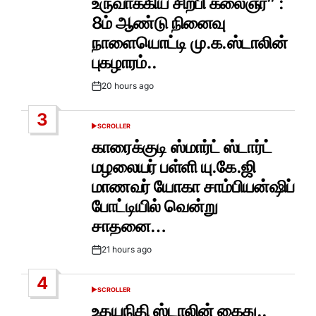
உருவாக்கிய சிற்பி கலைஞர்” :
8ம் ஆண்டு நினைவு
நாளையொட்டி மு.க.ஸ்டாலின்
புகழாரம்..
20 hours ago
Post
Date
3
SCROLLER
POSTED
IN
காரைக்குடி ஸ்மார்ட் ஸ்டார்ட்
மழலையர் பள்ளி யு.கே.ஜி
மாணவர் யோகா சாம்பியன்ஷிப்
போட்டியில் வென்று
சாதனை…
21 hours ago
Post
Date
4
SCROLLER
POSTED
IN
உதயநிதி ஸ்டாலின் கைது..