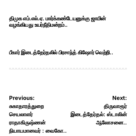
திமுக எம்.எல்.ஏ. மார்க்கண்டேயனுக்கு ஜாமின்
வழங்கியது உயர்நீதிமன்றம்..
பீகார் இடைத்தேர்தலில் பிரசாந்த் கிஷோர் வெற்றி..
Post
Previous:
Next:
navigation
சுகாதாரத்துறை
திருவாரூர்
செயலாளர்
இடைத்தேர்தல்: ஸ்டாலின்
ராதாகிருஷ்ணன்
ஆலோசனை..
நியாயமானவர் : வைகோ..