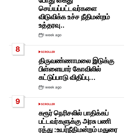
போது கைது
செய்யப்பட்டவர்களை
விடுவிக்க உச்ச நீதிமன்றம்
உத்தரவு..
1 week ago
Post
Date
8
SCROLLER
POSTED
IN
திருவண்ணாமலை இடுக்கு
பிள்ளையார் கோவிலில்
கட்டுப்பாடு விதிப்பு…
1 week ago
Post
Date
9
SCROLLER
POSTED
IN
கரூர் நெரிசலில் பாதிக்கப்
பட்டவர்களுக்கு அரசு பணி
ரத்து :உயர்நீதிமன்றம் மதுரை