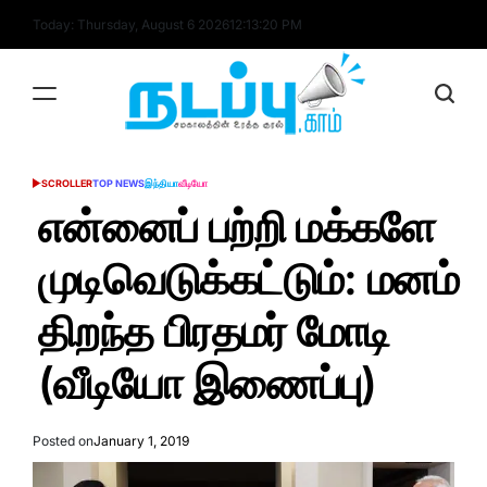
Skip
Today: Thursday, August 6 2026
12
:
13
:
20
PM
to
content
nadappu.com
SCROLLER
TOP NEWS
இந்தியா
வீடியோ
POSTED
IN
என்னைப் பற்றி மக்களே
முடிவெடுக்கட்டும்: மனம்
திறந்த பிரதமர் மோடி
(வீடியோ இணைப்பு)
Posted on
January 1, 2019