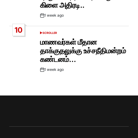
கிளை அதிரடி..
1 week ago
Post
Date
10
SCROLLER
POSTED
IN
மாணவர்கள் மீதான
தாக்குதலுக்கு உச்சநீதிமன்றம்
கண்டனம்…
1 week ago
Post
Date