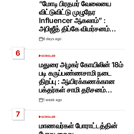
IN
“மோடி பிரதமர் வேலையை
விட்டுவிட்டு முழுநேர
Influencer ஆகலாம்” :
அபிஜீத் திப்கே விமர்சனம்…
6 days ago
Post
Date
6
SCROLLER
POSTED
IN
மதுரை அழகர் கோயிலின் 18ம்
படி கருப்பண்ணசாமி நடை
திறப்பு : ஆயிரக்கணக்கான
பக்தர்கள் சாமி தரிசனம்…
1 week ago
Post
Date
7
SCROLLER
POSTED
IN
மாணவர்கள் போராட்டத்தின்