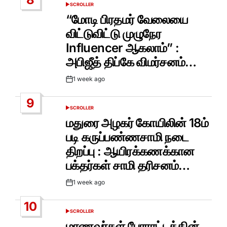
SCROLLER
POSTED
IN
“மோடி பிரதமர் வேலையை
விட்டுவிட்டு முழுநேர
Influencer ஆகலாம்” :
அபிஜீத் திப்கே விமர்சனம்…
1 week ago
Post
Date
9
SCROLLER
POSTED
IN
மதுரை அழகர் கோயிலின் 18ம்
படி கருப்பண்ணசாமி நடை
திறப்பு : ஆயிரக்கணக்கான
பக்தர்கள் சாமி தரிசனம்…
1 week ago
Post
Date
10
SCROLLER
POSTED
IN
மாணவர்கள் போராட்டத்தின்