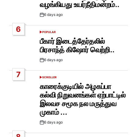
வழங்கியது உயர்நீதிமன்றம்..
6 days ago
Post
Date
6
POPULAR
POSTED
IN
பீகார் இடைத்தேர்தலில்
பிரசாந்த் கிஷோர் வெற்றி..
6 days ago
Post
Date
7
SCROLLER
POSTED
IN
காரைக்குடியில் அழகப்பா
கல்வி நிறுவனங்கள் ஏற்பாட்டில்
இலவச சமூக நல மருத்துவ
முகாம் …
6 days ago
Post
Date
8