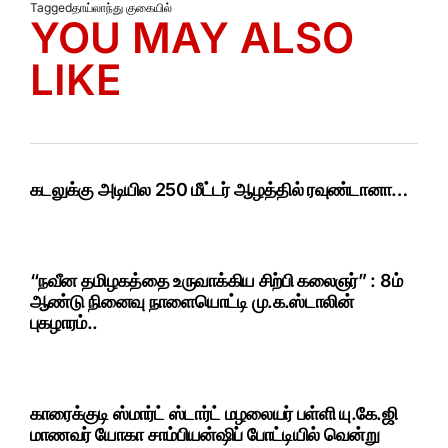
Tagged
தாய்லாந்து குகையில்
YOU MAY ALSO
LIKE
கடலுக்கு அடியில 250 மீட்டர் ஆழத்தில் ரவுண்டானா…
“நவீன தமிழகத்தை உருவாக்கிய சிற்பி கலைஞர்” : 8ம்
ஆண்டு நினைவு நாளையொட்டி மு.க.ஸ்டாலின்
புகழாரம்..
காரைக்குடி ஸ்மார்ட் ஸ்டார்ட் மழலையர் பள்ளி யு.கே.ஜி
மாணவர் யோகா சாம்பியன்ஷிப் போட்டியில் வென்று