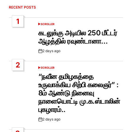
RECENT POSTS
1
SCROLLER
POSTED
IN
கடலுக்கு அடியில 250 மீட்டர்
ஆழத்தில் ரவுண்டானா…
2 days ago
Post
Date
2
SCROLLER
POSTED
IN
“நவீன தமிழகத்தை
உருவாக்கிய சிற்பி கலைஞர்” :
8ம் ஆண்டு நினைவு
நாளையொட்டி மு.க.ஸ்டாலின்
புகழாரம்..
2 days ago
Post
Date