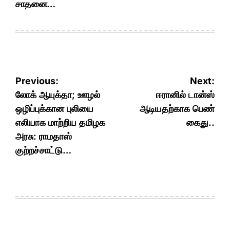
சாதனை…
Post
Previous:
Next:
navigation
லோக் ஆயுக்தா; ஊழல்
ஈரானில் டான்ஸ்
ஒழிப்புக்கான புலியை
ஆடியதற்காக பெண்
எலியாக மாற்றிய தமிழக
கைது..
அரசு: ராமதாஸ்
குற்றச்சாட்டு…