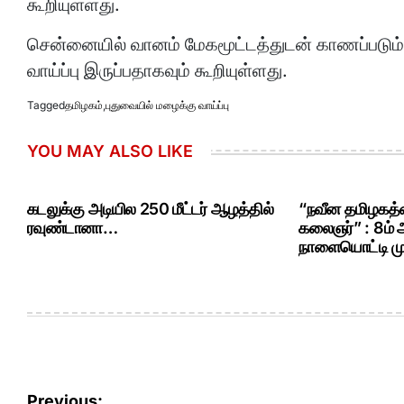
கூறியுள்ளது.
சென்னையில் வானம் மேகமூட்டத்துடன் காணப்படும்
வாய்ப்பு இருப்பதாகவும் கூறியுள்ளது.
Tagged
தமிழகம்
,
புதுவையில் மழைக்கு வாய்ப்பு
YOU MAY ALSO LIKE
கடலுக்கு அடியில 250 மீட்டர் ஆழத்தில்
“நவீன தமிழகத்த
ரவுண்டானா…
கலைஞர்” : 8ம்
நாளையொட்டி மு.
Post
Previous: