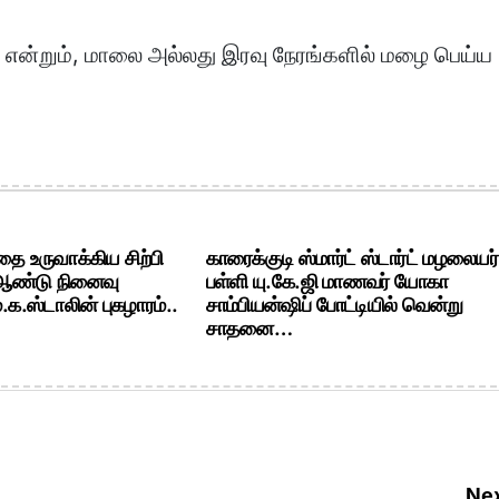
 என்றும், மாலை அல்லது இரவு நேரங்களில் மழை பெய்ய
ை உருவாக்கிய சிற்பி
காரைக்குடி ஸ்மார்ட் ஸ்டார்ட் மழலையர்
 ஆண்டு நினைவு
பள்ளி யு.கே.ஜி மாணவர் யோகா
க.ஸ்டாலின் புகழாரம்..
சாம்பியன்ஷிப் போட்டியில் வென்று
சாதனை…
Nex