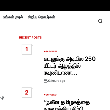
உங்கள் குரல்
சிறப்பு தொடர்கள்
RECENT POSTS
1
SCROLLER
POSTED
IN
கடலுக்கு அடியில 250
மீட்டர் ஆழத்தில்
ரவுண்டானா…
23 hours ago
Post
Date
2
SCROLLER
ழை
POSTED
IN
“நவீன தமிழகத்தை
உருவாக்கிய சிற்பி