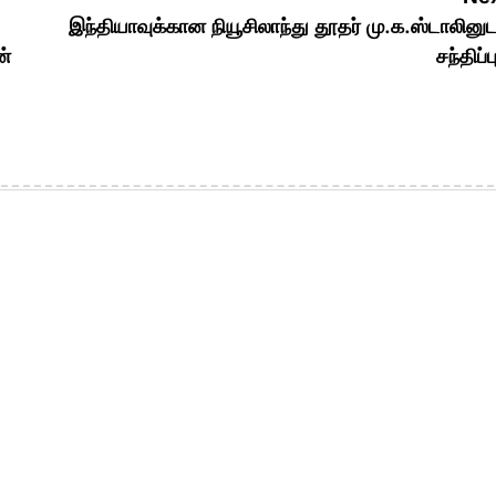
இந்தியாவுக்கான நியூசிலாந்து தூதர் மு.க.ஸ்டாலினு
ன்
சந்திப்