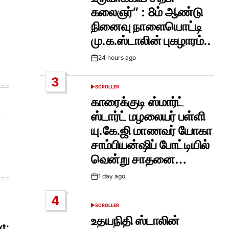
கலைஞர்” : 8ம் ஆண்டு
நினைவு நாளையொட்டி
மு.க.ஸ்டாலின் புகழாரம்..
24 hours ago
Post
Date
3
SCROLLER
POSTED
IN
காரைக்குடி ஸ்மார்ட்
ஸ்டார்ட் மழலையர் பள்ளி
யு.கே.ஜி மாணவர் யோகா
சாம்பியன்ஷிப் போட்டியில்
வென்று சாதனை…
1 day ago
Post
Date
4
SCROLLER
POSTED
IN
உதயநிதி ஸ்டாலின்
t: