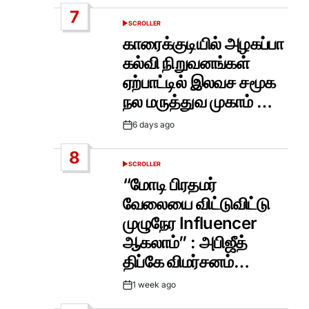
Date
7
SCROLLER
POSTED
IN
காரைக்குடியில் அழகப்பா
கல்வி நிறுவனங்கள்
ஏற்பாட்டில் இலவச சமூக
நல மருத்துவ முகாம் …
6 days ago
Post
Date
8
SCROLLER
POSTED
IN
“மோடி பிரதமர்
வேலையை விட்டுவிட்டு
முழுநேர Influencer
ஆகலாம்” : அபிஜீத்
திப்கே விமர்சனம்…
1 week ago
Post
Date