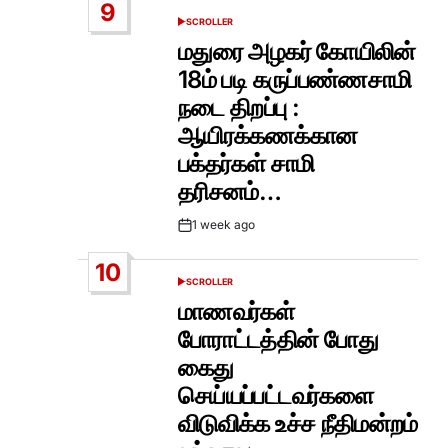
9
SCROLLER
POSTED
IN
மதுரை அழகர் கோயிலின்
18ம் படி கருப்பண்ணசாமி
நடை திறப்பு :
ஆயிரக்கணக்கான
பக்தர்கள் சாமி
தரிசனம்…
1 week ago
Post
Date
10
SCROLLER
POSTED
IN
மாணவர்கள்
போராட்டத்தின் போது
கைது
செய்யப்பட்டவர்களை
விடுவிக்க உச்ச நீதிமன்றம்