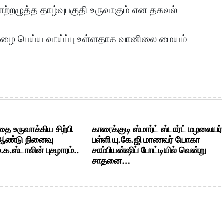
ாற்றழுத்த தாழ்வுபகுதி உருவாகும் என தகவல்
 மழை பெய்ய வாய்ப்பு உள்ளதாக வானிலை மையம்
ை உருவாக்கிய சிற்பி
காரைக்குடி ஸ்மார்ட் ஸ்டார்ட் மழலையர்
 ஆண்டு நினைவு
பள்ளி யு.கே.ஜி மாணவர் யோகா
க.ஸ்டாலின் புகழாரம்..
சாம்பியன்ஷிப் போட்டியில் வென்று
சாதனை…