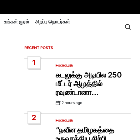
உங்கள் குரல்
சிறப்பு தொடர்கள்
RECENT POSTS
1
SCROLLER
POSTED
IN
கடலுக்கு அடியில 250
மீட்டர் ஆழத்தில்
ரவுண்டானா…
12 hours ago
Post
Date
2
SCROLLER
POSTED
IN
“நவீன தமிழகத்தை
உருவாக்கிய சிற்பி