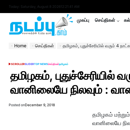
Skip
Today: Saturday, August 8 2026
12
:
21
:
42
AM
to
content
முகப்பு
செய்திகள்
கல
nadappu.com
Home
செய்திகள்
தமிழகம், புதுச்சேரியில் வரும் 4 நாட்களுக்கு 
SCROLLER
SLIDER
TOP NEWS
செய்திகள்
தமிழகம்
POSTED
IN
தமிழகம், புதுச்சேரியில் 
வானிலையே நிலவும் : வா
Posted on
December 9, 2018
தமிழகம் மற்றும
வானிலையே நில