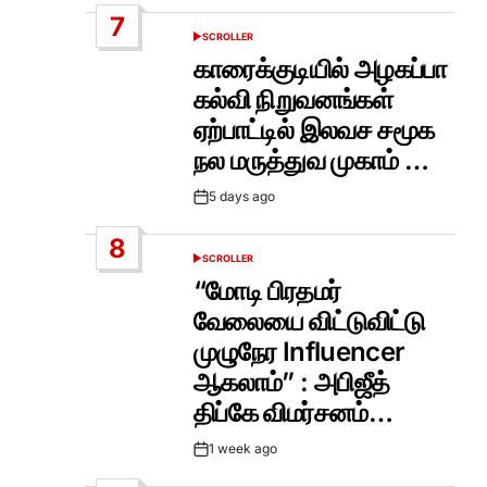
Date
7
SCROLLER
POSTED
IN
காரைக்குடியில் அழகப்பா
கல்வி நிறுவனங்கள்
ஏற்பாட்டில் இலவச சமூக
நல மருத்துவ முகாம் …
5 days ago
Post
Date
8
SCROLLER
POSTED
IN
“மோடி பிரதமர்
வேலையை விட்டுவிட்டு
முழுநேர Influencer
ஆகலாம்” : அபிஜீத்
திப்கே விமர்சனம்…
1 week ago
Post
Date