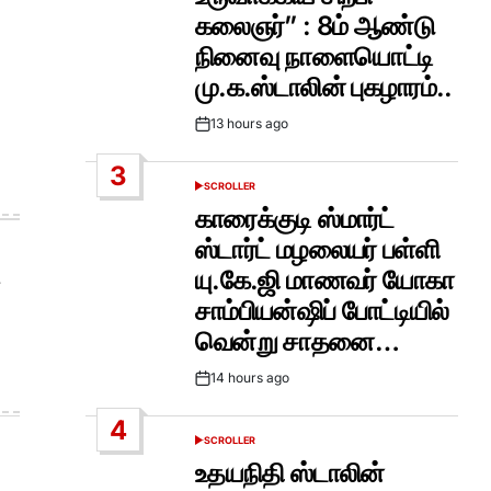
கலைஞர்” : 8ம் ஆண்டு
நினைவு நாளையொட்டி
மு.க.ஸ்டாலின் புகழாரம்..
13 hours ago
Post
Date
3
SCROLLER
POSTED
IN
காரைக்குடி ஸ்மார்ட்
ஸ்டார்ட் மழலையர் பள்ளி
யு.கே.ஜி மாணவர் யோகா
சாம்பியன்ஷிப் போட்டியில்
வென்று சாதனை…
14 hours ago
Post
Date
4
SCROLLER
POSTED
IN
உதயநிதி ஸ்டாலின்