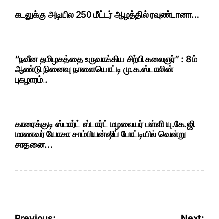
கடலுக்கு அடியில 250 மீட்டர் ஆழத்தில் ரவுண்டானா…
“நவீன தமிழகத்தை உருவாக்கிய சிற்பி கலைஞர்” : 8ம்
ஆண்டு நினைவு நாளையொட்டி மு.க.ஸ்டாலின்
புகழாரம்..
காரைக்குடி ஸ்மார்ட் ஸ்டார்ட் மழலையர் பள்ளி யு.கே.ஜி
மாணவர் யோகா சாம்பியன்ஷிப் போட்டியில் வென்று
சாதனை…
Post
Previous:
Next: