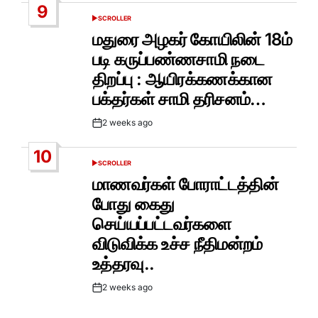
9
SCROLLER
POSTED
IN
மதுரை அழகர் கோயிலின் 18ம்
படி கருப்பண்ணசாமி நடை
திறப்பு : ஆயிரக்கணக்கான
பக்தர்கள் சாமி தரிசனம்…
2 weeks ago
Post
Date
10
SCROLLER
POSTED
IN
மாணவர்கள் போராட்டத்தின்
போது கைது
செய்யப்பட்டவர்களை
விடுவிக்க உச்ச நீதிமன்றம்
உத்தரவு..
2 weeks ago
Post
Date