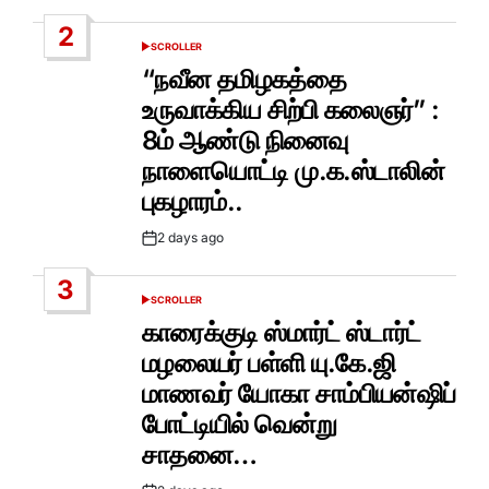
Date
2
SCROLLER
POSTED
IN
“நவீன தமிழகத்தை
உருவாக்கிய சிற்பி கலைஞர்” :
8ம் ஆண்டு நினைவு
நாளையொட்டி மு.க.ஸ்டாலின்
புகழாரம்..
2 days ago
Post
Date
3
SCROLLER
POSTED
IN
காரைக்குடி ஸ்மார்ட் ஸ்டார்ட்
மழலையர் பள்ளி யு.கே.ஜி
மாணவர் யோகா சாம்பியன்ஷிப்
போட்டியில் வென்று
சாதனை…