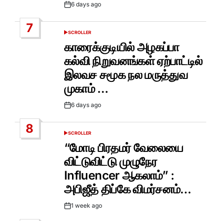
6 days ago
Post
Date
7
SCROLLER
POSTED
IN
காரைக்குடியில் அழகப்பா
கல்வி நிறுவனங்கள் ஏற்பாட்டில்
இலவச சமூக நல மருத்துவ
முகாம் …
6 days ago
Post
Date
8
SCROLLER
POSTED
IN
“மோடி பிரதமர் வேலையை
விட்டுவிட்டு முழுநேர
Influencer ஆகலாம்” :
அபிஜீத் திப்கே விமர்சனம்…
1 week ago
Post
Date