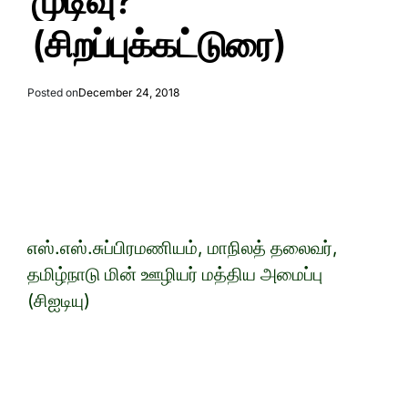
முடிவு?
(சிறப்புக்கட்டுரை)
Posted on
December 24, 2018
எஸ்.எஸ்.சுப்பிரமணியம், மாநிலத் தலைவர்,
தமிழ்நாடு மின் ஊழியர் மத்திய அமைப்பு
(சிஐடியு)