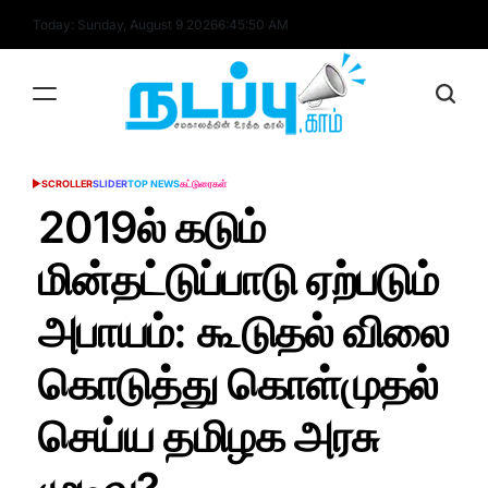
Skip
Today: Sunday, August 9 2026
6
:
45
:
50
AM
to
content
nadappu.com
SCROLLER
SLIDER
TOP NEWS
கட்டுரைகள்
POSTED
IN
2019ல் கடும்
மின்தட்டுப்பாடு ஏற்படும்
அபாயம்: கூடுதல் விலை
கொடுத்து கொள்முதல்
செய்ய தமிழக அரசு