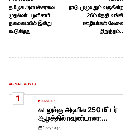
navigation
தமிழக அமைச்சரவை
நாடு முழுவதும் வருகின்ற
முதல்வா் பழனிசாமி
26ம் தேதி வங்கி
தலைமையில் இன்று
ஊழியா்கள் வேலை
கூடுகிறது
நிறுத்தம்..
RECENT POSTS
1
SCROLLER
POSTED
IN
கடலுக்கு அடியில 250 மீட்டர்
ஆழத்தில் ரவுண்டானா…
2 days ago
Post