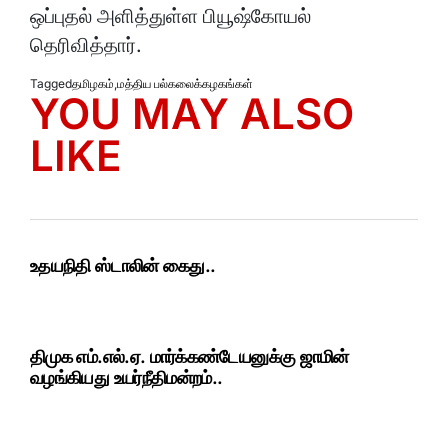
ஒப்புதல் அளித்துள்ள பியூஷ்கோயல்
தெரிவித்தார்.
Tagged
தமிழகம்
,
மத்திய பல்கலைக்கழகங்கள்
YOU MAY ALSO
LIKE
உதயநிதி ஸ்டாலின் கைது..
திமுக எம்.எல்.ஏ. மார்க்கண்டேயனுக்கு ஜாமின்
வழங்கியது உயர்நீதிமன்றம்..