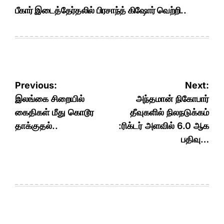
பீகார் இடைத்தேர்தலில் பிரசாந்த் கிஷோர் வெற்றி..
Post
Previous:
Next:
navigation
இலங்கை சிறையில்
அந்தமான் நிகோபார்
கைதிகள் மீது கொடூர
தீவுகளில் நிலநடுக்கம்
தாக்குதல்..
:ரிக்டர் அளவில் 6.0 ஆக
பதிவு…