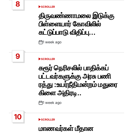
8
SCROLLER
POSTED
IN
திருவண்ணாமலை இடுக்கு
பிள்ளையார் கோவிலில்
கட்டுப்பாடு விதிப்பு…
1 week ago
Post
Date
9
SCROLLER
POSTED
IN
கரூர் நெரிசலில் பாதிக்கப்
பட்டவர்களுக்கு அரசு பணி
ரத்து :உயர்நீதிமன்றம் மதுரை
கிளை அதிரடி..
1 week ago
Post
Date
10
SCROLLER
POSTED
IN
மாணவர்கள் மீதான