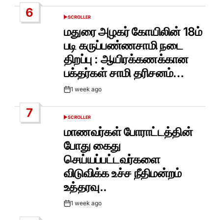
Date
6
SCROLLER
POSTED
IN
மதுரை அழகர் கோயிலின் 18ம்
படி கருப்பண்ணசாமி நடை
திறப்பு : ஆயிரக்கணக்கான
பக்தர்கள் சாமி தரிசனம்…
1 week ago
Post
Date
7
SCROLLER
POSTED
IN
மாணவர்கள் போராட்டத்தின்
போது கைது
செய்யப்பட்டவர்களை
விடுவிக்க உச்ச நீதிமன்றம்
உத்தரவு..
1 week ago
Post
Date