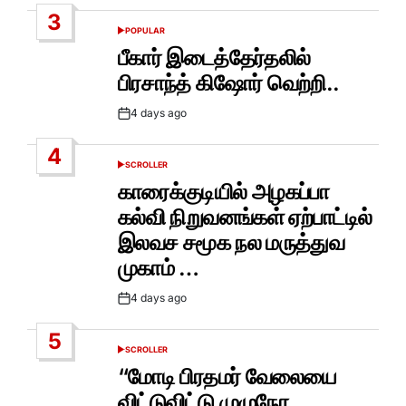
Date
3
POPULAR
POSTED
IN
பீகார் இடைத்தேர்தலில்
பிரசாந்த் கிஷோர் வெற்றி..
4 days ago
Post
Date
4
SCROLLER
POSTED
IN
காரைக்குடியில் அழகப்பா
கல்வி நிறுவனங்கள் ஏற்பாட்டில்
இலவச சமூக நல மருத்துவ
முகாம் …
4 days ago
Post
Date
5
SCROLLER
POSTED
IN
“மோடி பிரதமர் வேலையை
விட்டுவிட்டு முழுநேர