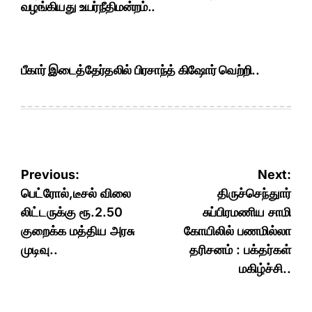
வழங்கியது உயர்நீதிமன்றம்..
பீகார் இடைத்தேர்தலில் பிரசாந்த் கிஷோர் வெற்றி..
Post
Previous:
Next:
navigation
பெட்ரோல்,டீசல் விலை
திருச்செந்துார்
லிட்டருக்கு ரூ.2.50
சுப்பிரமணிய சாமி
குறைக்க மத்திய அரசு
கோயிலில் பணமில்லா
முடிவு..
தரிசனம் : பக்தர்கள்
மகிழ்ச்சி..