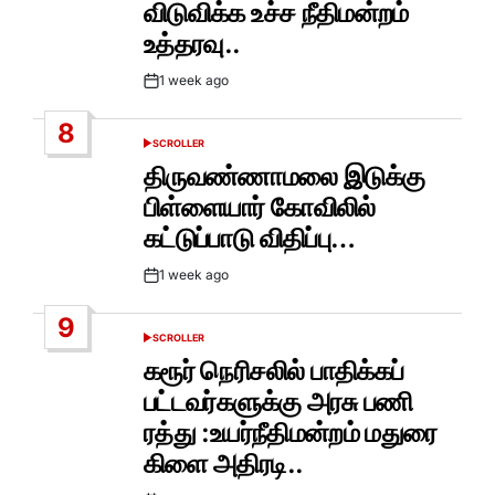
விடுவிக்க உச்ச நீதிமன்றம்
உத்தரவு..
1 week ago
Post
Date
8
SCROLLER
POSTED
IN
திருவண்ணாமலை இடுக்கு
பிள்ளையார் கோவிலில்
கட்டுப்பாடு விதிப்பு…
1 week ago
Post
Date
9
SCROLLER
POSTED
IN
கரூர் நெரிசலில் பாதிக்கப்
பட்டவர்களுக்கு அரசு பணி
ரத்து :உயர்நீதிமன்றம் மதுரை
கிளை அதிரடி..