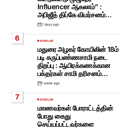
Influencer ஆகலாம்” :
அபிஜீத் திப்கே விமர்சனம்…
7 days ago
Post
Date
6
SCROLLER
POSTED
IN
மதுரை அழகர் கோயிலின் 18ம்
படி கருப்பண்ணசாமி நடை
திறப்பு : ஆயிரக்கணக்கான
பக்தர்கள் சாமி தரிசனம்…
1 week ago
Post
Date
7
SCROLLER
POSTED
IN
மாணவர்கள் போராட்டத்தின்
போது கைது
செய்யப்பட்டவர்களை