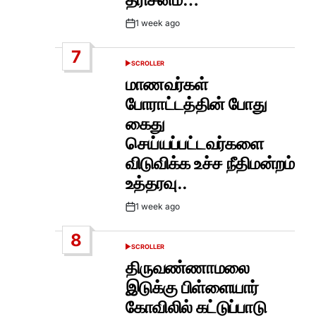
1 week ago
Post
Date
7
SCROLLER
POSTED
IN
மாணவர்கள்
போராட்டத்தின் போது
கைது
செய்யப்பட்டவர்களை
விடுவிக்க உச்ச நீதிமன்றம்
உத்தரவு..
1 week ago
Post
Date
8
SCROLLER
POSTED
IN
திருவண்ணாமலை
இடுக்கு பிள்ளையார்
கோவிலில் கட்டுப்பாடு