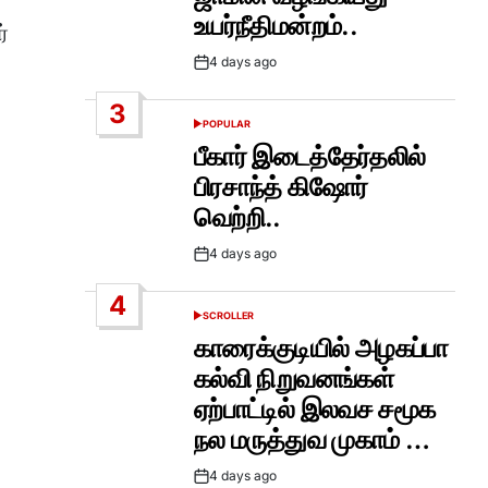
உயர்நீதிமன்றம்..
்
4 days ago
Post
Date
3
POPULAR
POSTED
IN
பீகார் இடைத்தேர்தலில்
பிரசாந்த் கிஷோர்
வெற்றி..
4 days ago
Post
Date
4
SCROLLER
POSTED
IN
காரைக்குடியில் அழகப்பா
கல்வி நிறுவனங்கள்
ஏற்பாட்டில் இலவச சமூக
நல மருத்துவ முகாம் …
4 days ago
Post