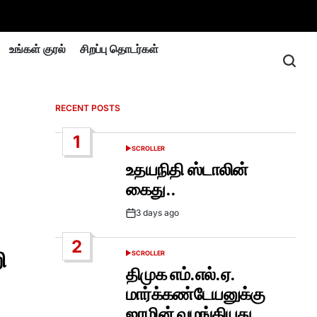
உங்கள் குரல்
சிறப்பு தொடர்கள்
RECENT POSTS
1
SCROLLER
POSTED
IN
உதயநிதி ஸ்டாலின்
கைது..
3 days ago
Post
Date
2
ி
SCROLLER
POSTED
IN
திமுக எம்.எல்.ஏ.
மார்க்கண்டேயனுக்கு
ஜாமின் வழங்கியது