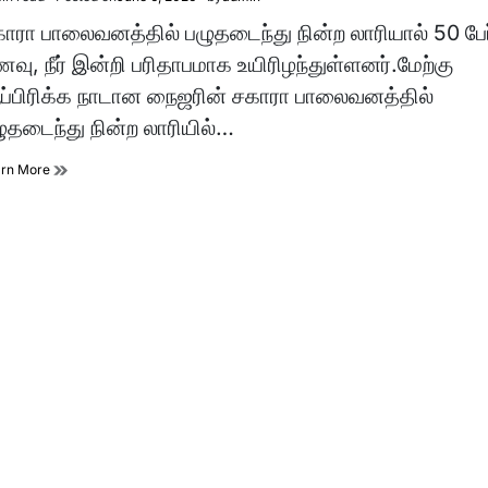
imated
d
ாரா பாலைவனத்தில் பழுதடைந்து நின்ற லாரியால் 50 பேர
e
வு, நீர் இன்றி பரிதாபமாக உயிரிழந்துள்ளனர்.மேற்கு
்பிரிக்க நாடான நைஜரின் சகாரா பாலைவனத்தில்
ுதடைந்து நின்ற லாரியில்…
arn More