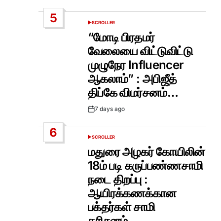
Date
5
SCROLLER
POSTED
IN
“மோடி பிரதமர்
வேலையை விட்டுவிட்டு
முழுநேர Influencer
ஆகலாம்” : அபிஜீத்
திப்கே விமர்சனம்…
7 days ago
Post
Date
6
SCROLLER
POSTED
IN
மதுரை அழகர் கோயிலின்
18ம் படி கருப்பண்ணசாமி
நடை திறப்பு :
ஆயிரக்கணக்கான
பக்தர்கள் சாமி
தரிசனம்…