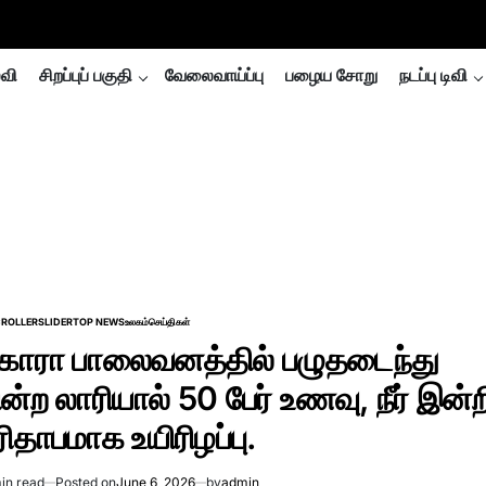
்வி
சிறப்புப் பகுதி
வேலைவாய்ப்பு
பழைய சோறு
நடப்பு டிவி
ROLLER
SLIDER
TOP NEWS
உலகம்
செய்திகள்
TED
காரா பாலைவனத்தில் பழுதடைந்து
ின்ற லாரியால் 50 பேர் உணவு, நீர் இன்ற
ரிதாபமாக உயிரிழப்பு.
in read
Posted on
June 6, 2026
by
admin