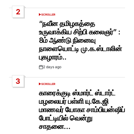
Date
2
SCROLLER
POSTED
IN
“நவீன தமிழகத்தை
உருவாக்கிய சிற்பி கலைஞர்” :
8ம் ஆண்டு நினைவு
நாளையொட்டி மு.க.ஸ்டாலின்
புகழாரம்..
2 days ago
Post
Date
3
SCROLLER
POSTED
IN
காரைக்குடி ஸ்மார்ட் ஸ்டார்ட்
மழலையர் பள்ளி யு.கே.ஜி
மாணவர் யோகா சாம்பியன்ஷிப்
போட்டியில் வென்று
சாதனை…