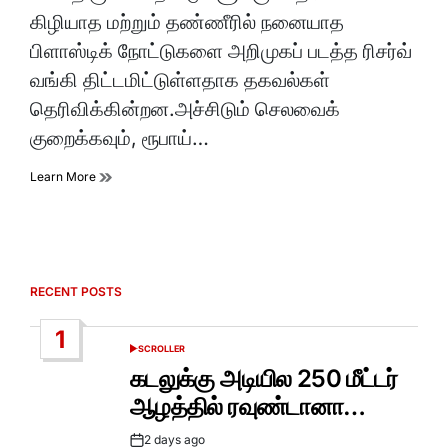
time
கிழியாத மற்றும் தண்ணீரில் நனையாத
பிளாஸ்டிக் நோட்டுகளை அறிமுகப் படத்த ரிசர்வ்
வங்கி திட்டமிட்டுள்ளதாக தகவல்கள்
தெரிவிக்கின்றன.அச்சிடும் செலவைக்
குறைக்கவும், ரூபாய்…
Learn More
RECENT POSTS
1
SCROLLER
POSTED
IN
கடலுக்கு அடியில 250 மீட்டர்
ஆழத்தில் ரவுண்டானா…
2 days ago
Post