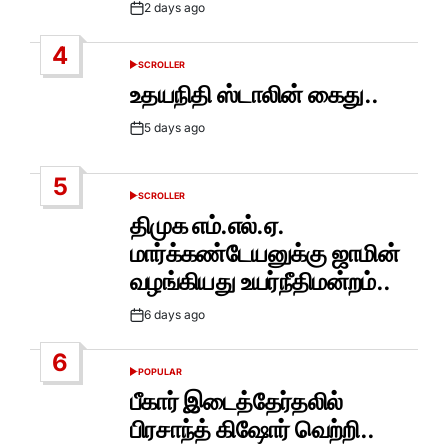
2 days ago
Post
Date
4
SCROLLER
POSTED
IN
உதயநிதி ஸ்டாலின் கைது..
5 days ago
Post
Date
5
SCROLLER
POSTED
IN
திமுக எம்.எல்.ஏ.
மார்க்கண்டேயனுக்கு ஜாமின்
வழங்கியது உயர்நீதிமன்றம்..
6 days ago
Post
Date
6
POPULAR
POSTED
IN
பீகார் இடைத்தேர்தலில்
பிரசாந்த் கிஷோர் வெற்றி..