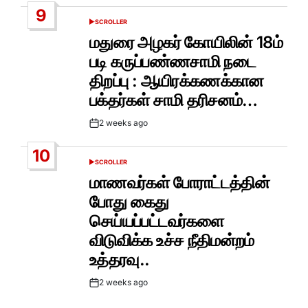
Date
9
SCROLLER
POSTED
IN
மதுரை அழகர் கோயிலின் 18ம்
படி கருப்பண்ணசாமி நடை
திறப்பு : ஆயிரக்கணக்கான
பக்தர்கள் சாமி தரிசனம்…
2 weeks ago
Post
Date
10
SCROLLER
POSTED
IN
மாணவர்கள் போராட்டத்தின்
போது கைது
செய்யப்பட்டவர்களை
விடுவிக்க உச்ச நீதிமன்றம்
உத்தரவு..
2 weeks ago
Post
Date