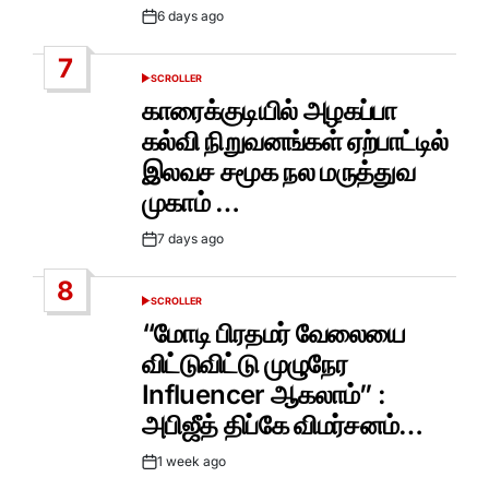
6 days ago
Post
Date
7
SCROLLER
POSTED
IN
காரைக்குடியில் அழகப்பா
கல்வி நிறுவனங்கள் ஏற்பாட்டில்
இலவச சமூக நல மருத்துவ
முகாம் …
7 days ago
Post
Date
8
SCROLLER
POSTED
IN
“மோடி பிரதமர் வேலையை
விட்டுவிட்டு முழுநேர
Influencer ஆகலாம்” :
அபிஜீத் திப்கே விமர்சனம்…
1 week ago
Post