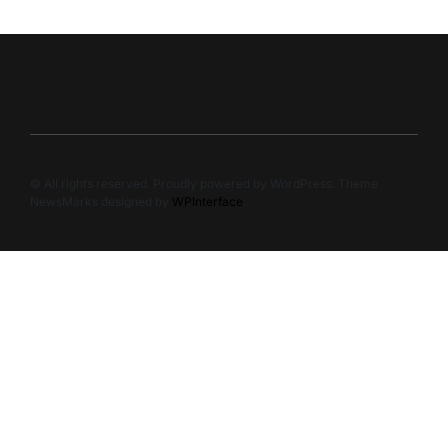
© All rights reserved. Proudly powered by WordPress. Theme
NewsMarks designed by
WPInterface
.