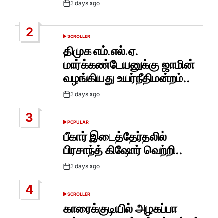
3 days ago
Post
Date
2
SCROLLER
POSTED
IN
திமுக எம்.எல்.ஏ.
மார்க்கண்டேயனுக்கு ஜாமின்
வழங்கியது உயர்நீதிமன்றம்..
3 days ago
Post
Date
3
POPULAR
POSTED
IN
பீகார் இடைத்தேர்தலில்
பிரசாந்த் கிஷோர் வெற்றி..
3 days ago
Post
Date
4
SCROLLER
POSTED
IN
காரைக்குடியில் அழகப்பா