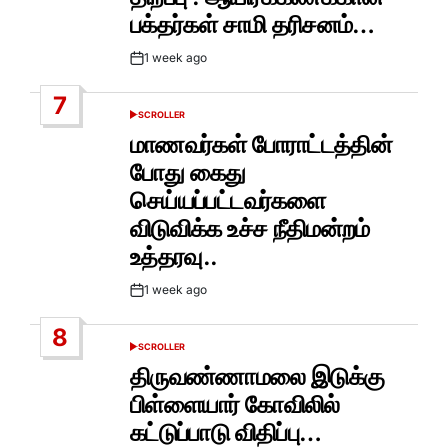
பக்தர்கள் சாமி தரிசனம்…
1 week ago
Post
Date
7
SCROLLER
POSTED
IN
மாணவர்கள் போராட்டத்தின்
போது கைது
செய்யப்பட்டவர்களை
விடுவிக்க உச்ச நீதிமன்றம்
உத்தரவு..
1 week ago
Post
Date
8
SCROLLER
POSTED
IN
திருவண்ணாமலை இடுக்கு
பிள்ளையார் கோவிலில்
கட்டுப்பாடு விதிப்பு…