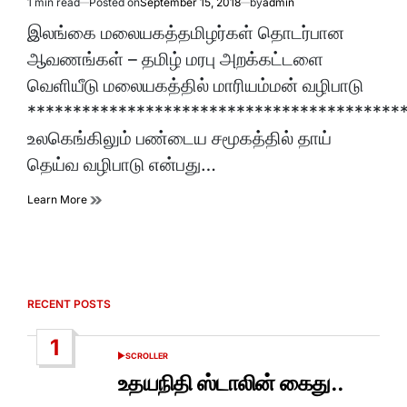
1 min read
Posted on
September 15, 2018
by
admin
Estimated
read
இலங்கை மலையகத்தமிழர்கள் தொடர்பான
time
ஆவணங்கள் – தமிழ் மரபு அறக்கட்டளை
வெளியீடு மலையகத்தில் மாரியம்மன் வழிபாடு
*****************************************
உலகெங்கிலும் பண்டைய சமூகத்தில் தாய்
தெய்வ வழிபாடு என்பது…
Learn More
RECENT POSTS
1
SCROLLER
POSTED
IN
உதயநிதி ஸ்டாலின் கைது..