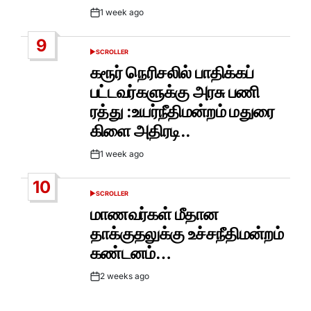
1 week ago
Post
Date
9
SCROLLER
POSTED
IN
கரூர் நெரிசலில் பாதிக்கப்
பட்டவர்களுக்கு அரசு பணி
ரத்து :உயர்நீதிமன்றம் மதுரை
கிளை அதிரடி..
1 week ago
Post
Date
10
SCROLLER
POSTED
IN
மாணவர்கள் மீதான
தாக்குதலுக்கு உச்சநீதிமன்றம்
கண்டனம்…
2 weeks ago
Post
Date