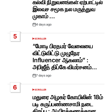
கல்வி நிறுவனங்கள் ஏற்பாட்டில்
இலவச சமூக நல மருத்துவ
முகாம் …
4 days ago
Post
Date
5
SCROLLER
POSTED
IN
“மோடி பிரதமர் வேலையை
விட்டுவிட்டு முழுநேர
Influencer ஆகலாம்” :
அபிஜீத் திப்கே விமர்சனம்…
7 days ago
Post
Date
6
SCROLLER
POSTED
IN
மதுரை அழகர் கோயிலின் 18ம்
படி கருப்பண்ணசாமி நடை
திறப்பு : ஆயிரக்கணக்கான