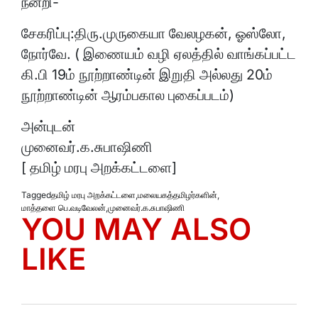
நன்றி-
சேகரிப்பு:திரு.முருகையா வேலழகன், ஓஸ்லோ,
நோர்வே. ( இணையம் வழி ஏலத்தில் வாங்கப்பட்ட
கி.பி 19ம் நூற்றாண்டின் இறுதி அல்லது 20ம்
நூற்றாண்டின் ஆரம்பகால புகைப்படம்)
அன்புடன்
முனைவர்.க.சுபாஷிணி
[ தமிழ் மரபு அறக்கட்டளை]
Tagged
தமிழ் மரபு அறக்கட்டளை
,
மலையகத்தமிழர்களின்
,
மாத்தளை பெ.வடிவேலன்
,
முனைவர்.க.சுபாஷிணி
YOU MAY ALSO
LIKE