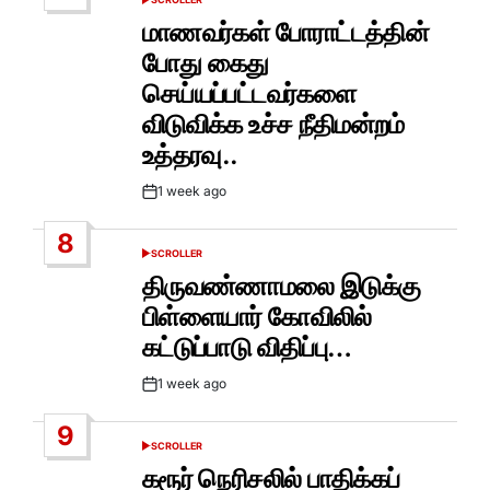
POSTED
IN
மாணவர்கள் போராட்டத்தின்
போது கைது
செய்யப்பட்டவர்களை
விடுவிக்க உச்ச நீதிமன்றம்
உத்தரவு..
1 week ago
Post
Date
8
SCROLLER
POSTED
IN
திருவண்ணாமலை இடுக்கு
பிள்ளையார் கோவிலில்
கட்டுப்பாடு விதிப்பு…
1 week ago
Post
Date
9
SCROLLER
POSTED
IN
கரூர் நெரிசலில் பாதிக்கப்