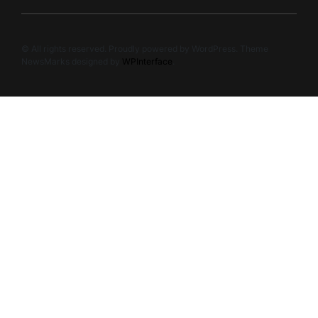
© All rights reserved. Proudly powered by WordPress. Theme
NewsMarks designed by
WPInterface
.