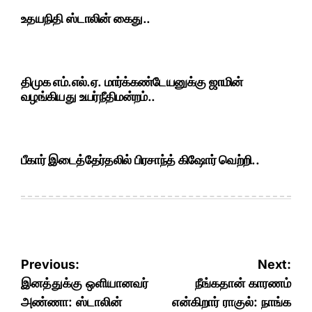
உதயநிதி ஸ்டாலின் கைது..
திமுக எம்.எல்.ஏ. மார்க்கண்டேயனுக்கு ஜாமின்
வழங்கியது உயர்நீதிமன்றம்..
பீகார் இடைத்தேர்தலில் பிரசாந்த் கிஷோர் வெற்றி..
Post
Previous:
Next:
navigation
இனத்துக்கு ஒளியானவர்
நீங்கதான் காரணம்
அண்ணா: ஸ்டாலின்
என்கிறார் ராகுல்: நாங்க