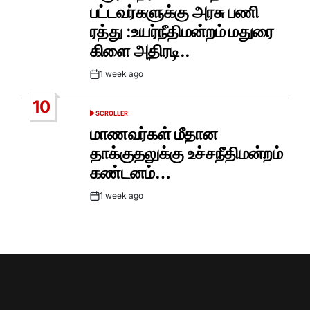
பட்டவர்களுக்கு அரசு பணி
ரத்து :உயர்நீதிமன்றம் மதுரை
கிளை அதிரடி..
1 week ago
Post
Date
10
SCROLLER
POSTED
IN
மாணவர்கள் மீதான
தாக்குதலுக்கு உச்சநீதிமன்றம்
கண்டனம்…
1 week ago
Post
Date