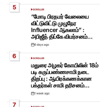
Date
5
SCROLLER
POSTED
IN
“மோடி பிரதமர் வேலையை
விட்டுவிட்டு முழுநேர
Influencer ஆகலாம்” :
அபிஜீத் திப்கே விமர்சனம்…
6 days ago
Post
Date
6
SCROLLER
POSTED
IN
மதுரை அழகர் கோயிலின் 18ம்
படி கருப்பண்ணசாமி நடை
திறப்பு : ஆயிரக்கணக்கான
பக்தர்கள் சாமி தரிசனம்…
1 week ago
Post
Date
7
SCROLLER